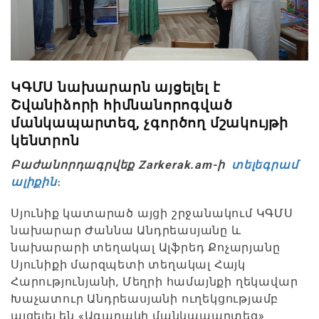
ԿԳՄՍ նախարարն այցելել է
Շվանիձորի հիմնանորոգված
մանկապարտեզ, չգործող մշակույթի
կենտրոն
Բաժանորդագրվեք Zarkerak.am-ի
տելեգրամ
ալիքին
։
Սյունիք կատարած այցի շրջանակում ԿԳՄՍ
նախարար Ժաննա Անդրեասյանը և
նախարարի տեղակալ Ալֆրեդ Քոչարյանը
Սյունիքի մարզպետի տեղակալ Հայկ
Հարությունյանի, Մեղրի համայնքի ղեկավար
Խաչատուր Անդրեասյանի ուղեկցությամբ
այցելել են «Ագարակի մանկապարտեզ»