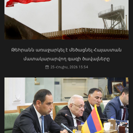
Մկրտության արարողությունից հետո
Արտաշատում 14 մարդ թունավորման
ախտանիշներով դիմել է ԲԿ. ՀՎԿԱԿ
Վթար Լոռու մարզում․ փրկարարները
02 Օգոստոս, 2026 15:06
վարորդին դուրս են բերել
արգելափակումից
Թեհրանն առաջարկել է մեծացնել Հայաստան
06 Օգոստոս, 2026 22:09
մատակարարվող գազի ծավալները
25 Հուլիս, 2026 15:54
Քաղաքացիները, Սևանի
ջրափրկարարներն ու Ճամբարակի