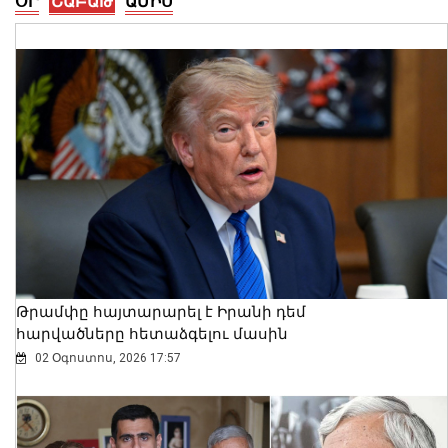
ՕՐ
ՇԱԲԱԹ
ԱՄԻՍ
Ալեքսանդրա Քոուլը շարունակում է
բացահայտել Հայաստանը․ Մեծ
Բրիտանիայի դեսպանը հայերեն է
խոսում․ տեսանյութ
06 Օգոստոս, 2026 23:30
Թրամփը հայտարարել է Իրանի դեմ
հարվածները հետաձգելու մասին
02 Օգոստոս, 2026 17:57