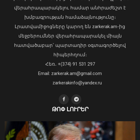
վերահրապարակելու համար անհրաժեշտ է
խմբագրության համաձայնությունը։
Լրատվամիջոցները կարող են zarkerak.am-ից
Վահագն Խաչատուրյանն ընդունել է
մեջբերումներ վերահրապարակել միայն
Picsart ընկերության հիմնադիր և
հատվածաբար՝ պարտադիր օգտագործելով
գործադիր տնօրեն Հովհաննես
հիպերհղում։
Ավոյանին
Վարչապետ Փաշինյանն այցելել է
Հեռ․ +(374) 91 531 297
06 Օգոստոս, 2026 22:51
«ԷԼԵՎԵՅԹ ԷՅԱՅ» արհեստական
բանականության գործարան
Email: zarkerak.am@gmail.com
01 Օգոստոս, 2026 14:39
zarkerakinfo@yandex.ru
ԹՈՓ ԼՈՒՐԵՐ