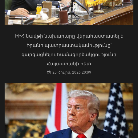
շտապօգնության բժիշկները Սևանա
լճի լողափերից մեկում փրկել են 27-
ամյա տղայի կյանքը
Փոփոխություններ են կատարվել
02 Օգոստոս, 2026 18:26
Երևանի ավտոբուսային
երթուղիներում
ԻԻՀ նավթի նախարարը վերահաստատել է
06 Օգոստոս, 2026 21:47
Իրանի պատրաստակամությունը՝
զարգացնելու համագործակցությունը
Հայաստանի հետ
25 Հուլիս, 2026 20:09
Դուք 5 տարի ինձնից փախած եք ման