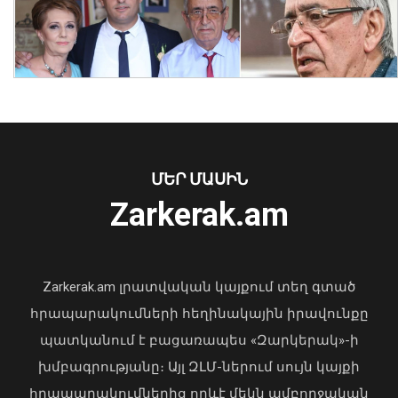
Նուբարաշենում աղբակույտից դուրս
բերված քաղաքացին հիվանդանոցում
մահացել է․ ՆԳՆ
ՄԵՐ ՄԱՍԻՆ
06 Օգոստոս, 2026 23:14
Zarkerak.am
«Պարտվեցինք դաժան հիվանդության
դեմ ծանր պայքարում»․ կյանքից
հեռացել է Արսեն Ասլանյանը
Zarkerak.am լրատվական կայքում տեղ գտած
04 Օգոստոս, 2026 19:12
հրապարակումների հեղինակային իրավունքը
պատկանում է բացառապես «Զարկերակ»-ի
խմբագրությանը։ Այլ ԶԼՄ-ներում սույն կայքի
հրապարակումներից որևէ մեկն ամբողջական