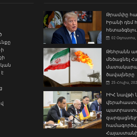
Թրամփը հա
Իրանի դեմ
հետաձգելու
ծ
02 Օգոստոս, 
ւնքը
-ի
Թեհրանն առ
քի
մեծացնել 
ական
մատակարա
 է
ծավալները
25 Հուլիս, 20
ց
ԻԻՀ նավթի
վերահաստա
ով
պատրաստակ
զարգացնել
համագործա
Հայաստանի