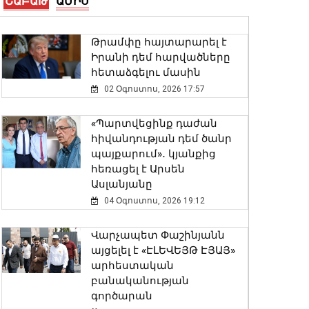
ՇԱԲԱԹ
ԱՄԻՍ
Երևանի Սիլիկյան
թաղամասի
հարևանությամբ գտնվող
Թրամփը հայտարարել է
աղբավայրում
Իրանի դեմ հարվածները
06 Օգոստոս, 2026 22:33
հետաձգելու մասին
02 Օգոստոս, 2026 17:57
Վթար Լոռու մարզում․
փրկարարները վարորդին
«Պարտվեցինք դաժան
դուրս են բերել
հիվանդության դեմ ծանր
արգելափակումից
պայքարում»․ կյանքից
06 Օգոստոս, 2026 22:09
հեռացել է Արսեն
Ասլանյանը
Փոփոխություններ են
04 Օգոստոս, 2026 19:12
կատարվել Երևանի
ավտոբուսային
Վարչապետ Փաշինյանն
երթուղիներում
այցելել է «ԷԼԵՎԵՅԹ ԷՅԱՅ»
06 Օգոստոս, 2026 21:47
արհեստական
բանականության
գործարան
ԱԳ փոխնախարարը