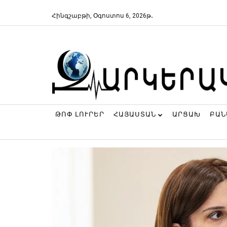
Հինգշաբթի, Օգոստոս 6, 2026թ․
ԹՈՓ ԼՈՒՐԵՐ
ՀԱՅԱՍՏԱՆ
ԱՐՑԱԽ
ԲԱ