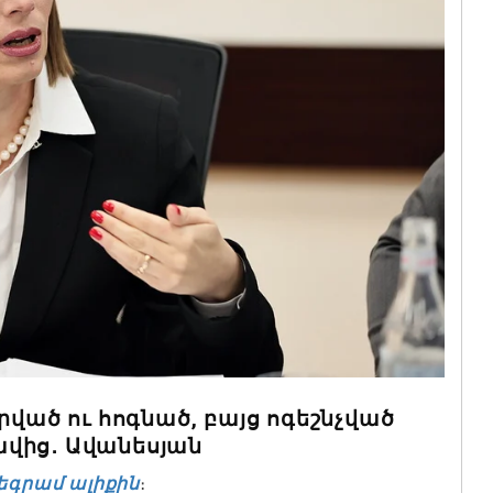
րված ու հոգնած, բայց ոգեշնչված
վից․ Ավանեսյան
եգրամ ալիքին
։