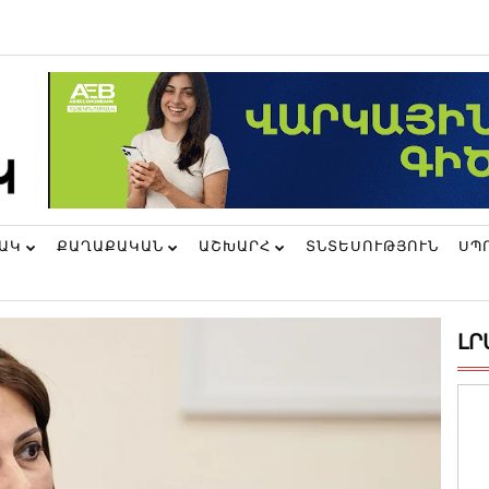
ՆԱԿ
ՔԱՂԱՔԱԿԱՆ
ԱՇԽԱՐՀ
ՏՆՏԵՍՈՒԹՅՈՒՆ
ՍՊ
ԼՐ