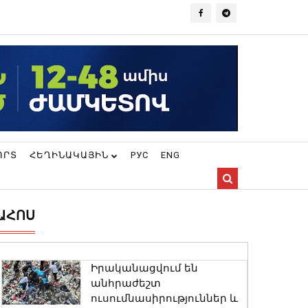
ՈՐՏ
ՀԵՂԻՆԱԿԱՅԻՆ
РУС
ENG
ԱՀՈՍ
Իրականացվում են
անհրաժեշտ
ուսումնասիրություններ և