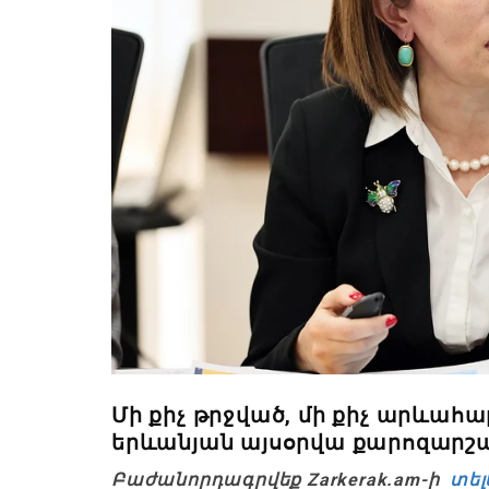
Մի քիչ թրջված, մի քիչ արևահա
երևանյան այսօրվա քարոզարշա
Բաժանորդագրվեք Zarkerak.am-ի
տել