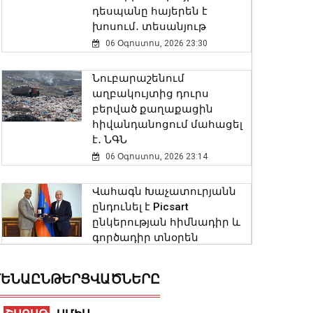
դեսպանը հայերեն է
խոսում․ տեսանյութ
06 Օգոստոս, 2026 23:30
Նուբարաշենում
աղբակույտից դուրս
բերված քաղաքացին
հիվանդանոցում մահացել
է․ ՆԳՆ
06 Օգոստոս, 2026 23:14
Վահագն Խաչատուրյանն
ընդունել է Picsart
ընկերության հիմնադիր և
գործադիր տնօրեն
Հովհաննես Ավոյանին
06 Օգոստոս, 2026 22:51
ԵՆԱԸՆԹԵՐՑՎԱԾՆԵՐԸ
Խոշոր հրդեհ է բռնկվել