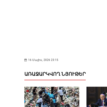
16 Մայիս, 2026 23:15
ԱՌԱՋԱՐԿՎՈՂ ՆՅՈՒԹԵՐ