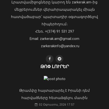
Լրատվամիջոցները կարող են zarkerak.am-ից
03 Օգոստոս, 2026 13:13
Վահագն Խաչատուրյանն ընդունել է
մեջբերումներ վերահրապարակել միայն
Picsart ընկերության հիմնադիր և
հատվածաբար՝ պարտադիր օգտագործելով
գործադիր տնօրեն Հովհաննես
Քաղաքացիները, Սևանի
հիպերհղում։
Ավոյանին
ջրափրկարարներն ու Ճամբարակի
Հեռ․ +(374) 91 531 297
06 Օգոստոս, 2026 22:51
շտապօգնության բժիշկները Սևանա
Email: zarkerak.am@gmail.com
լճի լողափերից մեկում փրկել են 27-
ամյա տղայի կյանքը
zarkerakinfo@yandex.ru
02 Օգոստոս, 2026 18:26
ԹՈՓ ԼՈՒՐԵՐ
Նախաճաշ Երևանում. վարչապետը
տեսանյութ է հրապարակել
01 Օգոստոս, 2026 10:57
Թրամփը հայտարարել է Իրանի դեմ
Առանց մարդու միջամտության
հարվածները հետաձգելու մասին
կոտրում են Telegram, WhatsApp․
02 Օգոստոս, 2026 17:57
մեդիափորձագետ (տեսանյութ)