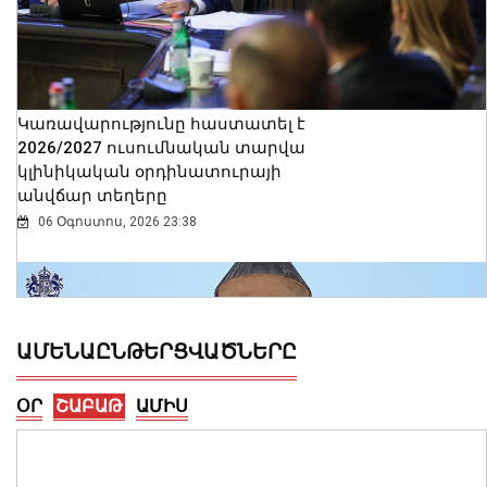
Կառավարությունը հաստատել է
2026/2027 ուսումնական տարվա
կլինիկական օրդինատուրայի
անվճար տեղերը
06 Օգոստոս, 2026 23:38
ԱՄԵՆԱԸՆԹԵՐՑՎԱԾՆԵՐԸ
ՕՐ
ՇԱԲԱԹ
ԱՄԻՍ