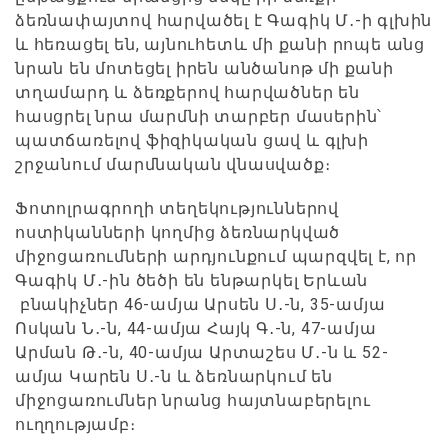
ձեռնափայտով հարվածել է Գագիկ Մ․-ի գլխին
և հեռացել են, այնուհետև մի քանի րոպե անց
նրան են մոտեցել իրեն անծանոթ մի քանի
տղամարդ և ձեռքերով հարվածներ են
հասցրել նրա մարմնի տարբեր մասերին՝
պատճառելով ֆիզիկական ցավ և գլխի
շրջանում մարմնական վնասվածք։
Ֆոտոլրագրողի տեղեկություններով
ոստիկանների կողմից ձեռնարկված
միջոցառումների արդյունքում պարզվել է, որ
Գագիկ Մ․-ին ծեծի են ենթարկել Երևան
բնակիչներ 46-ամյա Արսեն Ս․-ն, 35-ամյա
Ոսկան Ն․-ն, 44-ամյա Հայկ Գ․-ն, 47-ամյա
Արման Թ․-ն, 40-ամյա Արտաշես Մ․-ն և 52-
ամյա Կարեն Ս․-ն և ձեռնարկում են
միջոցառումներ նրանց հայտնաբերելու
ուղղությամբ։