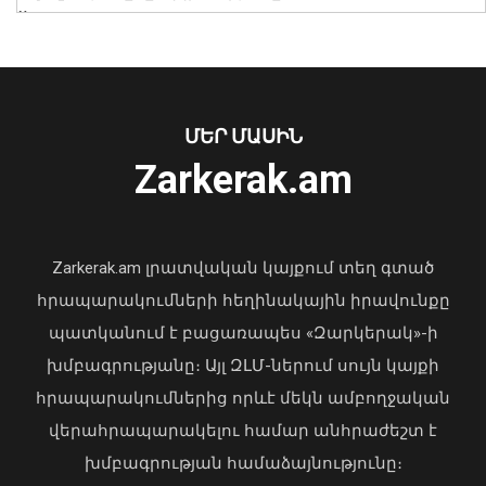
02 Օգոստոս, 2026 15:22
Նուբարաշենում աղբակույտից դուրս
Մկրտության արարողությունից հետո
բերված քաղաքացին հիվանդանոցում
Արտաշատում 14 մարդ թունավորման
մահացել է․ ՆԳՆ
ՄԵՐ ՄԱՍԻՆ
ախտանիշներով դիմել է ԲԿ. ՀՎԿԱԿ
06 Օգոստոս, 2026 23:14
Zarkerak.am
02 Օգոստոս, 2026 15:06
Դուք 5 տարի ինձնից փախած եք ման
Zarkerak.am լրատվական կայքում տեղ գտած
եկել. Կոնջորյանը՝ «Հայաստան»
հրապարակումների հեղինակային իրավունքը
դաշինքի պատգամավորներին
04 Օգոստոս, 2026 15:53
պատկանում է բացառապես «Զարկերակ»-ի
խմբագրությանը։ Այլ ԶԼՄ-ներում սույն կայքի
հրապարակումներից որևէ մեկն ամբողջական
«Ուժեղ Հայաստան»-ը դեմ է
վերահրապարակելու համար անհրաժեշտ է
քվեարկելու ԱԺ նախագահի
պաշտոնում Ռուբեն Ռուբինյանի
խմբագրության համաձայնությունը։
թեկնածությանը