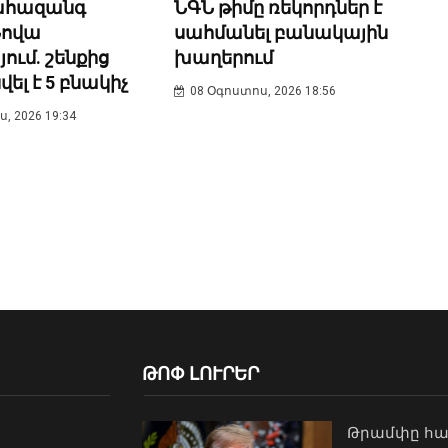
ՆԳՆ թիմը ռեկորդներ է
ահազանգ
սահմանել բանակային
Նովա
խաղերում
ում. շենքից
լ է 5 բնակիչ
08 Օգոստոս, 2026 18:56
, 2026 19:34
ԹՈՓ ԼՈՒՐԵՐ
Թրամփը հա