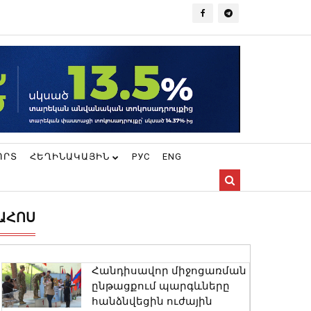
ՈՐՏ
ՀԵՂԻՆԱԿԱՅԻՆ
РУС
ENG
ԱՀՈՍ
Հանդիսավոր միջոցառման
ընթացքում պարգևները
հանձնվեցին ուժային