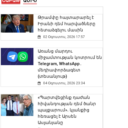
ՇԱԲԱԹ
ԱՄԻՍ
08 Օգոստոս, 2026 18:10
Թրամփը հայտարարել է
Տեղի է ունեցել Նիկոլ
Իրանի դեմ հարվածները
Փաշինյանի և Դոնալդ
հետաձգելու մասին
Թրամփի
հեռախոսազրույցը
02 Օգոստոս, 2026 17:57
08 Օգոստոս, 2026 18:02
Առանց մարդու
միջամտության կոտրում են
Ողջույն Հայաստան. NVIDIA-
Telegram, WhatsApp․
ի հիմնադիր Ջենսեն
մեդիափորձագետ
Հուանգը շնորհավորել է
(տեսանյութ)
Firebird-ի ԱԲ գործարանի
բացման առիթով
04 Օգոստոս, 2026 23:34
08 Օգոստոս, 2026 17:52
«Պարտվեցինք դաժան
հիվանդության դեմ ծանր
Զելենսկին
պայքարում»․ կյանքից
շնորհակալություն է
հեռացել է Արսեն
հայտնել ԱՄՆ Սենատին՝ ՌԴ
Ասլանյանը
դեմ պատժամիջոցների