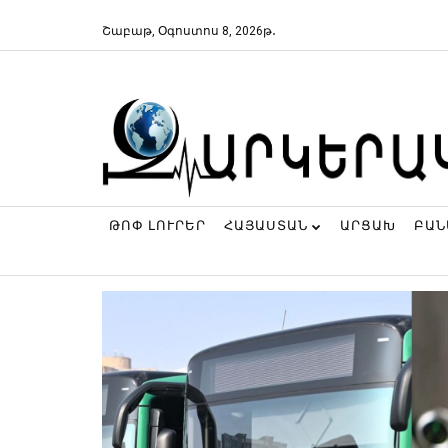
Շաբաթ, Օգոստոս 8, 2026թ․
ԹՈՓ ԼՈՒՐԵՐ
ՀԱՅԱՍՏԱՆ
ԱՐՑԱԽ
ԲԱ