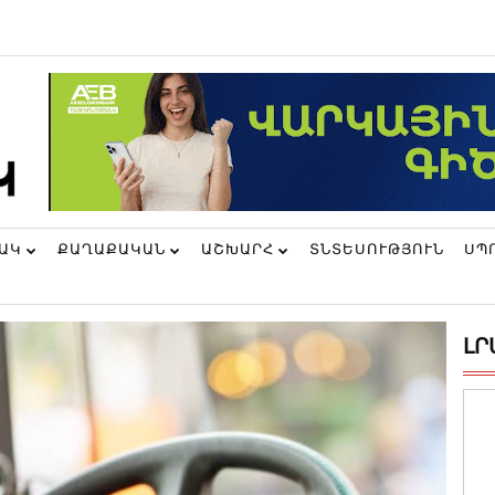
ՆԱԿ
ՔԱՂԱՔԱԿԱՆ
ԱՇԽԱՐՀ
ՏՆՏԵՍՈՒԹՅՈՒՆ
ՍՊ
ԼՐ