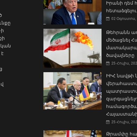
Իրանի դեմ
հետաձգելու
ծ
02 Օգոստոս, 
ւնքը
-ի
Թեհրանն առ
քի
մեծացնել 
ական
մատակարա
 է
ծավալները
25 Հուլիս, 20
ց
ԻԻՀ նավթի
վերահաստա
ով
պատրաստակ
զարգացնել
համագործա
Հայաստանի
25 Հուլիս, 20
Թրամփը հա