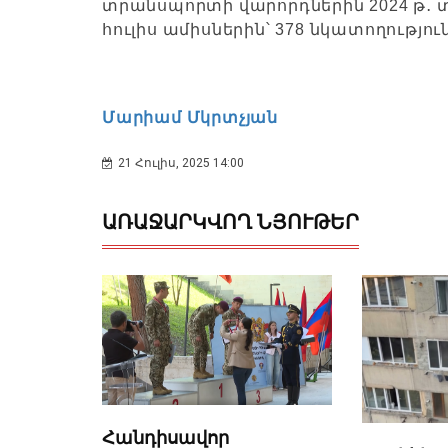
տրանսպորտի վարորդներին 2024 թ․ տրվ
հուլիս ամիսներին՝ 378 նկատողությու
Մարիամ Մկրտչյան
21 Հուլիս, 2025 14:00
ԱՌԱՋԱՐԿՎՈՂ ՆՅՈՒԹԵՐ
Հանդիսավոր