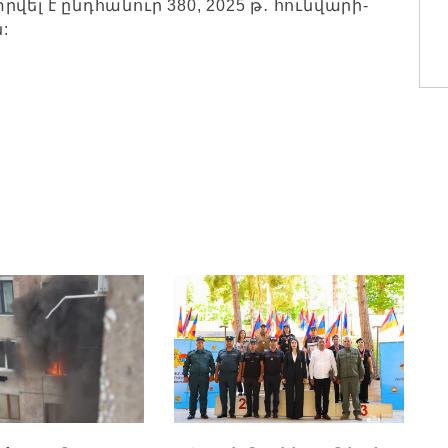
ել է ընդհանուր 380, 2025 թ․ հունվարի-
ն: