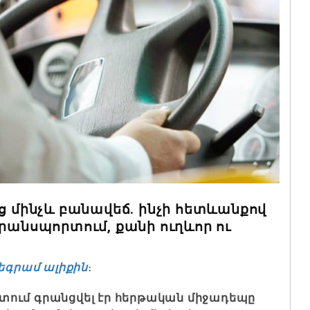
ւց մինչև բանավեճ. ինչի հետևանքով
տրանսպորտում, քանի ուղևոր ու
եգրամ ալիքին
։
տում գրանցվել էր հերթական միջադեպը