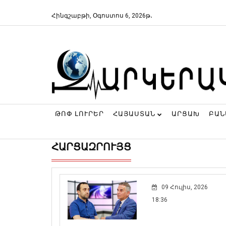
Հինգշաբթի, Օգոստոս 6, 2026թ․
ԹՈՓ ԼՈՒՐԵՐ
ՀԱՅԱՍՏԱՆ
ԱՐՑԱԽ
ԲԱ
ՀԱՐՑԱԶՐՈՒՅՑ
09 Հուլիս, 2026
18:36