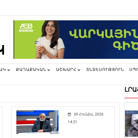
ՆԱԿ
ՔԱՂԱՔԱԿԱՆ
ԱՇԽԱՐՀ
ՏՆՏԵՍՈՒԹՅՈՒՆ
ՍՊ
ԼՐԱ
30 Հունիս, 2026
14:21