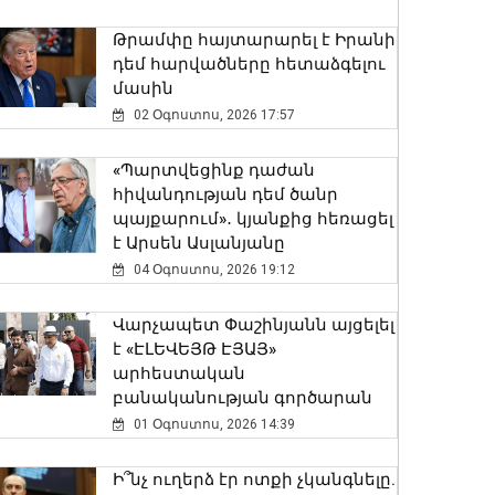
ժամանակավոր
հավատարմատարի հետ
Թրամփը հայտարարել է Իրանի
06 Օգոստոս, 2026 20:29
դեմ հարվածները հետաձգելու
մասին
Ծովինար Թադևոսյանը
02 Օգոստոս, 2026 17:57
պարգևատրել է ծառայողական
պարտականությունները
«Պարտվեցինք դաժան
բարեխղճորեն կատարած
հիվանդության դեմ ծանր
ծառայողներին
պայքարում»․ կյանքից հեռացել
06 Օգոստոս, 2026 20:17
է Արսեն Ասլանյանը
04 Օգոստոս, 2026 19:12
Երևանում անցկացվեց
հաշմանդամություն ունեցող
Վարչապետ Փաշինյանն այցելել
անձանց միջազգային
է «ԷԼԵՎԵՅԹ ԷՅԱՅ»
մարզական փառատոնը
արհեստական
06 Օգոստոս, 2026 20:00
բանականության գործարան
01 Օգոստոս, 2026 14:39
Քաղաքացիությունը չի կարող
լինել «ներդրման դիմաց արագ
Ի՞նչ ուղերձ էր ոտքի չկանգնելը.
ստացվող ծառայություն». ՆԳ