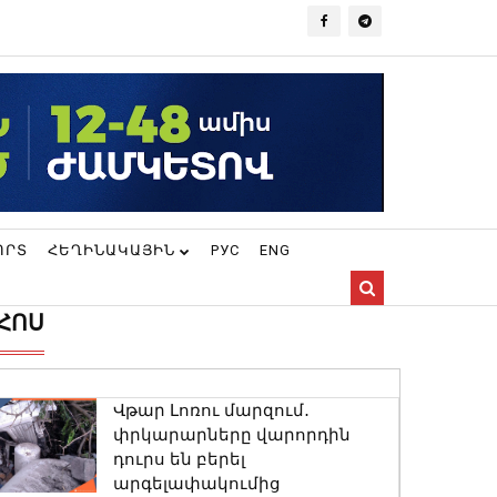
ՈՐՏ
ՀԵՂԻՆԱԿԱՅԻՆ
РУС
ENG
ՀՈՍ
Վթար Լոռու մարզում․
փրկարարները վարորդին
դուրս են բերել
արգելափակումից