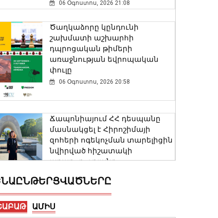
06 Օգոստոս, 2026 21:08
Ծաղկաձորը կընդունի
շախմատի աշխարհի
դպրոցական թիմերի
առաջնության եվրոպական
փուլը
06 Օգոստոս, 2026 20:58
Ճապոնիայում ՀՀ դեսպանը
մասնակցել է Հիրոշիմայի
զոհերի ոգեկոչման տարելիցին
նվիրված հիշատակի
արարողությանը
06 Օգոստոս, 2026 20:56
ԵՆԱԸՆԹԵՐՑՎԱԾՆԵՐԸ
Ռուստամ Բաքոյանը հանդիպել
ՇԱԲԱԹ
ԱՄԻՍ
է ՀՀ-ում Իրաքի գործերի