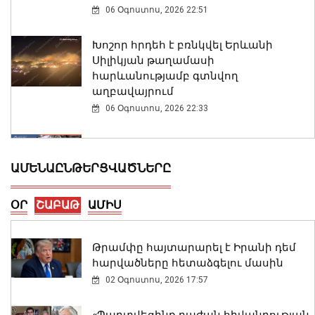
06 Օգոստոս, 2026 22:51
Խոշոր հրդեհ է բռնկվել Երևանի
Սիլիկյան թաղամասի
հարևանությամբ գտնվող
աղբավայրում
06 Օգոստոս, 2026 22:33
Վթար Լոռու մարզում․ փրկարարները
վարորդին դուրս են բերել
ԱՄԵՆԱԸՆԹԵՐՑՎԱԾՆԵՐԸ
արգելափակումից
06 Օգոստոս, 2026 22:09
ՕՐ
ՇԱԲԱԹ
ԱՄԻՍ
Փոփոխություններ են կատարվել
Երևանի ավտոբուսային
Թրամփը հայտարարել է Իրանի դեմ
երթուղիներում
հարվածները հետաձգելու մասին
06 Օգոստոս, 2026 21:47
02 Օգոստոս, 2026 17:57
ԱԳ փոխնախարարը Նայրոբիում