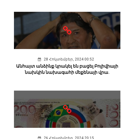
28 Հոկտեմբեր, 2024 00:52
Անհայտ անձինք կրակել են բացել Բոլիվիայի
նախկին նախագահի մեքենայի վրա.
26 Հոկտեմբեր, 2024 20:15