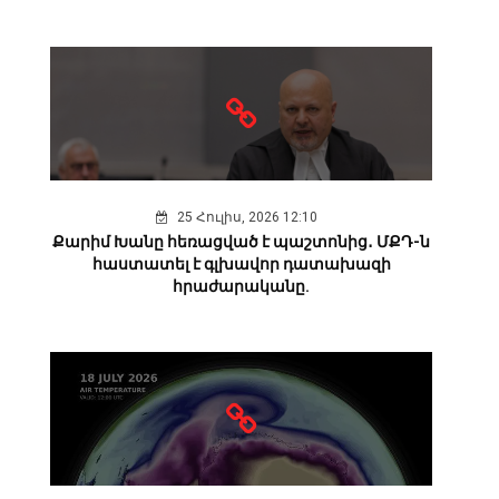
25 Հուլիս, 2026 12:10
Քարիմ Խանը հեռացված է պաշտոնից․ ՄՔԴ-ն
հաստատել է գլխավոր դատախազի
հրաժարականը.