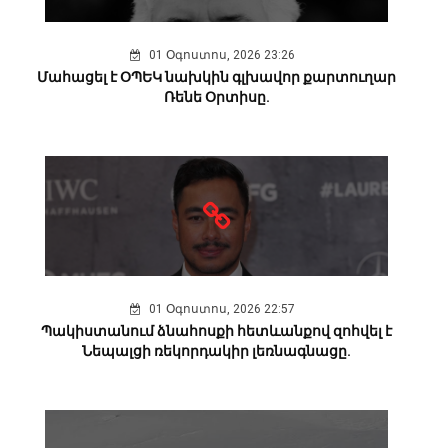
01 Օգոստոս, 2026 23:26
Մահացել է ՕՊԵԿ նախկին գլխավոր քարտուղար
Ռենե Օրտիսը.
01 Օգոստոս, 2026 22:57
Պակիստանում ձնահոսքի հետևանքով զոհվել է
Նեպալցի ռեկորդակիր լեռնագնացը.