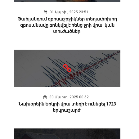
01 Ապրիլ, 2025 23:51
Թաիլանդում զբոսաշրջիկներ տեղափոխող
զբոսանավը բռնկվել է հենց ջրի վրա. կան
տուժածներ.
30 Մարտ, 2025 00:52
Նախօրեին Երկրի վրա տեղի է ունեցել 1723
երկրաշարժ.