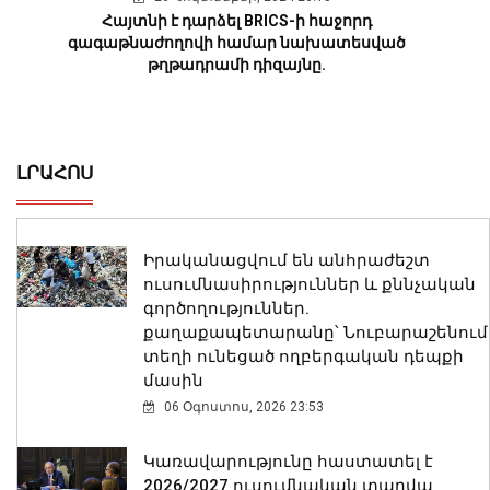
Հայտնի է դարձել BRICS-ի հաջորդ
գագաթնաժողովի համար նախատեսված
թղթադրամի դիզայնը.
ԼՐԱՀՈՍ
Իրականացվում են անհրաժեշտ
ուսումնասիրություններ և քննչական
գործողություններ.
քաղաքապետարանը՝ Նուբարաշենում
տեղի ունեցած ողբերգական դեպքի
մասին
06 Օգոստոս, 2026 23:53
Կառավարությունը հաստատել է
2026/2027 ուսումնական տարվա