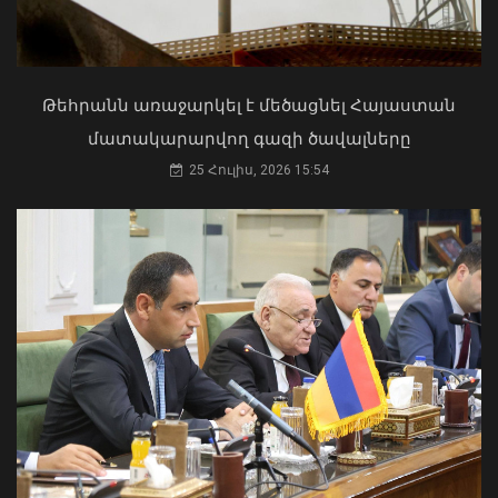
Թուրքիայում սիրում էի ուտել քեբաբ,
շատ համով էր, որևէ թուրքի հետ
մտերմություն չեմ արել․ Ռուբինյան
02 Օգոստոս, 2026 11:52
Թեհրանն առաջարկել է մեծացնել Հայաստան
«Մեծ պատիվ էր ստորագրել
մատակարարվող գազի ծավալները
վարչապետ նշանակելու
25 Հուլիս, 2026 15:54
հրամանագիրը»․ Խաչատուրյան
02 Օգոստոս, 2026 18:08
Հյուրանոցային համալիրում ՊԵԿ-ը
բացահայտել է շուրջ 78 մլն ՀՀ դրամի
թաքցված հարկային
պարտավորություն
31 Հուլիս, 2026 12:39
Ես չեմ մոռանում ՀԴՄ վերցնել․ Նիկոլ
Փաշինյան
01 Օգոստոս, 2026 10:09