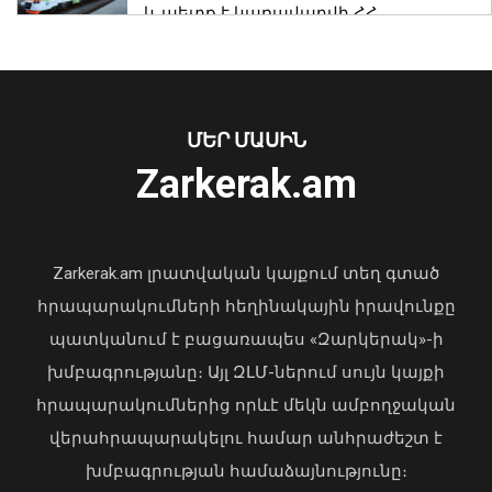
և պետք է կառավարվի ՀՀ
ինքնիշխանության ներքո.
Բաբաջանյան
31 Հուլիս, 2026 12:08
ՄԵՐ ՄԱՍԻՆ
Մկրտության արարողությունից հետո
Արտաշատում 14 մարդ թունավորման
Zarkerak.am
ախտանիշներով դիմել է ԲԿ. ՀՎԿԱԿ
02 Օգոստոս, 2026 15:06
Երևանի Կենտրոնում պետության
Zarkerak.am լրատվական կայքում տեղ գտած
սեփականության իրավունքն է
հրապարակումների հեղինակային իրավունքը
վերականգնվել 51,9 քմ նկուղային
պատկանում է բացառապես «Զարկերակ»-ի
տարածքի և հողամասի նկատմամբ
խմբագրությանը։ Այլ ԶԼՄ-ներում սույն կայքի
31 Հուլիս, 2026 15:26
հրապարակումներից որևէ մեկն ամբողջական
Քաղաքացիները, Սևանի
վերահրապարակելու համար անհրաժեշտ է
ջրափրկարարներն ու Ճամբարակի
խմբագրության համաձայնությունը։
շտապօգնության բժիշկները Սևանա