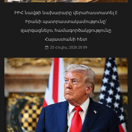
Դուք հիմք եք դրել ընտրական
ԻԻՀ նավթի նախարարը վերահաստատել է
տուրիզմին. Դավոյանը՝
ընդդիմությանը
Իրանի պատրաստակամությունը՝
02 Օգոստոս, 2026 17:30
զարգացնելու համագործակցությունը
Հայաստանի հետ
25 Հուլիս, 2026 20:09