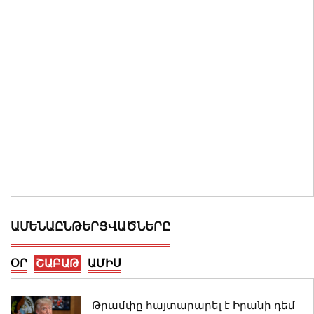
ԱՄԵՆԱԸՆԹԵՐՑՎԱԾՆԵՐԸ
ՕՐ
ՇԱԲԱԹ
ԱՄԻՍ
Թրամփը հայտարարել է Իրանի դեմ