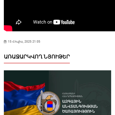
15 Հուլիս, 2025 21:05
ԱՌԱՋԱՐԿՎՈՂ ՆՅՈՒԹԵՐ