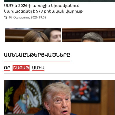
ԱԱԾ-ն 2026-ի առաջին կիսամյակում
նախաձեռնել է 573 քրեական վարույթ
07 Օգոստոս, 2026 19:09
ԱՄԵՆԱԸՆԹԵՐՑՎԱԾՆԵՐԸ
ՕՐ
ՇԱԲԱԹ
ԱՄԻՍ
Թեկնածության քննարկմանը
ներկայանալը ոչ միայն իրավունք է,