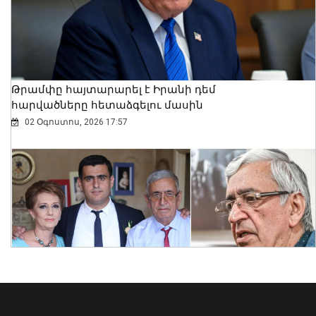
այլև հարգանքի դրսևորում թե՛
խորհրդարանի, թե՛ գործընկերների
նկատմամբ․ Ազարյան
07 Օգոստոս, 2026 18:34
Թրամփը հայտարարել է Իրանի դեմ
հարվածները հետաձգելու մասին
02 Օգոստոս, 2026 17:57
Կրթաթոշակի մրցույթ՝ Ավստրիայի
Կանանց, գիտության և
հետազոտությունների դաշնային
նախարարության կողմից