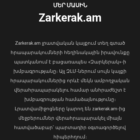
07 Օգոստոս, 2026 18:23
ՄԵՐ ՄԱՍԻՆ
Zarkerak.am
«Պարտվեցինք դաժան հիվանդության
դեմ ծանր պայքարում»․ կյանքից
հեռացել է Արսեն Ասլանյանը
Zarkerak.am լրատվական կայքում տեղ գտած
04 Օգոստոս, 2026 19:12
հրապարակումների հեղինակային իրավունքը
պատկանում է բացառապես «Զարկերակ»-ի
խմբագրությանը։ Այլ ԶԼՄ-ներում սույն կայքի
հրապարակումներից որևէ մեկն ամբողջական
վերահրապարակելու համար անհրաժեշտ է
Դատախազությունն
խմբագրության համաձայնությունը։
«Արարատցեմենտ»-ի
Լրատվամիջոցները կարող են zarkerak.am-ից
սեփականության իրավունքով
պատկանող մարզադպրոցի
մեջբերումներ վերահրապարակել միայն
ձեռքբերման գործընթացում
հատվածաբար՝ պարտադիր օգտագործելով
հայտնաբերել է մի շարք
հիպերհղում։
խախտումներ