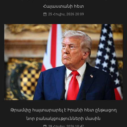
Հայաստանի հետ
25 Հուլիս, 2026 20:09
«Ուժեղ Հայաստան»-ը դեմ է
ԱԺ-ում վատացել է «Ուժեղ
քվեարկելու ԱԺ նախագահի
Հայաստան»-ի պատգամավոր
պաշտոնում Ռուբեն Ռուբինյանի
Հարություն Մնացականյանի
թեկնածությանը
ինքնազգացողությունը
03 Օգոստոս, 2026 13:13
07 Օգոստոս, 2026 17:19
Թրամփը հայտարարել է Իրանի հետ ընթացող
նոր բանակցությունների մասին
28 Հուլիս, 2026 10:47