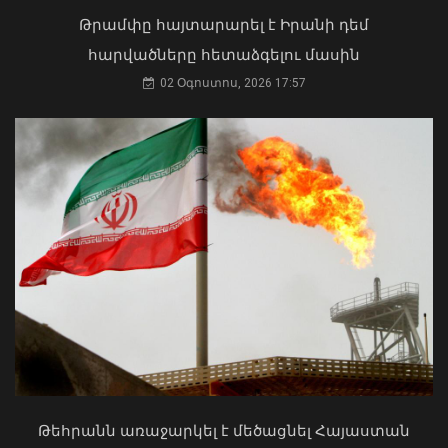
02 Օգոստոս, 2026 15:22
Թրամփը հայտարարել է Իրանի դեմ
հարվածները հետաձգելու մասին
02 Օգոստոս, 2026 17:57
Համայնքներում կիրականացվեն
հունական ժողովրդական պարերի
ուսուցման ծրագրեր
Մկրտության արարողությունից հետո
07 Օգոստոս, 2026 17:50
Արտաշատում 14 մարդ թունավորման
ախտանիշներով դիմել է ԲԿ. ՀՎԿԱԿ
02 Օգոստոս, 2026 15:06
Թեհրանն առաջարկել է մեծացնել Հայաստան