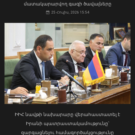
մատակարարվող գազի ծավալները
25 Հուլիս, 2026 15:54
Առանց մարդու միջամտության
Ժաննա Անդրեասյանն ընդունել է
կոտրում են Telegram, WhatsApp․
աշխարհի Մ17 առաջնությունում
մեդիափորձագետ (տեսանյութ)
հաջողությամբ հանդես եկած հայ
պատանի ըմբիշներին
04 Օգոստոս, 2026 23:34
07 Օգոստոս, 2026 17:30
ԻԻՀ նավթի նախարարը վերահաստատել է
Իրանի պատրաստակամությունը՝
զարգացնելու համագործակցությունը