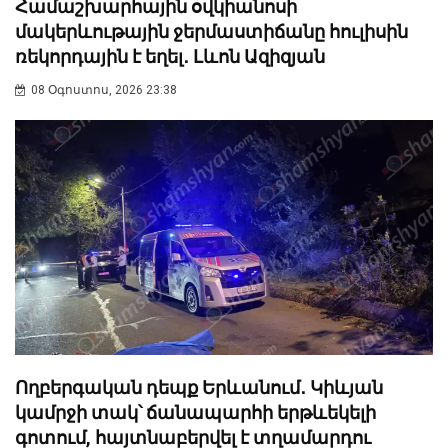
Համաշխարհային օվկիանոսի
մակերևութային ջերմաստիճանը հուլիսին
ռեկորդային է եղել․ Լևոն Ազիզյան
08 Օգոստոս, 2026 23:38
Ողբերգական դեպք Երևանում․ Կիևյան
կամրջի տակ՝ ճանապարհի երթևեկելի
գոտում, հայտնաբերվել է տղամարդու