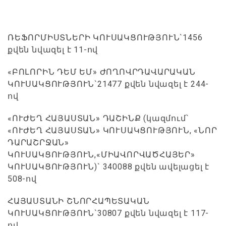
ՌԵՖՈՐՄԻՍՏՆԵՐԻ ԿՈՒՍԱԿՑՈՒԹՅՈՒՆ`1456
քվեն նվազել է 11-ով
«ԲՈԼՈՐԻՆ ԴԵՄ ԵՄ» ԺՈՂՈՎՐԴԱՎԱՐԱԿԱՆ
ԿՈՒՍԱԿՑՈՒԹՅՈՒՆ`21477 քվեն նվազել է 244-
ով
«ՈՒԺԵՂ ՀԱՅԱՍՏԱՆ» ԴԱՇԻՆՔ (կազմում՝
«ՈՒԺԵՂ ՀԱՅԱՍՏԱՆ» ԿՈՒՍԱԿՑՈՒԹՅՈՒՆ, «ՆՈՐ
ԴԱՐԱՇՐՋԱՆ»
ԿՈՒՍԱԿՑՈՒԹՅՈՒՆ,«ՄԻԱՎՈՐՎԱԾՀԱՅԵՐ»
ԿՈՒՍԱԿՑՈՒԹՅՈՒՆ)` 340088 քվեն ավելացել է
508-ով
ՀԱՅԱՍՏԱՆԻ ՇՆՈՐՀԱՊԵՏԱԿԱՆ
ԿՈՒՍԱԿՑՈՒԹՅՈՒՆ`30807 քվեն նվազել է 117-
ով