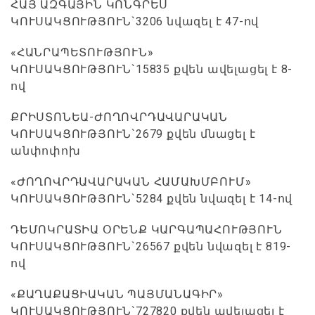
ՀԱՅ ԱԶԳԱՅԻՆ ԿՈՆԳՐԵՍ
ԿՈՒՍԱԿՑՈՒԹՅՈՒՆ`3206 նվազել է 47-ով
«ՀԱՆՐԱՊԵՏՈՒԹՅՈՒՆ»
ԿՈՒՍԱԿՑՈՒԹՅՈՒՆ`15835 քվեն ավելացել է 8-
ով
ՔՐԻՍՏՈՆԵԱ-ԺՈՂՈՎՐԴԱՎԱՐԱԿԱՆ
ԿՈՒՍԱԿՑՈՒԹՅՈՒՆ`2679 քվեն մնացել է
անփոփոխ
«ԺՈՂՈՎՐԴԱՎԱՐԱԿԱՆ ՀԱՄԱԽՄԲՈՒՄ»
ԿՈՒՍԱԿՑՈՒԹՅՈՒՆ`5284 քվեն նվազել է 14-ով
ԴԵՄՈԿՐԱՏԻԱ ՕՐԵՆՔ ԿԱՐԳԱՊԱՀՈՒԹՅՈՒՆ
ԿՈՒՍԱԿՑՈՒԹՅՈՒՆ`26567 քվեն նվազել է 819-
ով
«ՔԱՂԱՔԱՑԻԱԿԱՆ ՊԱՅՄԱՆԱԳԻՐ»
ԿՈՒՍԱԿՑՈՒԹՅՈՒՆ`727820 քվեն ավելացել է