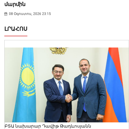
մարմին
08 Օգոստոս, 2026 23:15
ԼՐԱՀՈՍ
ԲՏԱ նախարար Դավիթ Թադևոսյանն