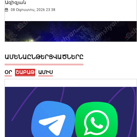
Ազիզյան
08 Օգոստոս, 2026 23:38
ԱՄԵՆԱԸՆԹԵՐՑՎԱԾՆԵՐԸ
ՕՐ
ՇԱԲԱԹ
ԱՄԻՍ
Ողբերգական դեպք Երևանում․
Կիևյան կամրջի տակ՝ ճանապարհի
երթևեկելի գոտում, հայտնաբերվել է
տղամարդու մարմին
08 Օգոստոս, 2026 23:15