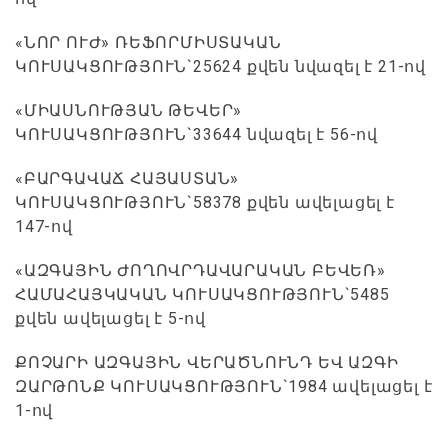
«ՆՈՐ ՈՒԺ» ՌԵՖՈՐՄԻՍՏԱԿԱՆ
ԿՈՒՍԱԿՑՈՒԹՅՈՒՆ`25624 քվեն նվազել է 21-ով
«ՄԻԱՍՆՈՒԹՅԱՆ ԹԵՎԵՐ»
ԿՈՒՍԱԿՑՈՒԹՅՈՒՆ`33644 նվազել է 56-ով
«ԲԱՐԳԱՎԱՃ ՀԱՅԱՍՏԱՆ»
ԿՈՒՍԱԿՑՈՒԹՅՈՒՆ`58378 քվեն ավելացել է
147-ով
«ԱԶԳԱՅԻՆ ԺՈՂՈՎՐԴԱՎԱՐԱԿԱՆ ԲԵՎԵՌ»
ՀԱՄԱՀԱՅԿԱԿԱՆ ԿՈՒՍԱԿՑՈՒԹՅՈՒՆ`5485
քվեն ավելացել է 5-ով
ՔՈՉԱՐԻ ԱԶԳԱՅԻՆ ՎԵՐԱԾՆՈՒՆԴ ԵՎ ԱԶԳԻ
ԶԱՐԹՈՆՔ ԿՈՒՍԱԿՑՈՒԹՅՈՒՆ`1984 ավելացել է
1-ով