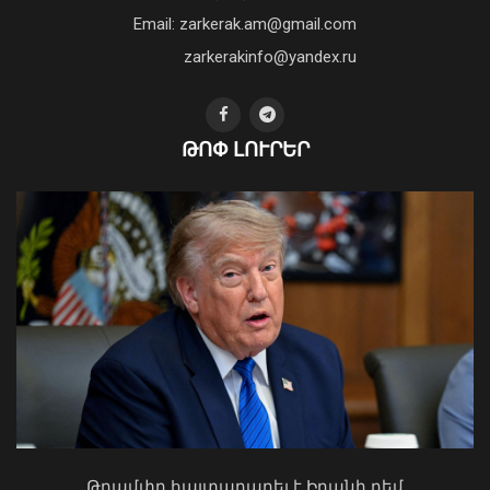
դեմ ծանր պայքարում»․ կյանքից
Email: zarkerak.am@gmail.com
հեռացել է Արսեն Ասլանյանը
04 Օգոստոս, 2026 19:12
zarkerakinfo@yandex.ru
Օգոստոսի 16-ին «Երազ Այգի»-ում
ԹՈՓ ԼՈՒՐԵՐ
կանցկացվի Ազգային տարազի
փառատոնը
08 Օգոստոս, 2026 22:41
Կաթողիկոսը պետք է օրենքի առաջ
կանգնի, եթե հանցանք է գործել, կամ
Թրամփը հայտարարել է Իրանի դեմ