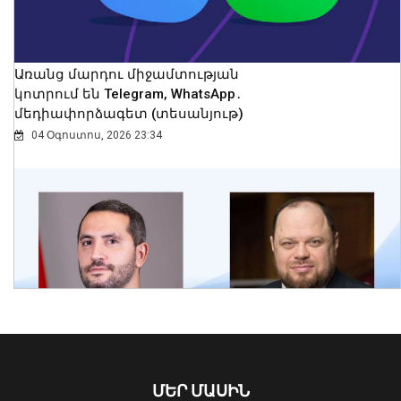
Առանց մարդու միջամտության
կոտրում են Telegram, WhatsApp․
մեդիափորձագետ (տեսանյութ)
04 Օգոստոս, 2026 23:34
Երևանում մեկ օրում պահպանվող
հատուկ տարածք է տեղափոխվել 34
մոտոցիկլետ
08 Օգոստոս, 2026 23:01
ՄԵՐ ՄԱՍԻՆ