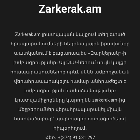
Ուկրաինայի Գերագույն Ռադայի
Zarkerak.am
նախագահը շնորհավորել է ՀՀ ԱԺ
նախագահին
04 Օգոստոս, 2026 17:41
Zarkerak.am լրատվական կայքում տեղ գտած
հրապարակումների հեղինակային իրավունքը
պատկանում է բացառապես «Զարկերակ»-ի
խմբագրությանը։ Այլ ԶԼՄ-ներում սույն կայքի
հրապարակումներից որևէ մեկն ամբողջական
վերահրապարակելու համար անհրաժեշտ է
խմբագրության համաձայնությունը։
Լրատվամիջոցները կարող են zarkerak.am-ից
մեջբերումներ վերահրապարակել միայն
հատվածաբար՝ պարտադիր օգտագործելով
հիպերհղում։
«Պարտվեցինք դաժան հիվանդության
Հեռ․ +(374) 91 531 297