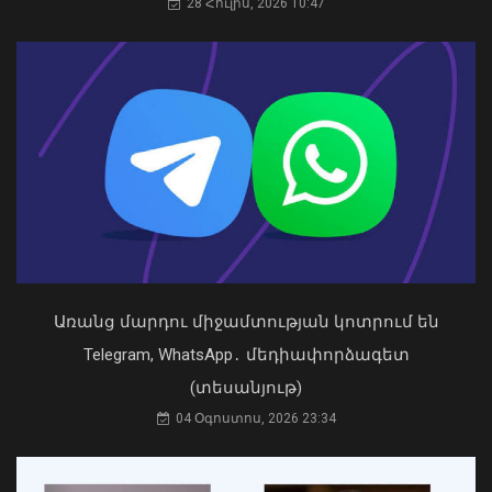
պաշտոնում Ռուբեն Ռուբինյանի
28 Հուլիս, 2026 10:47
թեկնածությանը
03 Օգոստոս, 2026 13:13
Արտակարգ դեպք Երևանում․ կոտրել
են «Հույս բոլոր մարդկանց»
հիմնադրամի շենքի մի քանի
պատուհաններն ու դռները
08 Օգոստոս, 2026 21:46
Առանց մարդու միջամտության կոտրում են
Telegram, WhatsApp․ մեդիափորձագետ
(տեսանյութ)
04 Օգոստոս, 2026 23:34
Դուք 5 տարի ինձնից փախած եք ման
եկել. Կոնջորյանը՝ «Հայաստան»
դաշինքի պատգամավորներին