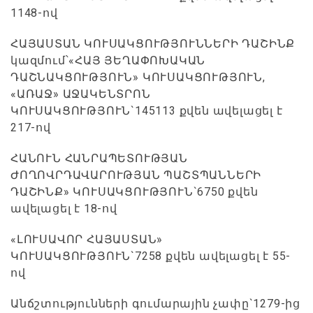
1148-ով
ՀԱՅԱՍՏԱՆ ԿՈՒՍԱԿՑՈՒԹՅՈՒՆՆԵՐԻ ԴԱՇԻՆՔ
կազմում՝«ՀԱՅ ՅԵՂԱՓՈԽԱԿԱՆ
ԴԱՇՆԱԿՑՈՒԹՅՈՒՆ» ԿՈՒՍԱԿՑՈՒԹՅՈՒՆ,
«ԱՌԱՋ» ԱՋԱԿԵՆՏՐՈՆ
ԿՈՒՍԱԿՑՈՒԹՅՈՒՆ`145113 քվեն ավելացել է
217-ով
ՀԱՆՈՒՆ ՀԱՆՐԱՊԵՏՈՒԹՅԱՆ
ԺՈՂՈՎՐԴԱՎԱՐՈՒԹՅԱՆ ՊԱՇՏՊԱՆՆԵՐԻ
ԴԱՇԻՆՔ» ԿՈՒՍԱԿՑՈՒԹՅՈՒՆ`6750 քվեն
ավելացել է 18-ով
«ԼՈՒՍԱՎՈՐ ՀԱՅԱՍՏԱՆ»
ԿՈՒՍԱԿՑՈՒԹՅՈՒՆ`7258 քվեն ավելացել է 55-
ով
Անճշտությունների գումարային չափը`1279-ից