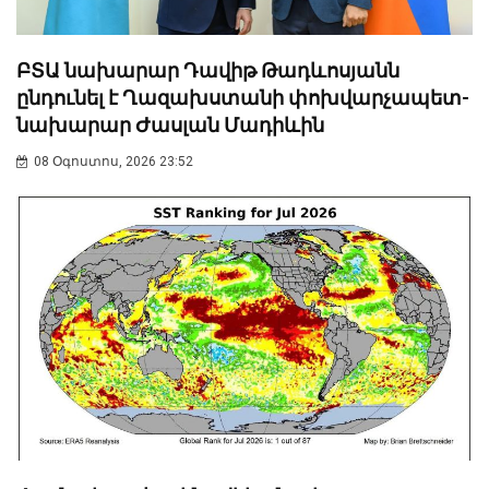
ԲՏԱ նախարար Դավիթ Թադևոսյանն
ընդունել է Ղազախստանի փոխվարչապետ-
նախարար Ժասլան Մադիևին
08 Օգոստոս, 2026 23:52