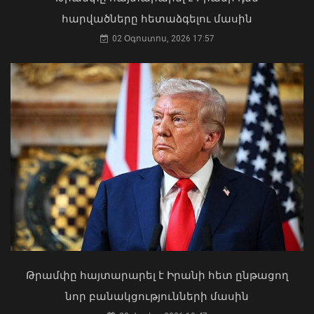
արտաքին ազդեցության գործակալ
հարվածները հետաձգելու մասին
դարձել. աստվածաբան
02 Օգոստոս, 2026 17:57
07 Օգոստոս, 2026 17:03
ՀՀ-ն և Ադրբեջանը ճանապարհ են
բացել կայուն և անդառնալի
խաղաղության համար. Հրվ.
Կովկասում ԵՄ հատուկ
ներկայացուցիչ
08 Օգոստոս, 2026 22:11
Թրամփը հայտարարել է Իրանի հետ ընթացող
«Ուժեղ Հայաստան»-ը դեմ է
նոր բանակցությունների մասին
քվեարկելու ԱԺ նախագահի