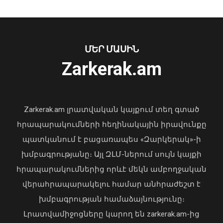
Նուբարաշենում աղբակույտից դուրս
բերված քաղաքացին հիվանդանոցում
մահացել է․ ՆԳՆ
ՄԵՐ ՄԱՍԻՆ
06 Օգոստոս, 2026 23:14
Zarkerak.am
«Պարտվեցինք դաժան հիվանդության
դեմ ծանր պայքարում»․ կյանքից
հեռացել է Արսեն Ասլանյանը
Zarkerak.am լրատվական կայքում տեղ գտած
04 Օգոստոս, 2026 19:12
հրապարակումների հեղինակային իրավունքը
պատկանում է բացառապես «Զարկերակ»-ի
խմբագրությանը։ Այլ ԶԼՄ-ներում սույն կայքի
հրապարակումներից որևէ մեկն ամբողջական
վերահրապարակելու համար անհրաժեշտ է
խմբագրության համաձայնությունը։
Լրատվամիջոցները կարող են zarkerak.am-ից