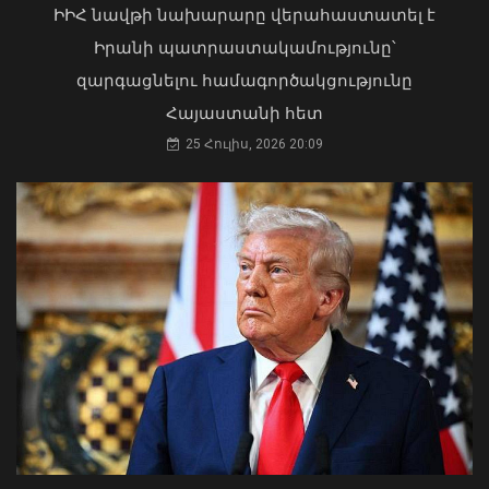
երթուղիներում
ԻԻՀ նավթի նախարարը վերահաստատել է
06 Օգոստոս, 2026 21:47
Իրանի պատրաստակամությունը՝
զարգացնելու համագործակցությունը
Հայաստանի հետ
25 Հուլիս, 2026 20:09
Դուք 5 տարի ինձնից փախած եք ման
եկել. Կոնջորյանը՝ «Հայաստան»
դաշինքի պատգամավորներին
04 Օգոստոս, 2026 15:53
ԱԳ փոխնախարարը Նայրոբիում
ներկայացրել է COP17-ի