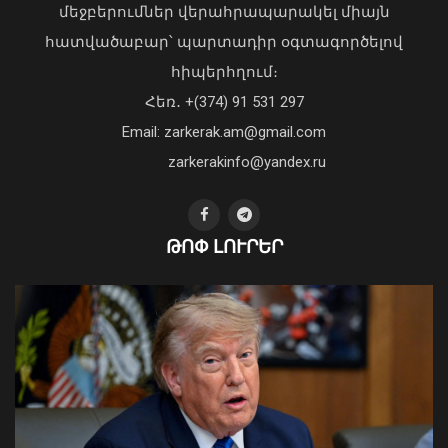
Վահագն Խաչատուրյանն ընդունել է
մեջբերումներ վերահրապարակել միայն
Picsart ընկերության հիմնադիր և
հատվածաբար՝ պարտադիր օգտագործելով
գործադիր տնօրեն Հովհաննես
հիպերհղում։
Ավոյանին
Վարչապետ Փաշինյանն այցելել է
Հեռ․ +(374) 91 531 297
06 Օգոստոս, 2026 22:51
«ԷԼԵՎԵՅԹ ԷՅԱՅ» արհեստական
բանականության գործարան
Email: zarkerak.am@gmail.com
01 Օգոստոս, 2026 14:39
zarkerakinfo@yandex.ru
ԹՈՓ ԼՈՒՐԵՐ