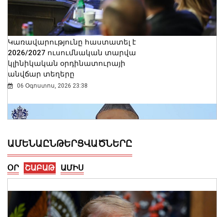
Կառավարությունը հաստատել է
2026/2027 ուսումնական տարվա
կլինիկական օրդինատուրայի
անվճար տեղերը
06 Օգոստոս, 2026 23:38
ԱՄԵՆԱԸՆԹԵՐՑՎԱԾՆԵՐԸ
ՕՐ
ՇԱԲԱԹ
ԱՄԻՍ