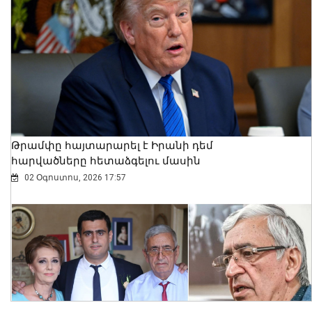
Ալեքսանդրա Քոուլը շարունակում է
բացահայտել Հայաստանը․ Մեծ
Բրիտանիայի դեսպանը հայերեն է
խոսում․ տեսանյութ
06 Օգոստոս, 2026 23:30
Թրամփը հայտարարել է Իրանի դեմ
հարվածները հետաձգելու մասին
02 Օգոստոս, 2026 17:57