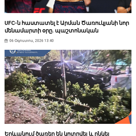
UFC-ն հաստատել է Արման Ծառուկյանի նոր
մենամարտի օրը. պաշտոնական
06 Օգոստոս, 2026 13:40
Երևանում ծառեր են կոտրվել և ընկել