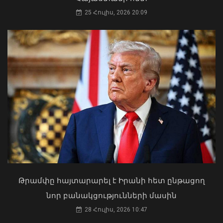
25 Հուլիս, 2026 20:09
Ռուսաստանի և Հայաստանի միջև
առևտրաշրջանառության նվազման
միտումը կշարունակվի. Օվերչուկ
06 Օգոստոս, 2026 12:13
Երևանի Կենտրոնում պետության
սեփականության իրավունքն է
վերականգնվել 51,9 քմ նկուղային
տարածքի և հողամասի նկատմամբ
31 Հուլիս, 2026 15:26
Թրամփը հայտարարել է Իրանի հետ ընթացող
նոր բանակցությունների մասին
Գյումրիում բեռնատար է այրվել
28 Հուլիս, 2026 10:47
06 Օգոստոս, 2026 11:52