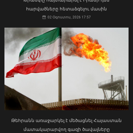
հարվածները հետաձգելու մասին
02 Օգոստոս, 2026 17:57
Ոչ դիլերների համար
էլեկտրամոբիլների ներմուծման
քվոտան սպառվում է. մնացորդը` 784
հատ. ՊԵԿ
06 Օգոստոս, 2026 12:35
ՀՀ երկաթուղին ազգային
ռազմավարական սեփականություն է
և պետք է կառավարվի ՀՀ
ինքնիշխանության ներքո.
Թեհրանն առաջարկել է մեծացնել Հայաստան
Բաբաջանյան
մատակարարվող գազի ծավալները
31 Հուլիս, 2026 12:08