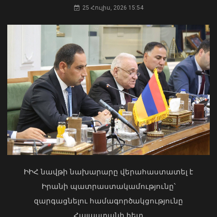
25 Հուլիս, 2026 15:54
Մոսկվայում դեռ չեն հաշտվել այն
իրողության հետ, որ Հայաստանը 2013
թվականի Հայաստանը չէ
06 Օգոստոս, 2026 12:15
Մկրտության արարողությունից հետո
Արտաշատում 14 մարդ թունավորման
ախտանիշներով դիմել է ԲԿ. ՀՎԿԱԿ
ԻԻՀ նավթի նախարարը վերահաստատել է
02 Օգոստոս, 2026 15:06
Իրանի պատրաստակամությունը՝
զարգացնելու համագործակցությունը
Հայաստանի հետ