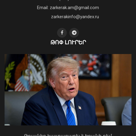
բանականության գործարան
Email: zarkerak.am@gmail.com
01 Օգոստոս, 2026 14:39
zarkerakinfo@yandex.ru
ԹՈՓ ԼՈՒՐԵՐ
ՆԳՆ քրեական ոստիկանները
թմրամիջոցի իրացման դեպք են
բացահայտել․ առգրավվել է
մարիխուանայով 72 փաթեթ
06 Օգոստոս, 2026 13:00
Ի՞նչ ուղերձ էր ոտքի չկանգնելը.
Աղաջանյանը` ընդդիմությանը
02 Օգոստոս, 2026 15:22
Թրամփը հայտարարել է Իրանի դեմ