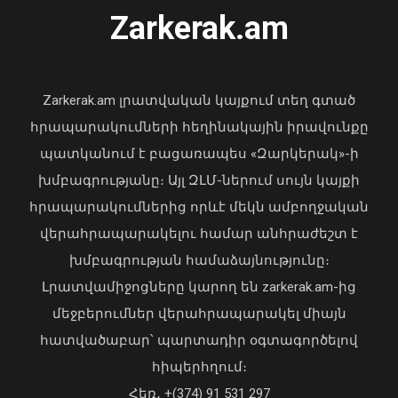
Zarkerak.am
«Պարտվեցինք դաժան հիվանդության
դեմ ծանր պայքարում»․ կյանքից
հեռացել է Արսեն Ասլանյանը
Zarkerak.am լրատվական կայքում տեղ գտած
04 Օգոստոս, 2026 19:12
հրապարակումների հեղինակային իրավունքը
պատկանում է բացառապես «Զարկերակ»-ի
խմբագրությանը։ Այլ ԶԼՄ-ներում սույն կայքի
հրապարակումներից որևէ մեկն ամբողջական
Պայթյուն բենզալցակայանում. ըստ
վերահրապարակելու համար անհրաժեշտ է
նախնական տվյալների՝ կա երկու
տուժած
խմբագրության համաձայնությունը։
06 Օգոստոս, 2026 13:03
Լրատվամիջոցները կարող են zarkerak.am-ից
մեջբերումներ վերահրապարակել միայն
հատվածաբար՝ պարտադիր օգտագործելով
հիպերհղում։
Վարչապետ Փաշինյանն այցելել է
Հեռ․ +(374) 91 531 297
«ԷԼԵՎԵՅԹ ԷՅԱՅ» արհեստական