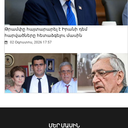
Թրամփը հայտարարել է Իրանի դեմ
հարվածները հետաձգելու մասին
02 Օգոստոս, 2026 17:57
Շալվա Պապուաշվիլին
շնորհավորական ուղերձ է հղել Ռուբեն
Ռուբինյանին ԱԺ նախագահի
պաշտոնում ընտրվելու
կապակցությամբ
06 Օգոստոս, 2026 13:22
ՄԵՐ ՄԱՍԻՆ