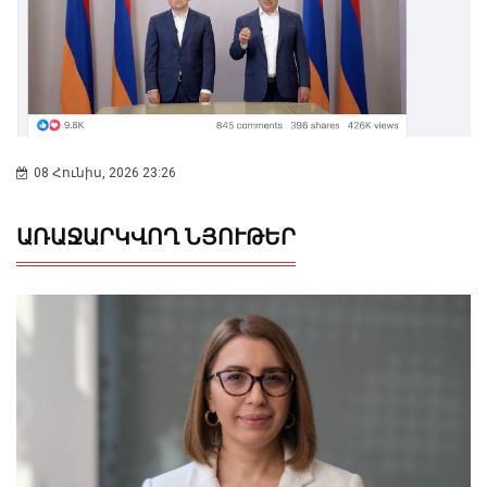
08 Հունիս, 2026 23:26
ԱՌԱՋԱՐԿՎՈՂ ՆՅՈՒԹԵՐ