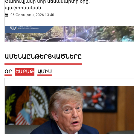
Ծառուկյանի նոր մենամարտի օրը.
պաշտոնական
06 Օգոստոս, 2026 13:40
ԱՄԵՆԱԸՆԹԵՐՑՎԱԾՆԵՐԸ
ՕՐ
ՇԱԲԱԹ
ԱՄԻՍ
Երևանում ծառեր են կոտրվել և ընկել
ավտոմեքենաների վրա
06 Օգոստոս, 2026 13:23