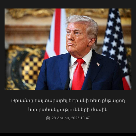
Եթե սահմանվածից երկար մնաք
Միացյալ Նահանգներում, դա կարող է
հանգեցնել հետագայում ԱՄՆ մուտքի
մշտական արգելքի․ դեսպանություն
06 Օգոստոս, 2026 10:27
Մկրտության արարողությունից հետո
Արտաշատում 14 մարդ թունավորման
ախտանիշներով դիմել է ԲԿ. ՀՎԿԱԿ
02 Օգոստոս, 2026 15:06
Թրամփը հայտարարել է Իրանի հետ ընթացող
նոր բանակցությունների մասին
28 Հուլիս, 2026 10:47