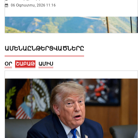
06 Օգոստոս, 2026 11:16
ԱՄԵՆԱԸՆԹԵՐՑՎԱԾՆԵՐԸ
ՕՐ
ՇԱԲԱԹ
ԱՄԻՍ
ՆԳ նախարարը Սյունիքի սահմանային
պահակակետերում հետևել է
Ոստիկանության գվարդիայի
շուրջօրյա հերթապահությանը
06 Օգոստոս, 2026 11:09