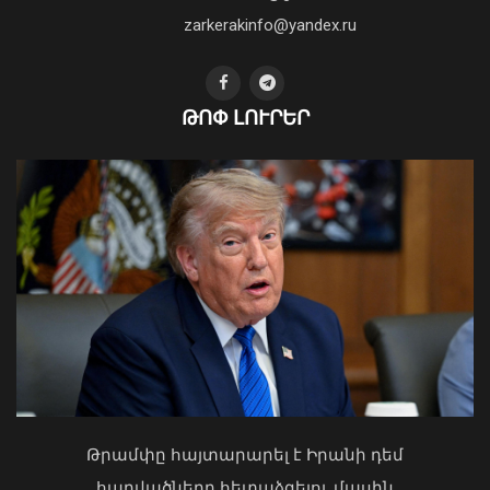
01 Օգոստոս, 2026 14:39
zarkerakinfo@yandex.ru
ԹՈՓ ԼՈՒՐԵՐ
Երեք նախարարություն
կանվանափոխվի․ Կառավարությունը
նախագիծ է ներկայացրել
06 Օգոստոս, 2026 10:41
Ի՞նչ ուղերձ էր ոտքի չկանգնելը.
Աղաջանյանը` ընդդիմությանը
02 Օգոստոս, 2026 15:22
Թրամփը հայտարարել է Իրանի դեմ
հարվածները հետաձգելու մասին