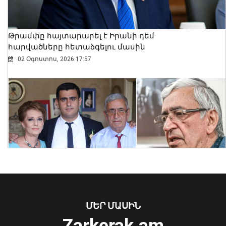
Թրամփը հայտարարել է Իրանի դեմ
հարվածները հետաձգելու մասին
02 Օգոստոս, 2026 17:57
2027 թվականից խաղատնային
գործառույթները կվերահսկվեն նոր
պլատֆորմի միջոցով. Փաշինյան
06 Օգոստոս, 2026 10:58
ՄԵՐ ՄԱՍԻՆ