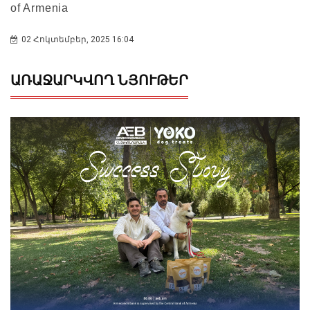
of Armenia
02 Հոկտեմբեր, 2025 16:04
ԱՌԱՋԱՐԿՎՈՂ ՆՅՈՒԹԵՐ