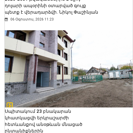
դոլարի ապօրինի օտարված գույք
պետք է վերադարձվի. Նիկոլ Փաշինյան
06 Օգոստոս, 2026 11:23
Սպիտակում 23 բնակարան
կհատկացվի երկրաշարժի
հետևանքով անօթևան մնացած
ընտանիքներին