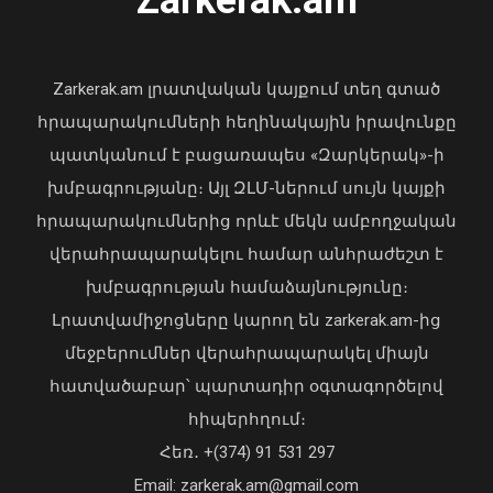
Zarkerak.am
«Պարտվեցինք դաժան հիվանդության
դեմ ծանր պայքարում»․ կյանքից
հեռացել է Արսեն Ասլանյանը
Zarkerak.am լրատվական կայքում տեղ գտած
04 Օգոստոս, 2026 19:12
հրապարակումների հեղինակային իրավունքը
պատկանում է բացառապես «Զարկերակ»-ի
խմբագրությանը։ Այլ ԶԼՄ-ներում սույն կայքի
հրապարակումներից որևէ մեկն ամբողջական
Վարչապետ Փաշինյանը երկօրյա
վերահրապարակելու համար անհրաժեշտ է
աշխատանքային այցով մեկնել է
խմբագրության համաձայնությունը։
Ղրղզստան
Լրատվամիջոցները կարող են zarkerak.am-ից
06 Օգոստոս, 2026 10:57
մեջբերումներ վերահրապարակել միայն
հատվածաբար՝ պարտադիր օգտագործելով
հիպերհղում։
Վարչապետ Փաշինյանն այցելել է
Հեռ․ +(374) 91 531 297
«ԷԼԵՎԵՅԹ ԷՅԱՅ» արհեստական
բանականության գործարան
Email: zarkerak.am@gmail.com