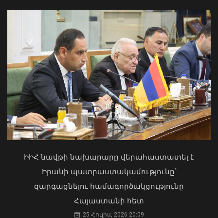
Երևանին և մարզերին վերջին մեկ
տարում որքա՞ն այգի, զբոսայգի,
պուրակ և անտառային տարածք է
վերադարձվել. մանրամասներ է Աննա
Վարդապետյանը
06 Օգոստոս, 2026 10:30
Երևանի Կենտրոնում պետության
սեփականության իրավունքն է
վերականգնվել 51,9 քմ նկուղային
ԻԻՀ նավթի նախարարը վերահաստատել է
տարածքի և հողամասի նկատմամբ
Իրանի պատրաստակամությունը՝
31 Հուլիս, 2026 15:26
զարգացնելու համագործակցությունը
Հայաստանի հետ
25 Հուլիս, 2026 20:09