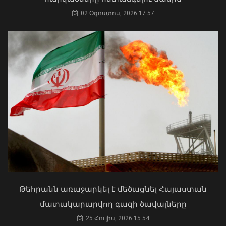
02 Օգոստոս, 2026 17:57
Այս տարի քննություններին
անբավարար ստացած դիմորդների
թիվն էականորեն ավելի մեծ է, սա
ահազանգ է. Փաշինյան
06 Օգոստոս, 2026 10:34
ՀՀ երկաթուղին ազգային
ռազմավարական սեփականություն է
և պետք է կառավարվի ՀՀ
ինքնիշխանության ներքո.
Թեհրանն առաջարկել է մեծացնել Հայաստան
Բաբաջանյան
մատակարարվող գազի ծավալները
31 Հուլիս, 2026 12:08
25 Հուլիս, 2026 15:54