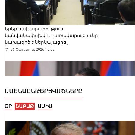
Երեք նախարարություն
կանվանափոխվի․ Կառավարությունը
նախագիծ է ներկայացրել
06 Օգոստոս, 2026 10:03
ԱՄԵՆԱԸՆԹԵՐՑՎԱԾՆԵՐԸ
ՕՐ
ՇԱԲԱԹ
ԱՄԻՍ