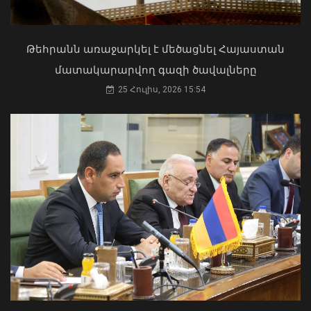
ռազմավարական սեփականություն է
և պետք է կառավարվի ՀՀ
ինքնիշխանության ներքո.
Թեհրանն առաջարկել է մեծացնել Հայաստան
Բաբաջանյան
մատակարարվող գազի ծավալները
31 Հուլիս, 2026 12:08
25 Հուլիս, 2026 15:54
Արմեն Մամաջանյանը նշանակվել է ԱԺ
նախագահի տեղակալի խորհրդական
05 Օգոստոս, 2026 23:31
Երևանի Կենտրոնում պետության
սեփականության իրավունքն է