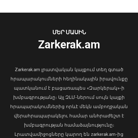
ԱԺ հերթական նիստը՝ ուղիղ
06 Օգոստոս, 2026 10:01
ՄԵՐ ՄԱՍԻՆ
Zarkerak.am
«Պարտվեցինք դաժան հիվանդության
դեմ ծանր պայքարում»․ կյանքից
հեռացել է Արսեն Ասլանյանը
Zarkerak.am լրատվական կայքում տեղ գտած
04 Օգոստոս, 2026 19:12
հրապարակումների հեղինակային իրավունքը
պատկանում է բացառապես «Զարկերակ»-ի
խմբագրությանը։ Այլ ԶԼՄ-ներում սույն կայքի
հրապարակումներից որևէ մեկն ամբողջական
վերահրապարակելու համար անհրաժեշտ է
Կառավարության հերթական նիստը՝
ուղիղ
խմբագրության համաձայնությունը։
06 Օգոստոս, 2026 10:00
Լրատվամիջոցները կարող են zarkerak.am-ից