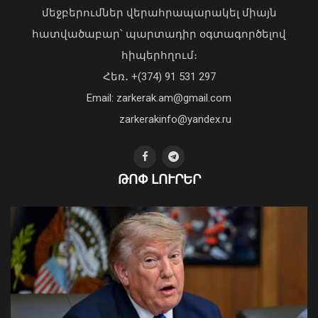
մեջբերումներ վերահրապարակել միայն
հատվածաբար՝ պարտադիր օգտագործելով
հիպերհղում։
Վարչապետ Փաշինյանն այցելել է
Հեռ․ +(374) 91 531 297
«ԷԼԵՎԵՅԹ ԷՅԱՅ» արհեստական
բանականության գործարան
Email: zarkerak.am@gmail.com
01 Օգոստոս, 2026 14:39
zarkerakinfo@yandex.ru
ԹՈՓ ԼՈՒՐԵՐ
Գյումրու համայնքապետարանի
նկատմամբ վստահության անկման և
կառույցի անգործության հերթական
փաստը՝ լուսանկարներով․ ՔՊ
խմբակցություն
05 Օգոստոս, 2026 23:51