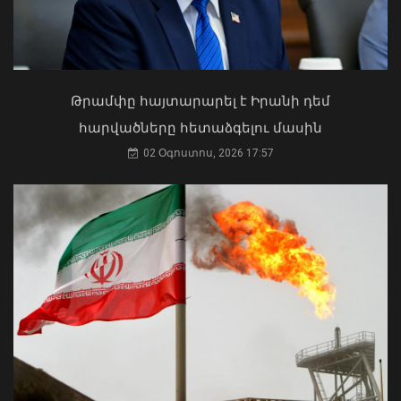
Ի՞նչ ուղերձ էր ոտքի չկանգնելը.
Աղաջանյանը` ընդդիմությանը
02 Օգոստոս, 2026 15:22
Թրամփը հայտարարել է Իրանի դեմ
հարվածները հետաձգելու մասին
02 Օգոստոս, 2026 17:57
Հսկողության արդյունքում
հայտնաբերվել են վարչական
իրավախախտման դեպքեր
05 Օգոստոս, 2026 23:37
ՀՀ երկաթուղին ազգային