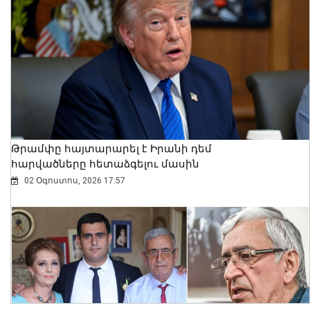
Դատախազության՝ պետշահերի
հայցի շրջանակում ՀՀ-ին
վերադարձված գույքն ամրացվեց
ՏԿԵՆ պետգույքի կառավարման
կոմիտեին
06 Օգոստոս, 2026 10:02
Թրամփը հայտարարել է Իրանի դեմ
հարվածները հետաձգելու մասին
02 Օգոստոս, 2026 17:57