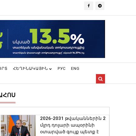
ՈՐՏ
ՀԵՂԻՆԱԿԱՅԻՆ
РУС
ENG
ԱՀՈՍ
2026-2031 թվականներին 2
մլրդ դոլարի ապօրինի
օտարված գույք պետք է