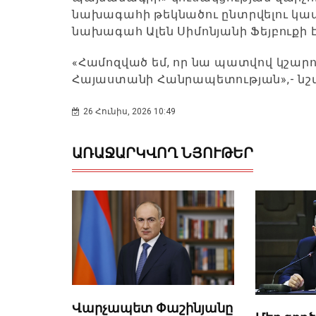
նախագահի թեկնածու ընտրվելու կապ
նախագահ Ալեն Սիմոնյանի Ֆեյբուքի է
«Համոզված եմ, որ նա պատվով կշարո
Հայաստանի Հանրապետության»,- նշվ
26 Հունիս, 2026 10:49
ԱՌԱՋԱՐԿՎՈՂ ՆՅՈՒԹԵՐ
Վարչապետ Փաշինյանը