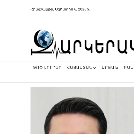
Հինգշաբթի, Օգոստոս 6, 2026թ․
ԹՈՓ ԼՈՒՐԵՐ
ՀԱՅԱՍՏԱՆ
ԱՐՑԱԽ
ԲԱ