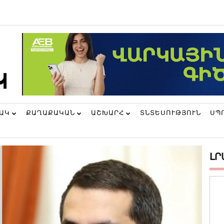
ՆԱԿ
ՔԱՂԱՔԱԿԱՆ
ԱՇԽԱՐՀ
ՏՆՏԵՍՈՒԹՅՈՒՆ
ՍՊ
ԼՐ