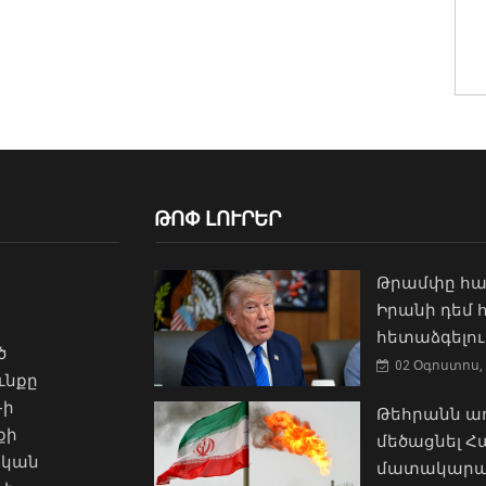
ԹՈՓ ԼՈՒՐԵՐ
Թրամփը հա
Իրանի դեմ
հետաձգելու
ծ
02 Օգոստոս, 
ւնքը
-ի
Թեհրանն առ
քի
մեծացնել 
ական
մատակարա