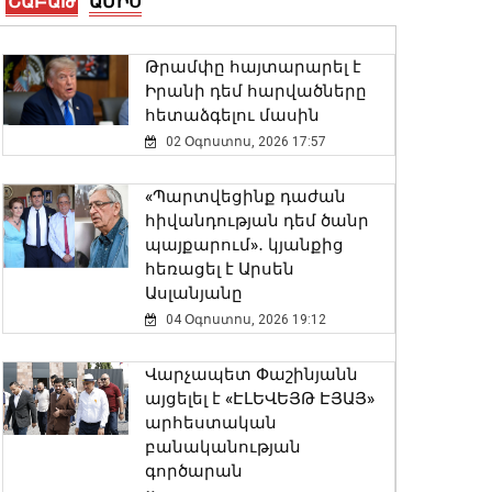
ՇԱԲԱԹ
ԱՄԻՍ
դիմորդների թիվն
էականորեն ավելի մեծ է,
Թրամփը հայտարարել է
սա ահազանգ է. Փաշինյան
Իրանի դեմ հարվածները
06 Օգոստոս, 2026 10:34
հետաձգելու մասին
02 Օգոստոս, 2026 17:57
Երևանին և մարզերին
վերջին մեկ տարում
«Պարտվեցինք դաժան
որքա՞ն այգի, զբոսայգի,
հիվանդության դեմ ծանր
պուրակ և անտառային
պայքարում»․ կյանքից
տարածք է վերադարձվել.
հեռացել է Արսեն
մանրամասներ է Աննա
Ասլանյանը
Վարդապետյանը
04 Օգոստոս, 2026 19:12
06 Օգոստոս, 2026 10:30
Վարչապետ Փաշինյանն
Եթե սահմանվածից երկար
այցելել է «ԷԼԵՎԵՅԹ ԷՅԱՅ»
մնաք Միացյալ
արհեստական
Նահանգներում, դա կարող
բանականության
է հանգեցնել հետագայում
գործարան
ԱՄՆ մուտքի մշտական