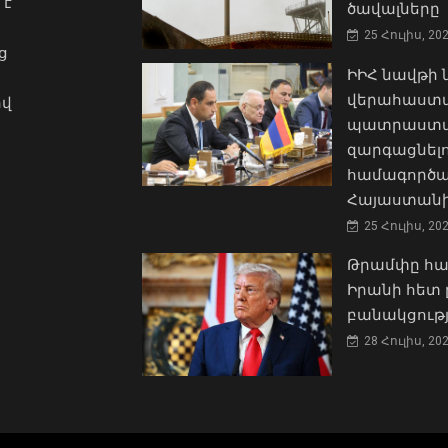
 է
ծավալները
25 Հուլիս, 20
ց
ԻԻՀ նավթի
վերահաստա
ով
պատրաստակ
զարգացնել
համագործա
Հայաստանի
25 Հուլիս, 20
Թրամփը հա
Իրանի հետ 
բանակցությ
28 Հուլիս, 20