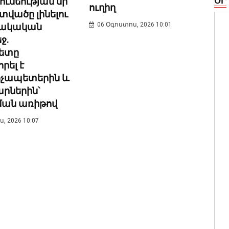
ունեության մի
ՕՐ
ուղիղ
տվածը լինելու
06 Օգոստոս, 2026 10:01
նակական
ջ.
ետը
րել է
չապետերին և
րներին՝
ման առիթով
, 2026 10:07