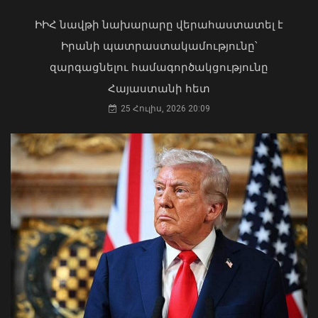
թեկնածությանը
ԻԻՀ նավթի նախարարը վերահաստատել է
03 Օգոստոս, 2026 13:13
Իրանի պատրաստակամությունը՝
զարգացնելու համագործակցությունը
Հայաստանի հետ
25 Հուլիս, 2026 20:09
Շնորհակալություն Ձեր
առաջնորդության համար՝ ԱՄՆ–
Հայաստան հարաբերությունների
խորացման գործում․ Դիլոն
07 Օգոստոս, 2026 11:40
Դուք 5 տարի ինձնից փախած եք ման
եկել. Կոնջորյանը՝ «Հայաստան»
դաշինքի պատգամավորներին