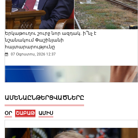
Երկաթուղու շուրջ նոր ազդակ. ի՞նչ է
նշանակում Փաշինյանի
հայտարարությունը
07 Օգոստոս, 2026 12:37
ԱՄԵՆԱԸՆԹԵՐՑՎԱԾՆԵՐԸ
ՕՐ
ՇԱԲԱԹ
ԱՄԻՍ