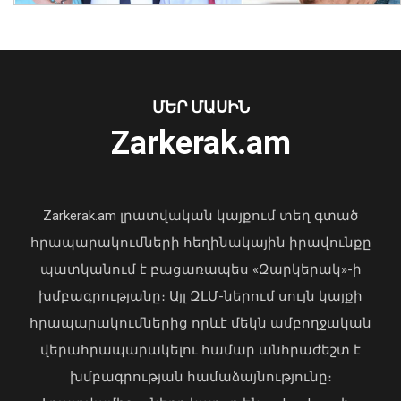
ուղարկել ծանր և առանձնապես ծանր
հանցագործություններով 225
քրեական վարույթ
07 Օգոստոս, 2026 12:21
ՄԵՐ ՄԱՍԻՆ
Zarkerak.am
«Պարտվեցինք դաժան հիվանդության
դեմ ծանր պայքարում»․ կյանքից
հեռացել է Արսեն Ասլանյանը
Zarkerak.am լրատվական կայքում տեղ գտած
04 Օգոստոս, 2026 19:12
հրապարակումների հեղինակային իրավունքը
պատկանում է բացառապես «Զարկերակ»-ի
խմբագրությանը։ Այլ ԶԼՄ-ներում սույն կայքի
հրապարակումներից որևէ մեկն ամբողջական
ՌԴ սահմանափակումները
վերահրապարակելու համար անհրաժեշտ է
Հայաստանում բացասական
խմբագրության համաձայնությունը։
ընկալում են առաջացնում ԵԱՏՄ-ի
նկատմամբ. Փաշինյանը ասել է, թե երբ