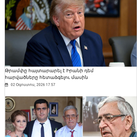
2026-ի առաջին կիսամյակում
ընտանեկան բռնության 204 գործ է
ուղարկվել դատարան. ՔԿ
07 Օգոստոս, 2026 12:27
Թրամփը հայտարարել է Իրանի դեմ
հարվածները հետաձգելու մասին
02 Օգոստոս, 2026 17:57
Երևանի վարչական շրջանների
դատախազությունները դատարան են