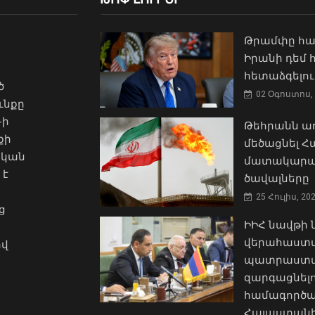
Թրամփը հա
Իրանի դեմ
հետաձգելու
ծ
02 Օգոստոս, 
ւնքը
-ի
Թեհրանն առ
քի
մեծացնել 
ական
մատակարա
 է
ծավալները
25 Հուլիս, 20
ց
ԻԻՀ նավթի
վերահաստա
ով
պատրաստակ
զարգացնել
համագործա
Հայաստանի