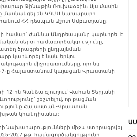
ախարար Թինաթին Ռուխաձեին։ Այս մասին
նը մասնակցել են ԿԳՄՍ նախարարի
տանում ՀՀ դեսպան Աշոտ Սմբատյանը։
րի համար՝ Ժաննա Անդրեասյանը կարևորել է
ամական սերտ համագործակցությունը,
մատեղ ծրագրերի ընդլայնման
րը կարևորել է նաև երկու
ակութային միջոցառումները, որոնց
 5-7-ը Հայաստանում կայացան Վրաստանի
սի 12-ին Գանձա գյուղում Վահան Տերյանի
րությունը՝ շեշտելով, որ բացման
ությունը Հայաստան-Վրաստան
 խթան կհանդիսանա։
ԱՄ
ի նախարարությունների միջև ստորագրվել
025-2027 թթ. համագործակցությունը