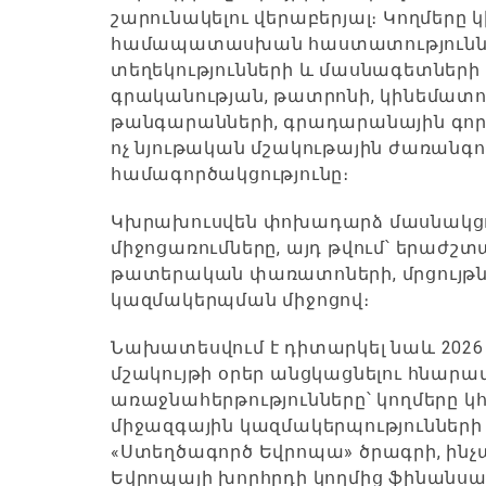
շարունակելու վերաբերյալ։ Կողմերը 
համապատասխան հաստատություններ
տեղեկությունների և մասնագետների
գրականության, թատրոնի, կինեմատո
թանգարանների, գրադարանային գործ
ոչ նյութական մշակութային ժառան
համագործակցությունը։
Կխրախուսվեն փոխադարձ մասնակցո
միջոցառումները, այդ թվում՝ երաժշ
թատերական փառատոների, մրցույթ
կազմակերպման միջոցով։
Նախատեսվում է դիտարկել նաև 202
մշակույթի օրեր անցկացնելու հնարավ
առաջնահերթությունները՝ կողմերը 
միջազգային կազմակերպությունների
«Ստեղծագործ Եվրոպա» ծրագրի, ինչ
Եվրոպայի խորհրդի կողմից ֆինանսավ