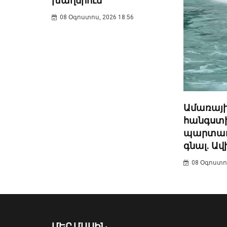
խաղերում
08 Օգոստոս, 2026 18:56
Ամառայի
հանգստ
պարտադի
գնալ. Ավ
08 Օգոստոս
ՄԵՐ ՄԱՍԻՆ