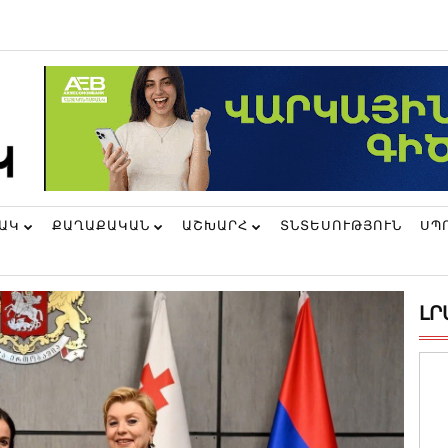
ՆԱԿ
ՔԱՂԱՔԱԿԱՆ
ԱՇԽԱՐՀ
ՏՆՏԵՍՈՒԹՅՈՒՆ
ՍՊ
ԼՐ