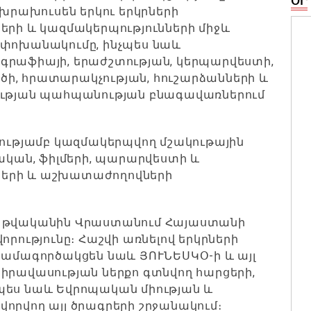
ՕՐ
կխրախուսեն երկու երկրների
ի և կազմակերպությունների միջև
 փոխանակումը, ինչպես նաև
գրաֆիայի, երաժշտության, կերպարվեստի,
ի, հրատարակչության, հուշարձանների և
գության պահպանության բնագավառներում
ւթյամբ կազմակերպվող մշակութային
տական, ֆիլմերի, պարարվեստի և
ների և աշխատաժողովների
6 թվականին Վրաստանում Հայաստանի
որությունը։ Հաշվի առնելով երկրների
կհամագործակցեն նաև ՅՈՒՆԵՍԿՕ-ի և այլ
 իրավասության ներքո գտնվող հարցերի,
պես նաև Եվրոպական միության և
որվող այլ ծրագրերի շրջանակում։