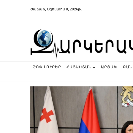
Շաբաթ, Օգոստոս 8, 2026թ․
ԹՈՓ ԼՈՒՐԵՐ
ՀԱՅԱՍՏԱՆ
ԱՐՑԱԽ
ԲԱ