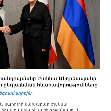
հանդիպմանը Ժաննա Անդրեասյանը
 ընդլայնման հնարավորությունները
եգրամ ալիքին
։
յթի և սպորտի նախարար Ժաննա
շխատանքային այցի շրջանակում