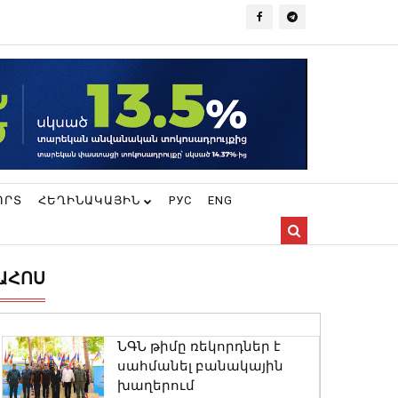
ՈՐՏ
ՀԵՂԻՆԱԿԱՅԻՆ
РУС
ENG
ԱՀՈՍ
ՆԳՆ թիմը ռեկորդներ է
սահմանել բանակային
խաղերում