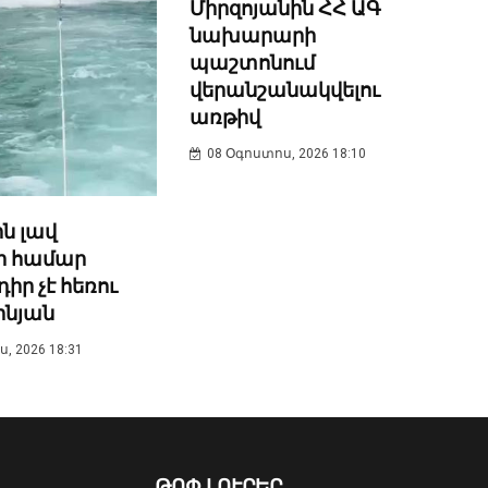
Միրզոյանին ՀՀ ԱԳ
նախարարի
պաշտոնում
վերանշանակվելու
առթիվ
08 Օգոստոս, 2026 18:10
ն լավ
ի համար
ր չէ հեռու
ինյան
, 2026 18:31
ԹՈՓ ԼՈՒՐԵՐ