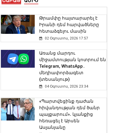
ՇԱԲԱԹ
ԱՄԻՍ
Մենք կենտրոնանալու ենք
Թրամփը հայտարարել է
TRIPP նախագծի վրա, որը
Իրանի դեմ հարվածները
ևս մեկ աստիճանով
հետաձգելու մասին
բարձրացնելու է
Հայաստանի կշիռը
02 Օգոստոս, 2026 17:57
միջազգային ներդրումային
քարտեզում. վարչապետ
Առանց մարդու
08 Օգոստոս, 2026 17:22
միջամտության կոտրում են
Telegram, WhatsApp․
մեդիափորձագետ
Մահացել է Լիոնել Մեսսիի
(տեսանյութ)
հայրը
04 Օգոստոս, 2026 23:34
08 Օգոստոս, 2026 17:01
«Պարտվեցինք դաժան
ԱՄՆ Սենատը Ռուսաստանի
հիվանդության դեմ ծանր
դեմ լայնածավալ
պայքարում»․ կյանքից
պատժամիջոցների
հեռացել է Արսեն
օրինագիծ է ընդունել
Ասլանյանը
08 Օգոստոս, 2026 16:45