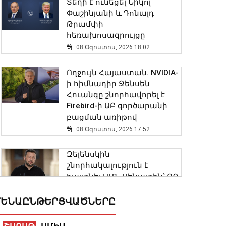
Տեղի է ունեցել Նիկոլ
Փաշինյանի և Դոնալդ
Թրամփի
հեռախոսազրույցը
08 Օգոստոս, 2026 18:02
Ողջույն Հայաստան. NVIDIA-
ի հիմնադիր Ջենսեն
Հուանգը շնորհավորել է
Firebird-ի ԱԲ գործարանի
բացման առիթով
08 Օգոստոս, 2026 17:52
Զելենսկին
շնորհակալություն է
հայտնել ԱՄՆ Սենատին՝ ՌԴ
դեմ պատժամիջոցների
փաթեթին հավանություն
ԵՆԱԸՆԹԵՐՑՎԱԾՆԵՐԸ
տալու համար
08 Օգոստոս, 2026 17:38