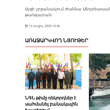
Այցի շրջանակում Ժաննա Անդրեասյան
թանգարան։
12 Հուլիս, 2025 13:36
ԱՌԱՋԱՐԿՎՈՂ ՆՅՈՒԹԵՐ
ՆԳՆ թիմը ռեկորդներ է
սահմանել բանակային