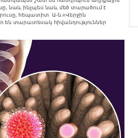
 հատկապես շատ են հանդիպում աղիքային
սը, նաև ինչպես նաև մեծ տարածում է
իրուսը, հեպատիտ Ա-ն.«Վերջին
ո են տարատեսակ հիվանդություններ