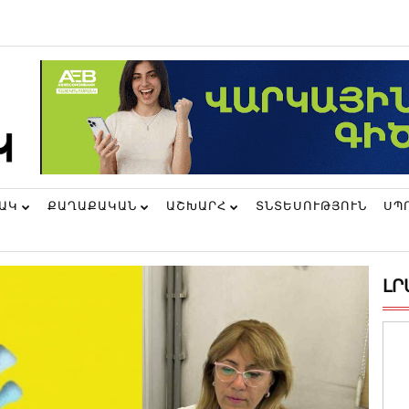
ՆԱԿ
ՔԱՂԱՔԱԿԱՆ
ԱՇԽԱՐՀ
ՏՆՏԵՍՈՒԹՅՈՒՆ
ՍՊ
ԼՐ