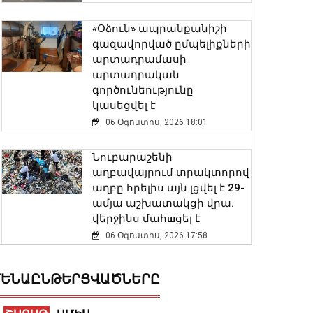
«Օձուն» ապրանքանիշի
գազավորված ըմպելիքների
արտադրամասի
արտադրական
գործունեությունը
կասեցվել է
06 Օգոստոս, 2026 18:01
Նուբարաշենի
աղբավայրում տրակտորով
աղբը հրելիս այն լցվել է 29-
ամյա աշխատակցի վրա.
վերջինս մահшցել է
06 Օգոստոս, 2026 17:58
Ժաննա Անդրեասյանը
ԵՆԱԸՆԹԵՐՑՎԱԾՆԵՐԸ
հանդիպել է ուսուցիչների
հետ՝ քննարկելու