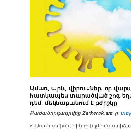
Ամառ, արև, վիրուսներ. որ վար
հատկապես տարածված շոգ եղա
դեմ. մեկնաբանում է բժիշկը
Բաժանորդագրվեք Zarkerak.am-ի
տել
«
Ամռան ամիսներին օդի ջերմաստիճա