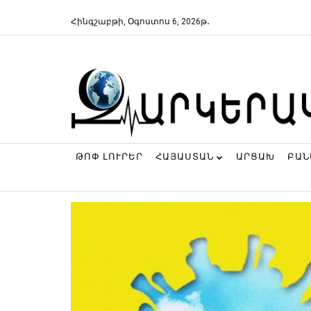
Հինգշաբթի, Օգոստոս 6, 2026թ․
ԹՈՓ ԼՈՒՐԵՐ
ՀԱՅԱՍՏԱՆ
ԱՐՑԱԽ
ԲԱ