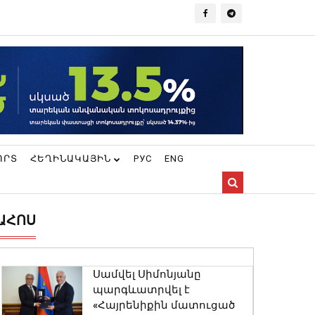
ՈՐՏ
ՀԵՂԻՆԱԿԱՅԻՆ
РУС
ENG
ԱՀՈՍ
Սամվել Սիմոնյանը
պարգևատրվել է
«Հայրենիքին մատուցած