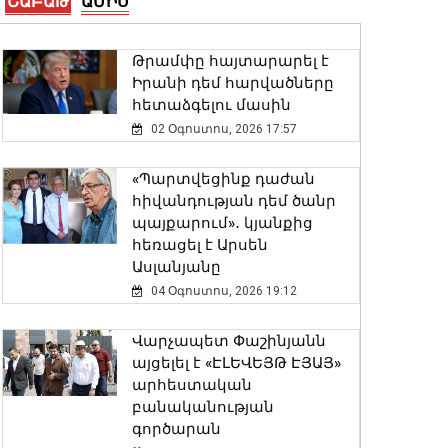
ՇԱԲԱԹ
ԱՄԻՍ
ոլորտային հարցեր
06 Օգոստոս, 2026 17:41
Թրամփը հայտարարել է
Ինչպես վարվել
Իրանի դեմ հարվածները
երկրաշարժի ժամանակ․ ՆԳ
հետաձգելու մասին
նախարարությունն
02 Օգոստոս, 2026 17:57
իրազեկում է
06 Օգոստոս, 2026 17:37
«Պարտվեցինք դաժան
հիվանդության դեմ ծանր
Ընտրական բնույթի
պայքարում»․ կյանքից
հանցագործությունների
հեռացել է Արսեն
դեպքերի առթիվ
Ասլանյանը
նախաձեռնվել է 209
04 Օգոստոս, 2026 19:12
քրեական վարույթ
06 Օգոստոս, 2026 17:31
Վարչապետ Փաշինյանն
այցելել է «ԷԼԵՎԵՅԹ ԷՅԱՅ»
ՆԳՆ-ն մանրամասներ է
արհեստական
հայտնել
բանականության
բենզալցակայանում տեղի
գործարան
ունեցած պայթյունից