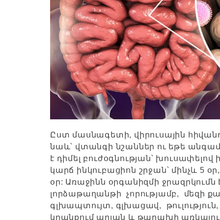
Ըստ մասնագետի, վիրուսային հիվանդ
նաև՝ վտանգի նշաններ ու եթե անգամ
է դիմել բուժօգնության՝ խուսափելով 
կարճ ինկուբացիոն շրջան՝ մինչև 5 օր,
օր: Առաջինն օրգանիզմի ջրազրկումն
լորձաթաղանթի չորությամբ, մեզի քա
գլխապտույտ, գլխացավ, թուլություն,
կղանքում արյան և թարախի առկայութ