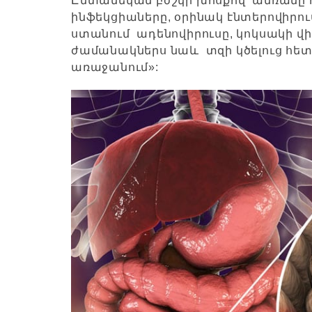
Ընտանեկան բժշկի խոսքով՝ ամռանը
ինֆեկցիաները, օրինակ էնտերովիրու
ստանում ադենովիրուսը, կոկսակի վ
ժամանակներս նաև տզի կծելուց հետ
առաջանում»: