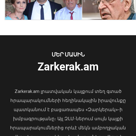
Ծաղկաձորը կընդունի շախմատի
աշխարհի դպրոցական թիմերի
առաջնության եվրոպական փուլը
06 Օգոստոս, 2026 20:58
ՄԵՐ ՄԱՍԻՆ
Zarkerak.am
«Պարտվեցինք դաժան հիվանդության
դեմ ծանր պայքարում»․ կյանքից
հեռացել է Արսեն Ասլանյանը
Zarkerak.am լրատվական կայքում տեղ գտած
04 Օգոստոս, 2026 19:12
հրապարակումների հեղինակային իրավունքը
պատկանում է բացառապես «Զարկերակ»-ի
խմբագրությանը։ Այլ ԶԼՄ-ներում սույն կայքի
հրապարակումներից որևէ մեկն ամբողջական