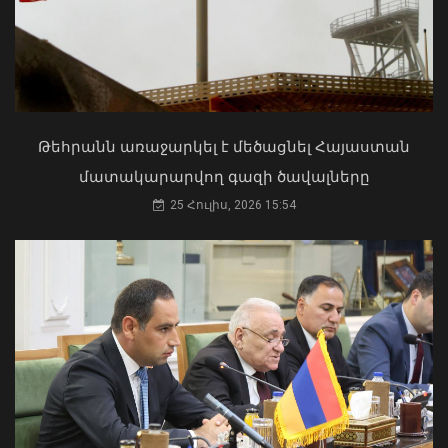
ծառայողներին
06 Օգոստոս, 2026 20:17
ՀՀ երկաթուղին ազգային
ռազմավարական սեփականություն է
և պետք է կառավարվի ՀՀ
ինքնիշխանության ներքո.
Թեհրանն առաջարկել է մեծացնել Հայաստան
Բաբաջանյան
մատակարարվող գազի ծավալները
31 Հուլիս, 2026 12:08
25 Հուլիս, 2026 15:54
Երևանում անցկացվեց
հաշմանդամություն ունեցող անձանց
միջազգային մարզական փառատոնը
06 Օգոստոս, 2026 20:00