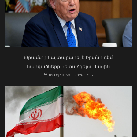
ում Իրաքի գործերի ժամանակավոր
հավատարմատարի հետ
06 Օգոստոս, 2026 20:29
Ի՞նչ ուղերձ էր ոտքի չկանգնելը.
Աղաջանյանը` ընդդիմությանը
02 Օգոստոս, 2026 15:22
Թրամփը հայտարարել է Իրանի դեմ
հարվածները հետաձգելու մասին
02 Օգոստոս, 2026 17:57
Ծովինար Թադևոսյանը պարգևատրել
է ծառայողական
պարտականությունները
բարեխղճորեն կատարած