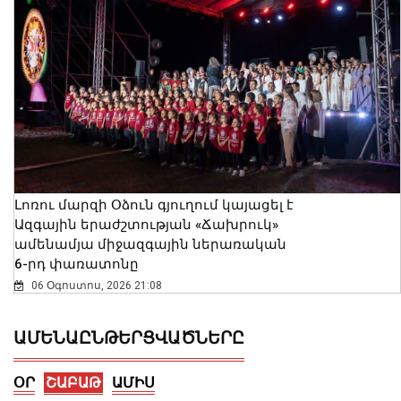
Լոռու մարզի Օձուն գյուղում կայացել է
Ազգային երաժշտության «Ճախրուկ»
ամենամյա միջազգային ներառական
6-րդ փառատոնը
06 Օգոստոս, 2026 21:08
ԱՄԵՆԱԸՆԹԵՐՑՎԱԾՆԵՐԸ
ՕՐ
ՇԱԲԱԹ
ԱՄԻՍ