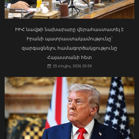
Մկրտության արարողությունից հետո
Արտաշատում 14 մարդ թունավորման
ախտանիշներով դիմել է ԲԿ. ՀՎԿԱԿ
ԻԻՀ նավթի նախարարը վերահաստատել է
02 Օգոստոս, 2026 15:06
Իրանի պատրաստակամությունը՝
զարգացնելու համագործակցությունը
Հայաստանի հետ
25 Հուլիս, 2026 20:09
Քաղաքացիությունը չի կարող լինել
«ներդրման դիմաց արագ ստացվող
ծառայություն». ՆԳ նախարար
06 Օգոստոս, 2026 19:43
Երևանի Կենտրոնում պետության
սեփականության իրավունքն է