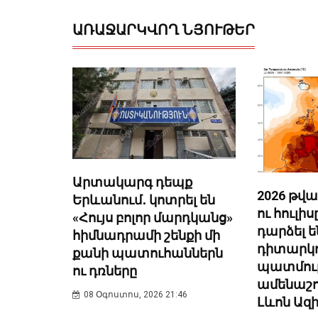
ԱՌԱՋԱՐԿՎՈՂ ՆՅՈՒԹԵՐ
Արտակարգ դեպք
2026 թվա
Երևանում․ կոտրել են
ու հուլի
«Հույս բոլոր մարդկանց»
դարձել ե
հիմնադրամի շենքի մի
դիտարկո
քանի պատուհաններն
պատմու
ու դռները
ամենաշո
08 Օգոստոս, 2026 21:46
Լևոն Ազ