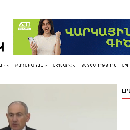
ՆԱԿ
ՔԱՂԱՔԱԿԱՆ
ԱՇԽԱՐՀ
ՏՆՏԵՍՈՒԹՅՈՒՆ
ՍՊ
ԼՐ