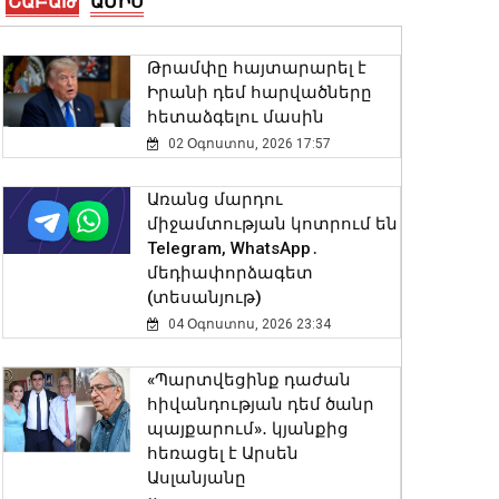
ՇԱԲԱԹ
ԱՄԻՍ
բանակային խաղերի
մրցանակակիրներին.
Փաշինյանը տեսանյութ է
Թրամփը հայտարարել է
հրապարակել
Իրանի դեմ հարվածները
08 Օգոստոս, 2026 20:08
հետաձգելու մասին
02 Օգոստոս, 2026 17:57
Անգլիայի բոլոր ջրային
ավազաններն աղտոտված
Առանց մարդու
են թnւնավոր քիմիական
միջամտության կոտրում են
նյութերով. Լևոն Ազիզյան
Telegram, WhatsApp․
08 Օգոստոս, 2026 19:56
մեդիափորձագետ
(տեսանյութ)
Հրդեհի ահազանգ Սայաթ-
04 Օգոստոս, 2026 23:34
Նովա պողոտայում. շենքից
տարհանվել է 5 բնակիչ
«Պարտվեցինք դաժան
08 Օգոստոս, 2026 19:34
հիվանդության դեմ ծանր
պայքարում»․ կյանքից
հեռացել է Արսեն
ՆԳՆ թիմը ռեկորդներ է
Ասլանյանը
սահմանել բանակային