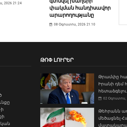
գտնվել խաղերի
, 2026 21:24
փակման հանդիսավոր
արարողությանը
08 Օգոստոս, 2026 21:10
ԹՈՓ ԼՈՒՐԵՐ
Թրամփը հա
Իրանի դեմ
հետաձգելու
ծ
02 Օգոստոս, 
ւնքը
-ի
Թեհրանն առ
քի
մեծացնել 
ական
մատակարա