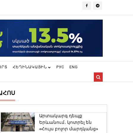
ՈՐՏ
ՀԵՂԻՆԱԿԱՅԻՆ
РУС
ENG
ԱՀՈՍ
Արտակարգ դեպք
Երևանում․ կոտրել են
«Հույս բոլոր մարդկանց»