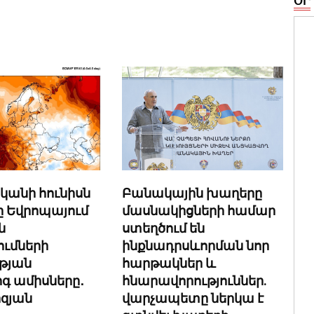
ՕՐ
Բանակային խաղերը
կանի հունիսն
մասնակիցների համար
սը Եվրոպայում
ստեղծում են
ն
ինքնադրսևորման նոր
ւմների
հարթակներ և
թյան
հնարավորություններ.
գ ամիսները․
վարչապետը ներկա է
իզյան