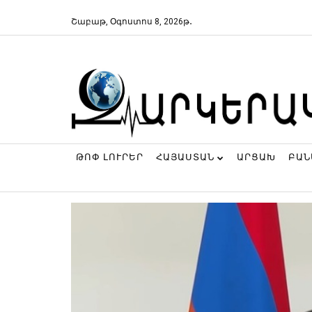
Շաբաթ, Օգոստոս 8, 2026թ․
ԹՈՓ ԼՈՒՐԵՐ
ՀԱՅԱՍՏԱՆ
ԱՐՑԱԽ
ԲԱ