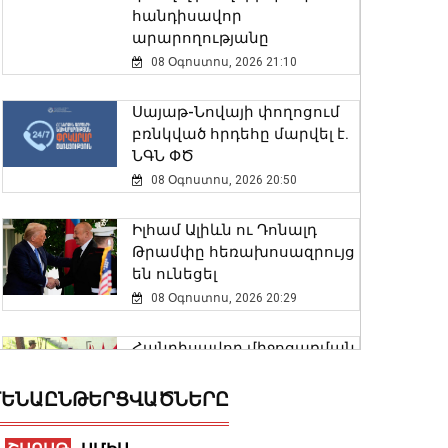
հանդիսավոր
արարողությանը
08 Օգոստոս, 2026 21:10
Սայաթ-Նովայի փողոցում
բռնկված հրդեհը մարվել է.
ՆԳՆ ՓԾ
08 Օգոստոս, 2026 20:50
Իլհամ Ալիևն ու Դոնալդ
Թրամփը հեռախոսազրույց
են ունեցել
08 Օգոստոս, 2026 20:29
Հանդիսավոր միջոցառման
ընթացքում պարգևները
հանձնվեցին ուժային
ԵՆԱԸՆԹԵՐՑՎԱԾՆԵՐԸ
կառույցների
մասնակցությամբ