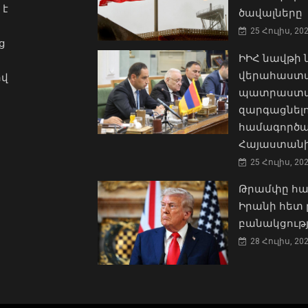
 է
ծավալները
25 Հուլիս, 20
ց
ԻԻՀ նավթի
վերահաստա
ով
պատրաստակ
զարգացնել
համագործա
Հայաստանի
25 Հուլիս, 20
Թրամփը հա
Իրանի հետ 
բանակցությ
28 Հուլիս, 20