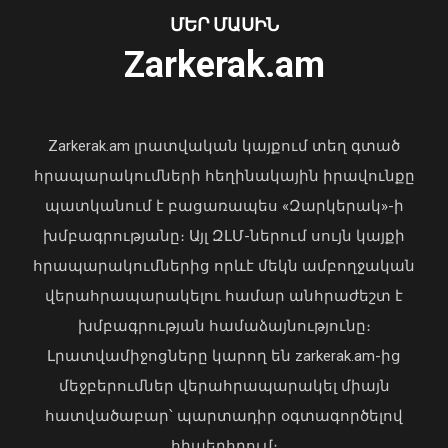
ՄԵՐ ՄԱՍԻՆ
Ուկրաինայի Գերագույն Ռադայի
Zarkerak.am
նախագահը շնորհավորել է ՀՀ ԱԺ
նախագահին
04 Օգոստոս, 2026 17:41
Zarkerak.am լրատվական կայքում տեղ գտած
հրապարակումների հեղինակային իրավունքը
պատկանում է բացառապես «Զարկերակ»-ի
խմբագրությանը։ Այլ ԶԼՄ-ներում սույն կայքի
հրապարակումներից որևէ մեկն ամբողջական
վերահրապարակելու համար անհրաժեշտ է
Դաշտավան գյուղում ծեծկռտուքի
խմբագրության համաձայնությունը։
մասնակիցները քարեր ու մահակներ
են կիրառել․ ՆԳՆ պարզաբանումը
Լրատվամիջոցները կարող են zarkerak.am-ից
09 Օգոստոս, 2026 13:36
մեջբերումներ վերահրապարակել միայն
հատվածաբար՝ պարտադիր օգտագործելով
հիպերհղում։