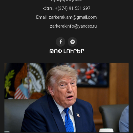
«Պարտվեցինք դաժան հիվանդության
Հեռ․ +(374) 91 531 297
դեմ ծանր պայքարում»․ կյանքից
Email: zarkerak.am@gmail.com
հեռացել է Արսեն Ասլանյանը
04 Օգոստոս, 2026 19:12
zarkerakinfo@yandex.ru
ԹՈՓ ԼՈՒՐԵՐ
Հայաստանն ու Ադրբեջանը շարժվում
են դեպի մշտական խաղաղության
համաձայնագիր. Թուրքիայի ԱԳ
նախարար
09 Օգոստոս, 2026 12:46