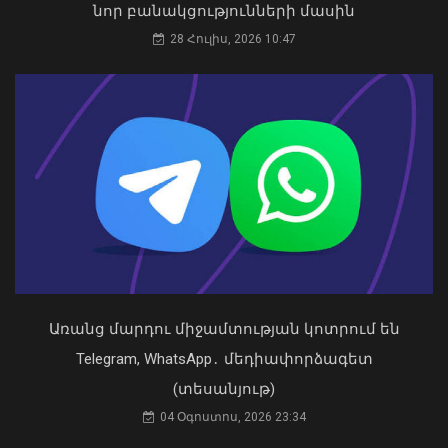
նոր բանակցությունների մասին
քվեարկելու ԱԺ նախագահի
պաշտոնում Ռուբեն Ռուբինյանի
28 Հուլիս, 2026 10:47
թեկնածությանը
03 Օգոստոս, 2026 13:13
Ավելացել են շինարարության ոլորտից
պետբյուջե վճարված հարկային
եկամուտները. Քաղաքաշինության
կոմիտեի նախագահի ուղերձը
09 Օգոստոս, 2026 12:20
Առանց մարդու միջամտության կոտրում են
Telegram, WhatsApp․ մեդիափորձագետ
(տեսանյութ)
04 Օգոստոս, 2026 23:34
Դուք 5 տարի ինձնից փախած եք ման