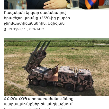
Բավական երկար ժամանակով
հրաժեշտ կտանք +35°C-ից բարձր
ջերմաստիճաններին. Ազիզյան
09 Օգոստոս, 2026 14:32
ՀՀ ԶՈւ ՀՕՊ ստորաբաժանումները
պարապմունքներ են անցկացնում