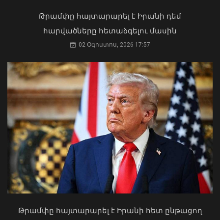
Կաթողիկոսը պետք է օրենքի առաջ
կանգնի, եթե հանցանք է գործել, կամ
Թրամփը հայտարարել է Իրանի դեմ
արտաքին ազդեցության գործակալ
հարվածները հետաձգելու մասին
դարձել. աստվածաբան
02 Օգոստոս, 2026 17:57
07 Օգոստոս, 2026 17:03
Հարավային Կովկասն այսօր ավելի
անվտանգ, բարեկեցիկ և կայուն է.
ԱՄՆ նախագահի հատուկ բանագնաց
09 Օգոստոս, 2026 12:24
Թրամփը հայտարարել է Իրանի հետ ընթացող
«Ուժեղ Հայաստան»-ը դեմ է