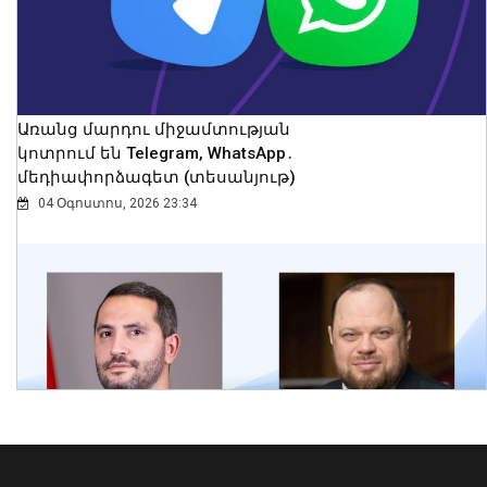
Առանց մարդու միջամտության
կոտրում են Telegram, WhatsApp․
մեդիափորձագետ (տեսանյութ)
04 Օգոստոս, 2026 23:34
ՀՀ-ի և Ղազախստանի
փոխվարչապետները քննարկել են
երկու երկրների
համագործակցության հեռանկարները
թվայնացման և արհեստական
բանականության ուղղություններով
09 Օգոստոս, 2026 13:43