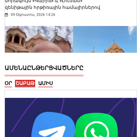
նորագույն «Կարիճ» և «Լուսան»
զենիթային հրթիռային համալիրներով
09 Օգոստոս, 2026 14:26
ԱՄԵՆԱԸՆԹԵՐՑՎԱԾՆԵՐԸ
ՕՐ
ՇԱԲԱԹ
ԱՄԻՍ
Սուրբ Աննա եկեղեցում մասնակցել եմ
սուրբ և անմահ պատարագի․
Փաշինյան
09 Օգոստոս, 2026 14:13