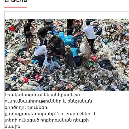
ԼՐԱՀՈՍ
Իրականացվում են անհրաժեշտ
ուսումնասիրություններ և քննչական
գործողություններ.
քաղաքապետարանը՝ Նուբարաշենում
տեղի ունեցած ողբերգական դեպքի
մասին