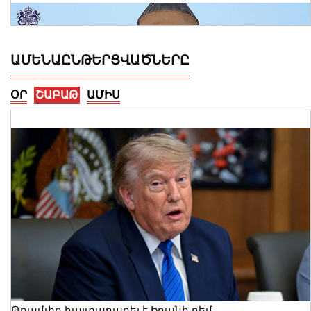
ԱՄԵՆԱԸՆԹԵՐՑՎԱԾՆԵՐԸ
ՕՐ
ՇԱԲԱԹ
ԱՄԻՍ
Ալեքսանդրա Քոուլը շարունակում է
բացահայտել Հայաստանը․ Մեծ
Բրիտանիայի դեսպանը հայերեն է
խոսում․ տեսանյութ
06 Օգոստոս, 2026 23:30
Թրամփը հայտարարել է Իրանի դեմ