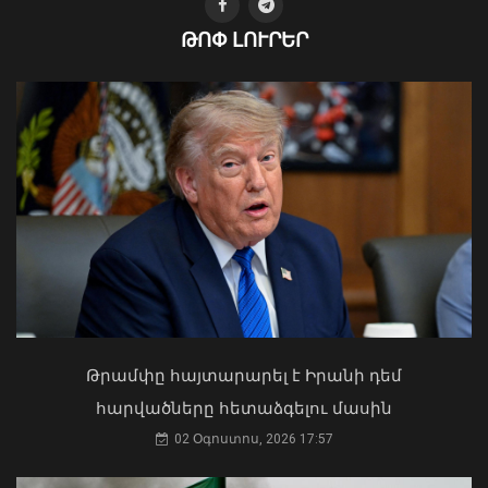
ԹՈՓ ԼՈՒՐԵՐ
Խոշոր հրդեհ է բռնկվել Երևանի
Սիլիկյան թաղամասի
Ի՞նչ ուղերձ էր ոտքի չկանգնելը.
հարևանությամբ գտնվող
Աղաջանյանը` ընդդիմությանը
աղբավայրում
02 Օգոստոս, 2026 15:22
Թրամփը հայտարարել է Իրանի դեմ
06 Օգոստոս, 2026 22:33
հարվածները հետաձգելու մասին
02 Օգոստոս, 2026 17:57