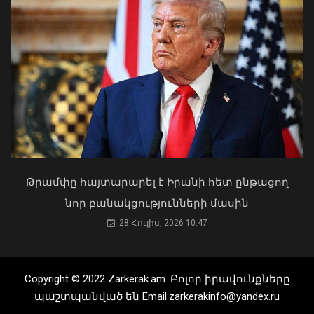
«Ուժեղ Հայաստան»-ը դեմ է
քվեարկելու ԱԺ նախագահի
պաշտոնում Ռուբեն Ռուբինյանի
թեկնածությանը
ԱԳ փոխնախարարը Նայրոբիում
03 Օգոստոս, 2026 13:13
ներկայացրել է COP17-ի
կազմակերպման Հայաստանի
Թրամփը հայտարարել է Իրանի հետ ընթացող
առաջնահերթությունները
նոր բանակցությունների մասին
06 Օգոստոս, 2026 21:44
28 Հուլիս, 2026 10:47
Copyright © 2022 Zarkerak.am. Բոլոր իրավունքները
պաշտպանված են Email:zarkerakinfo@yandex.ru