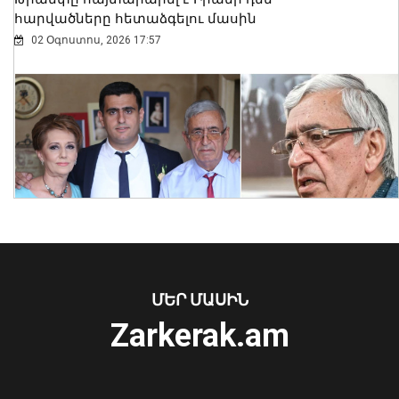
հարվածները հետաձգելու մասին
02 Օգոստոս, 2026 17:57
Նուբարաշենում աղբակույտից դուրս
բերված քաղաքացին հիվանդանոցում
մահացել է․ ՆԳՆ
ՄԵՐ ՄԱՍԻՆ
06 Օգոստոս, 2026 23:14
Zarkerak.am
«Պարտվեցինք դաժան հիվանդության
դեմ ծանր պայքարում»․ կյանքից
հեռացել է Արսեն Ասլանյանը