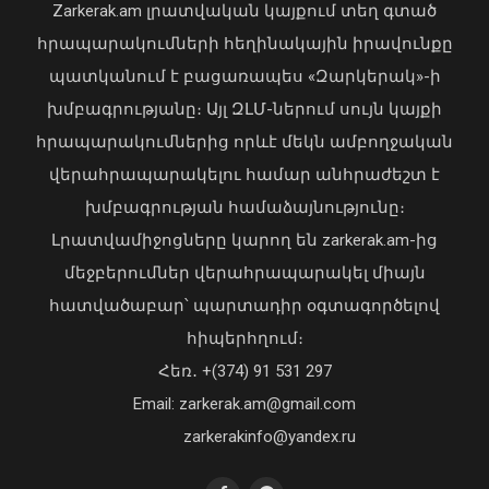
Zarkerak.am լրատվական կայքում տեղ գտած
04 Օգոստոս, 2026 19:12
հրապարակումների հեղինակային իրավունքը
պատկանում է բացառապես «Զարկերակ»-ի
խմբագրությանը։ Այլ ԶԼՄ-ներում սույն կայքի
հրապարակումներից որևէ մեկն ամբողջական
վերահրապարակելու համար անհրաժեշտ է
խմբագրության համաձայնությունը։
Լրատվամիջոցները կարող են zarkerak.am-ից
Վահագն Խաչատուրյանն ընդունել է
մեջբերումներ վերահրապարակել միայն
Picsart ընկերության հիմնադիր և
հատվածաբար՝ պարտադիր օգտագործելով
գործադիր տնօրեն Հովհաննես
հիպերհղում։
Ավոյանին
Վարչապետ Փաշինյանն այցելել է
Հեռ․ +(374) 91 531 297
06 Օգոստոս, 2026 22:51
«ԷԼԵՎԵՅԹ ԷՅԱՅ» արհեստական
բանականության գործարան
Email: zarkerak.am@gmail.com
01 Օգոստոս, 2026 14:39
zarkerakinfo@yandex.ru