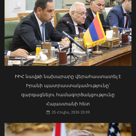
Քաղաքացիները, Սևանի
ջրափրկարարներն ու Ճամբարակի
շտապօգնության բժիշկները Սևանա
լճի լողափերից մեկում փրկել են 27-
ամյա տղայի կյանքը
Փոփոխություններ են կատարվել
02 Օգոստոս, 2026 18:26
Երևանի ավտոբուսային
երթուղիներում
ԻԻՀ նավթի նախարարը վերահաստատել է
06 Օգոստոս, 2026 21:47
Իրանի պատրաստակամությունը՝
զարգացնելու համագործակցությունը
Հայաստանի հետ
25 Հուլիս, 2026 20:09