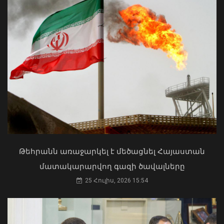
Մկրտության արարողությունից հետո
Արտաշատում 14 մարդ թունավորման
ախտանիշներով դիմել է ԲԿ. ՀՎԿԱԿ
Վթար Լոռու մարզում․ փրկարարները
02 Օգոստոս, 2026 15:06
վարորդին դուրս են բերել
արգելափակումից
Թեհրանն առաջարկել է մեծացնել Հայաստան
06 Օգոստոս, 2026 22:09
մատակարարվող գազի ծավալները
25 Հուլիս, 2026 15:54