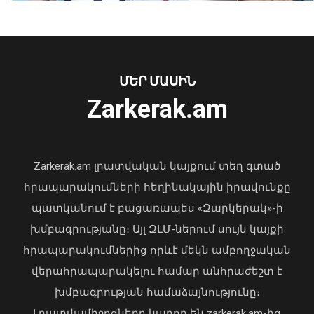
«Wildberries»-ի պահեստի վրա
07 Օգոստոս, 2026 10:46
ՄԵՐ ՄԱՍԻՆ
Zarkerak.am
«Պարտվեցինք դաժան հիվանդության
դեմ ծանր պայքարում»․ կյանքից
հեռացել է Արսեն Ասլանյանը
Zarkerak.am լրատվական կայքում տեղ գտած
04 Օգոստոս, 2026 19:12
հրապարակումների հեղինակային իրավունքը
պատկանում է բացառապես «Զարկերակ»-ի
խմբագրությանը։ Այլ ԶԼՄ-ներում սույն կայքի
Չենք կարող հանրաքվե անել հարցի
հրապարակումներից որևէ մեկն ամբողջական
շուրջ, որը գոյություն չունի․
անհարգալից կլինի մեր ժողովրդի
վերահրապարակելու համար անհրաժեշտ է
նկատմամբ. վարչապետ
խմբագրության համաձայնությունը։
07 Օգոստոս, 2026 10:37
Լրատվամիջոցները կարող են zarkerak.am-ից