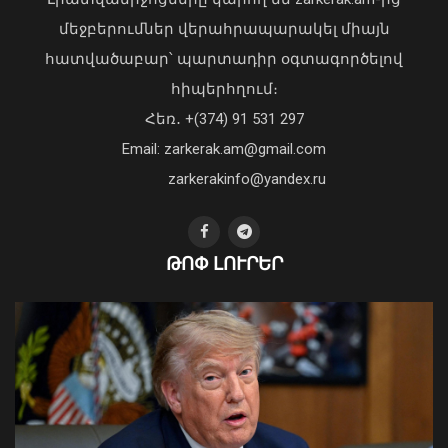
մեջբերումներ վերահրապարակել միայն
հատվածաբար՝ պարտադիր օգտագործելով
հիպերհղում։
Վարչապետ Փաշինյանն այցելել է
Հեռ․ +(374) 91 531 297
«ԷԼԵՎԵՅԹ ԷՅԱՅ» արհեստական
բանականության գործարան
Email: zarkerak.am@gmail.com
01 Օգոստոս, 2026 14:39
zarkerakinfo@yandex.ru
ԹՈՓ ԼՈՒՐԵՐ
Վայոց ձորի մարզում հրազենի
գործադրմամբ հանցագործություններ
չեն գրանցվել. ՆԳ նախարարն
ամփոփել է 2026-ի առաջին
կիսամյակի աշխատանքը
07 Օգոստոս, 2026 10:35