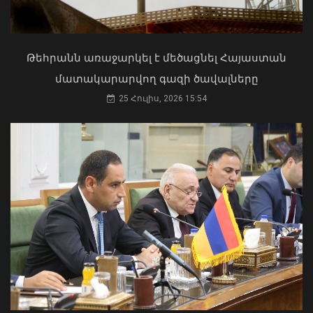
ախտանիշներով դիմել է ԲԿ. ՀՎԿԱԿ
02 Օգոստոս, 2026 15:06
Թեհրանն առաջարկել է մեծացնել Հայաստան
մատակարարվող գազի ծավալները
25 Հուլիս, 2026 15:54
ՀՀ ԱԺ իններորդ գումարման առաջին
նստաշրջանը. ուղիղ
07 Օգոստոս, 2026 10:21
«Ուժեղ Հայաստան»-ը դեմ է
քվեարկելու ԱԺ նախագահի
պաշտոնում Ռուբեն Ռուբինյանի