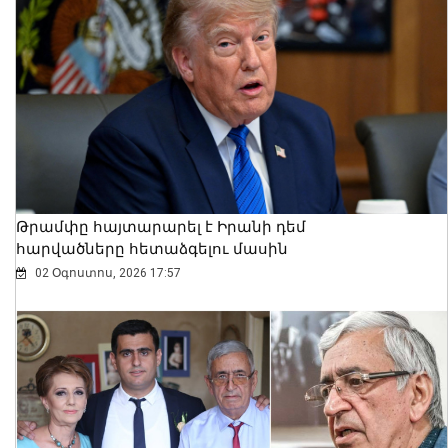
ՊԵԿ-ը խոշոր առևտրի կենտրոնում
բացահայտել է 1,3 մլրդ դրամի
թաքցված հարկման օբյեկտ
07 Օգոստոս, 2026 10:47
Թրամփը հայտարարել է Իրանի դեմ
հարվածները հետաձգելու մասին
02 Օգոստոս, 2026 17:57
Ուկրաինական ԱԹՍ–ները հարձակվել
են Եկատերինբուրգում գործող