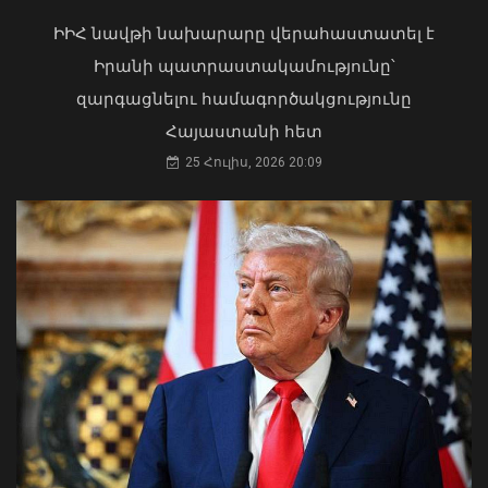
թեկնածությանը
ԻԻՀ նավթի նախարարը վերահաստատել է
03 Օգոստոս, 2026 13:13
Իրանի պատրաստակամությունը՝
զարգացնելու համագործակցությունը
Հայաստանի հետ
Հանցավոր խումբը 9 դրվագ
25 Հուլիս, 2026 20:09
գործողությամբ զինվորական
հաշմանդամություն ունեցող
անձանցից հափշտակել է 13.8 մլն
դրամ
07 Օգոստոս, 2026 10:10
Դուք 5 տարի ինձնից փախած եք ման
եկել. Կոնջորյանը՝ «Հայաստան»
դաշինքի պատգամավորներին
04 Օգոստոս, 2026 15:53