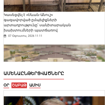
Կասեցվել է «Սևան-Անուշ»
գազավորված ըմպելիքների
արտադրությունը՝ սանիտարական
խախտումների պատճառով
07 Օգոստոս, 2026 11:11
ԱՄԵՆԱԸՆԹԵՐՑՎԱԾՆԵՐԸ
ՕՐ
ՇԱԲԱԹ
ԱՄԻՍ