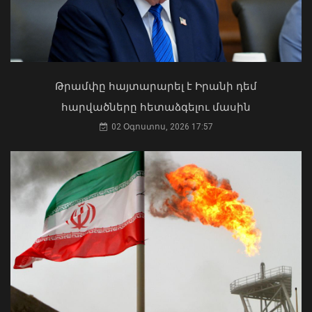
Ի՞նչ ուղերձ էր ոտքի չկանգնելը.
Աղաջանյանը` ընդդիմությանը
02 Օգոստոս, 2026 15:22
Թրամփը հայտարարել է Իրանի դեմ
հարվածները հետաձգելու մասին
02 Օգոստոս, 2026 17:57
Որքան է էլեկտրական շարժիչով
տրանսպորտային միջոցների
մաքսատուրքի արտոնության
քվոտայի մնացորդը օգոստոսի 6-ի
դրությամբ
07 Օգոստոս, 2026 10:33
Մկրտության արարողությունից հետո
Արտաշատում 14 մարդ թունավորման