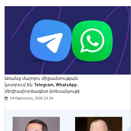
Կոտայքի մարզում Toyota-ն շրջվել է
երթևեկելի գոտում․ տուժել են կինը և
երկու անչափահաս երեխաները
09 Օգոստոս, 2026 23:02
Առանց մարդու միջամտության
կոտրում են Telegram, WhatsApp․
մեդիափորձագետ (տեսանյութ)
04 Օգոստոս, 2026 23:34