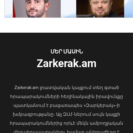
Երաշտի պատճառով Գերմանիայի
գետերում ջրի մակերես են դուրս եկել
XVIII դարի երաշտային տարիների
նշումներով «քաղցի քարերը»
09 Օգոստոս, 2026 22:32
ՄԵՐ ՄԱՍԻՆ
Ուկրաինայի Գերագույն Ռադայի
Zarkerak.am
նախագահը շնորհավորել է ՀՀ ԱԺ
նախագահին
04 Օգոստոս, 2026 17:41
Zarkerak.am լրատվական կայքում տեղ գտած
հրապարակումների հեղինակային իրավունքը
պատկանում է բացառապես «Զարկերակ»-ի
խմբագրությանը։ Այլ ԶԼՄ-ներում սույն կայքի
հրապարակումներից որևէ մեկն ամբողջական
վերահրապարակելու համար անհրաժեշտ է