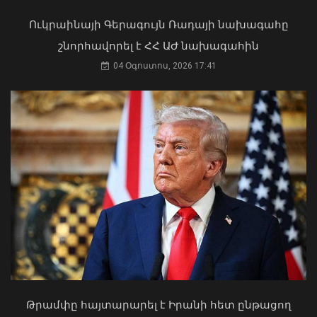
Ուկրաինայի Գերագույն Ռադայի նախագահը
շնորհավորել է ՀՀ ԱԺ նախագահին
Դուք 5 տարի ինձնից փախած եք ման
եկել. Կոնջորյանը՝ «Հայաստան»
Իրանի գերագույն և հոգևոր
04 Օգոստոս, 2026 17:41
դաշինքի պատգամավորներին
առաջնորդն ու երկրի նախագահը
հանդիպել են
04 Օգոստոս, 2026 15:53
09 Օգոստոս, 2026 20:21
Թրամփը հայտարարել է Իրանի հետ ընթացող