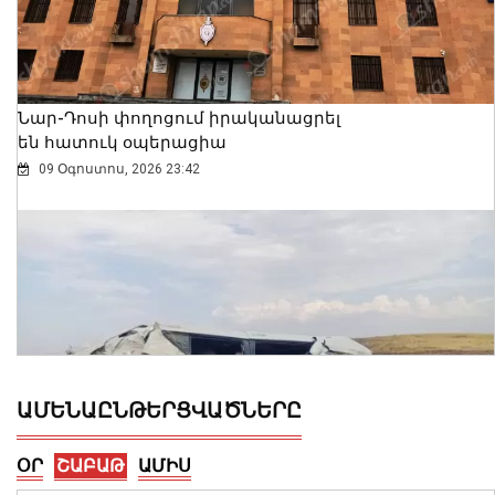
Նար-Դոսի փողոցում իրականացրել
են հատուկ օպերացիա
09 Օգոստոս, 2026 23:42
ԱՄԵՆԱԸՆԹԵՐՑՎԱԾՆԵՐԸ
ՕՐ
ՇԱԲԱԹ
ԱՄԻՍ