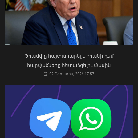
Ապօրինի ներգաղթյալների պահման
հարց Հայաստանի հետ չի քննարկվել.
ԱԳՆ խոսնակ
04 Օգոստոս, 2026 14:49
Թրամփը հայտարարել է Իրանի դեմ
հարվածները հետաձգելու մասին
Թուրքիայում երկրաշարժ է տեղի
02 Օգոստոս, 2026 17:57
ունեցել
09 Օգոստոս, 2026 21:08