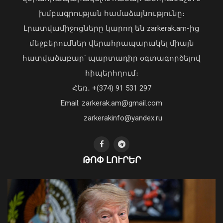
Ավտովթար՝ Երևանում․ 4
խմբագրության համաձայնությունը։
տուժածներից 3-ը անչափահասներ են
Լրատվամիջոցները կարող են zarkerak.am-ից
09 Օգոստոս, 2026 21:53
մեջբերումներ վերահրապարակել միայն
հատվածաբար՝ պարտադիր օգտագործելով
հիպերհղում։
«Պարտվեցինք դաժան հիվանդության
Հեռ․ +(374) 91 531 297
դեմ ծանր պայքարում»․ կյանքից
Email: zarkerak.am@gmail.com
հեռացել է Արսեն Ասլանյանը
04 Օգոստոս, 2026 19:12
zarkerakinfo@yandex.ru
ԹՈՓ ԼՈՒՐԵՐ
Ֆլիկը՝ «Բարսելոնա»-ի նորամուտի
խաղերի, Արաուխոյի հեռանալու և
Ռաֆինյայի դերի մասին
09 Օգոստոս, 2026 21:25