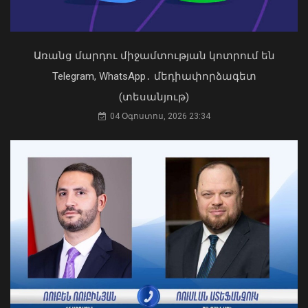
Առանց մարդու միջամտության կոտրում են
Կաթողիկոսը պետք է օրենքի առաջ
կանգնի, եթե հանցանք է գործել, կամ
Telegram, WhatsApp․ մեդիափորձագետ
արտաքին ազդեցության գործակալ
(տեսանյութ)
դարձել. աստվածաբան
Պատկերված անձը որոնվում է
04 Օգոստոս, 2026 23:34
07 Օգոստոս, 2026 17:03
նախաձեռնված քրեական վարույթի
շրջանակներում
09 Օգոստոս, 2026 20:48