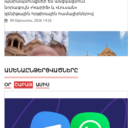
պարապմունքներ են անցկացնում
նորագույն «Կարիճ» և «Լուսան»
զենիթային հրթիռային համալիրներով
09 Օգոստոս, 2026 14:26
ԱՄԵՆԱԸՆԹԵՐՑՎԱԾՆԵՐԸ
ՕՐ
ՇԱԲԱԹ
ԱՄԻՍ
Սուրբ Աննա եկեղեցում մասնակցել եմ
սուրբ և անմահ պատարագի․
Փաշինյան