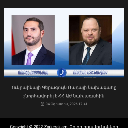
Դուք 5 տարի ինձնից փախած եք ման
եկել. Կոնջորյանը՝ «Հայաստան»
դաշինքի պատգամավորներին
04 Օգոստոս, 2026 15:53
Սևանա լճի լողափերից մեկում
քաղաքացիները հեծանիվ-նավակով
հեռացել են ափից և չեն կարողացել
վերադառնալ․ օգնության են հասել
փրկարարները
09 Օգոստոս, 2026 12:14
Ուկրաինայի Գերագույն Ռադայի նախագահը
շնորհավորել է ՀՀ ԱԺ նախագահին
04 Օգոստոս, 2026 17:41
Ֆիզիկական, հոգեբանական և
ցանկացած տիպի բռնություն ինձ
Copyright © 2022 Zarkerak.am. Բոլոր իրավունքները