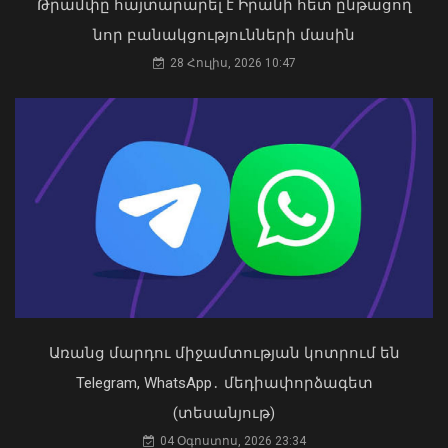
Թրամփը հայտարարել է Իրանի հետ ընթացող
«Ուժեղ Հայաստան»-ը դեմ է
նոր բանակցությունների մասին
քվեարկելու ԱԺ նախագահի
պաշտոնում Ռուբեն Ռուբինյանի
28 Հուլիս, 2026 10:47
թեկնածությանը
03 Օգոստոս, 2026 13:13
Ավելացել են շինարարության ոլորտից
պետբյուջե վճարված հարկային
եկամուտները. Քաղաքաշինության
կոմիտեի նախագահի ուղերձը
09 Օգոստոս, 2026 12:20
Առանց մարդու միջամտության կոտրում են
Telegram, WhatsApp․ մեդիափորձագետ
(տեսանյութ)
04 Օգոստոս, 2026 23:34