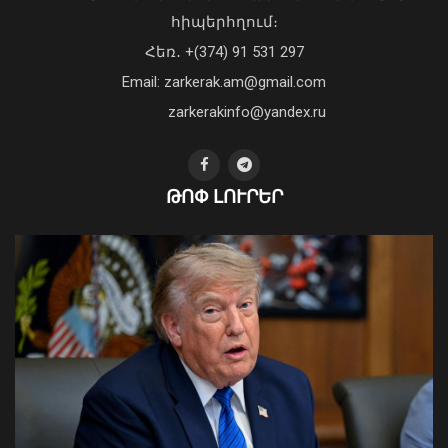
հիպերհղում։
«Պարտվեցինք դաժան հիվանդության
Հեռ․ +(374) 91 531 297
դեմ ծանր պայքարում»․ կյանքից
Email: zarkerak.am@gmail.com
հեռացել է Արսեն Ասլանյանը
04 Օգոստոս, 2026 19:12
zarkerakinfo@yandex.ru
ԹՈՓ ԼՈՒՐԵՐ
Հայաստանն ու Ադրբեջանը շարժվում
են դեպի մշտական խաղաղության
համաձայնագիր. Թուրքիայի ԱԳ
նախարար
09 Օգոստոս, 2026 12:46