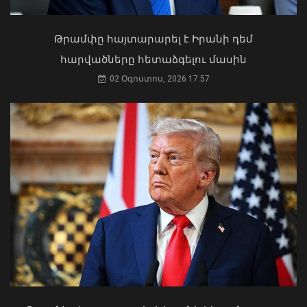
Կաթողիկոսը պետք է օրենքի առաջ
կանգնի, եթե հանցանք է գործել, կամ
Թրամփը հայտարարել է Իրանի դեմ
արտաքին ազդեցության գործակալ
հարվածները հետաձգելու մասին
դարձել. աստվածաբան
02 Օգոստոս, 2026 17:57
07 Օգոստոս, 2026 17:03
Հարավային Կովկասն այսօր ավելի
անվտանգ, բարեկեցիկ և կայուն է.
ԱՄՆ նախագահի հատուկ բանագնաց
09 Օգոստոս, 2026 12:24