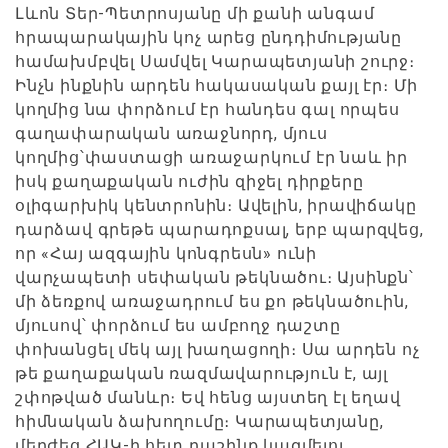
Լևոն Տեր-Պետրոսյանը մի քանի անգամ
հրապարակային կոչ արեց ընդդիմությանը
համախմբվել Սամվել Կարապետյանի շուրջ։
Ինչն ինքնին արդեն հակասական քայլ էր։ Մի
կողմից նա փորձում էր հանդես գալ որպես
գաղափարական առաջնորդ, մյուս
կողմից՝փաստացի առաջարկում էր նաև իր
իսկ քաղաքական ուժին զիջել դիրքերը
օլիգարխիկ կենտրոնին։ Ավելին, իրավիճակը
դարձավ գրեթե պարադոքսալ, երբ պարզվեց,
որ «Հայ ազգային կոնգրեսն» ունի
վարչապետի սեփական թեկնածու։ Այսինքն՝
մի ձեռքով առաջադրում ես քո թեկնածուին,
մյուսով՝ փորձում ես ամբողջ դաշտը
փոխանցել մեկ այլ խաղացողի։ Սա արդեն ոչ
թե քաղաքական ռազմավարություն է, այլ
շփոթված մանևր։ Եվ հենց այստեղ էլ եղավ
հիմնական ձախողումը։ Կարապետյանը,
մերժեց ՀԱԿ-ի հետ դաշինք կազմելու