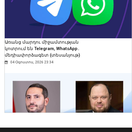
09 Օգոստոս, 2026 14:13
Առանց մարդու միջամտության
կոտրում են Telegram, WhatsApp․
մեդիափորձագետ (տեսանյութ)
04 Օգոստոս, 2026 23:34
ՀՀ-ի և Ղազախստանի
փոխվարչապետները քննարկել են
երկու երկրների
համագործակցության հեռանկարները
թվայնացման և արհեստական
բանականության ուղղություններով
09 Օգոստոս, 2026 13:43