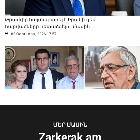
Թրամփը հայտարարել է Իրանի դեմ
հարվածները հետաձգելու մասին
02 Օգոստոս, 2026 17:57
Բացահայտվել է Արգամ Աբրահամյանի
կողմից պատվիրված սպանության
դեպքը. ՔԿ
08 Օգոստոս, 2026 12:05
ՄԵՐ ՄԱՍԻՆ
Zarkerak.am