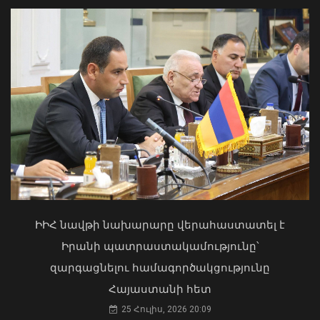
Մկրտության արարողությունից հետո
Արտաշատում 14 մարդ թունավորման
ախտանիշներով դիմել է ԲԿ. ՀՎԿԱԿ
02 Օգոստոս, 2026 15:06
Երևանի Կենտրոնում փոշու
պարունակությունը գրեթե ամբողջ
ԻԻՀ նավթի նախարարը վերահաստատել է
շաբաթ գերազանցել է թույլատրելի
Իրանի պատրաստակամությունը՝
սահմանը
զարգացնելու համագործակցությունը
08 Օգոստոս, 2026 11:03
Հայաստանի հետ
25 Հուլիս, 2026 20:09