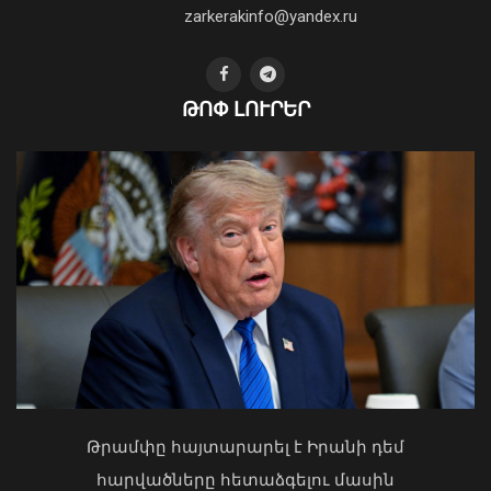
zarkerakinfo@yandex.ru
Սև ծովից մոտենում է ցիկլոն․ Գագիկ
Սուրենյան
ԹՈՓ ԼՈՒՐԵՐ
08 Օգոստոս, 2026 11:35
Ուկրաինայի Գերագույն Ռադայի
նախագահը շնորհավորել է ՀՀ ԱԺ
նախագահին
04 Օգոստոս, 2026 17:41
Վանաձորում, Հրազդանում և
Թրամփը հայտարարել է Իրանի դեմ
Արարատում փոշու
հարվածները հետաձգելու մասին