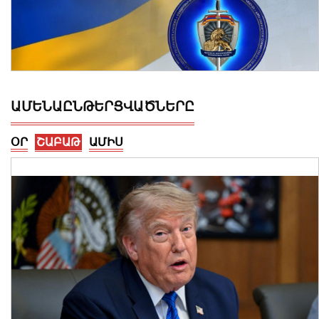
ԱՄԵՆԱԸՆԹԵՐՑՎԱԾՆԵՐԸ
ՕՐ
ՇԱԲԱԹ
ԱՄԻՍ
Արթիկի դպրոցի հաշվապահը
կատարել է առանձնապես խոշոր
չափերի հափշտակություն. ՀԿԿ
08 Օգոստոս, 2026 12:16