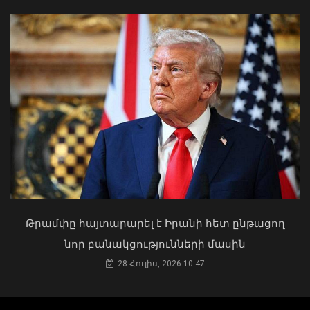
«Ուժեղ Հայաստան»-ը դեմ է
քվեարկելու ԱԺ նախագահի
պաշտոնում Ռուբեն Ռուբինյանի
թեկնածությանը
03 Օգոստոս, 2026 13:13
Մ-2 միջպետական ճանապարհի
Իշխանասար-Նորավան հատվածում
միջին նորոգման աշխատանքներ են
Թրամփը հայտարարել է Իրանի հետ ընթացող
կատարվում
նոր բանակցությունների մասին
08 Օգոստոս, 2026 10:50
28 Հուլիս, 2026 10:47