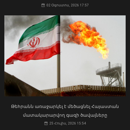
պարունակությունը գերազանցել է
02 Օգոստոս, 2026 17:57
թույլատրելի սահմանը
08 Օգոստոս, 2026 11:25
Ի՞նչ ուղերձ էր ոտքի չկանգնելը.
Աղաջանյանը` ընդդիմությանը
02 Օգոստոս, 2026 15:22
Սևանի մակարդակը 1900.77 մետր է՝
Թեհրանն առաջարկել է մեծացնել Հայաստան
անցած տարվա ցուցանիշից 16 սմ-ով
մատակարարվող գազի ծավալները
բարձր
25 Հուլիս, 2026 15:54
08 Օգոստոս, 2026 11:14