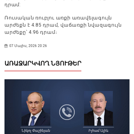
դրամ:
Ռուսական ռուբլու առքի առավելագույն
արժեքն է 4.85 դրամ, վաճառքի նվազագույն
արժեքը՝ 4.96 դրամ։
07 Մայիս, 2026 20:26
ԱՌԱՋԱՐԿՎՈՂ ՆՅՈՒԹԵՐ