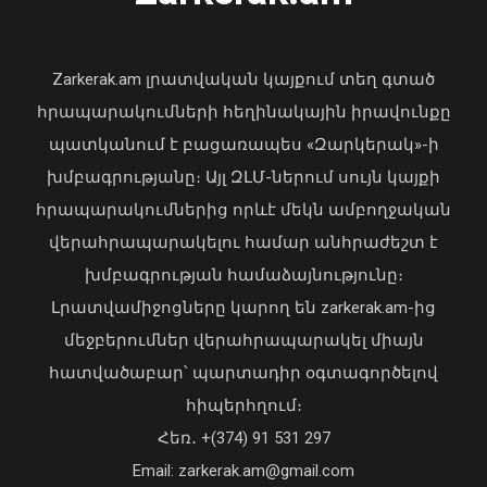
«Պարտվեցինք դաժան հիվանդության
դեմ ծանր պայքարում»․ կյանքից
հեռացել է Արսեն Ասլանյանը
Գազամատակարարման պլանային
Zarkerak.am լրատվական կայքում տեղ գտած
04 Օգոստոս, 2026 19:12
դադարեցումներ Վանաձոր և Մասիս
հրապարակումների հեղինակային իրավունքը
քաղաքների մի շարք հասցեներում,
պատկանում է բացառապես «Զարկերակ»-ի
Կուրթան բնակավայրում
խմբագրությանը։ Այլ ԶԼՄ-ներում սույն կայքի
08 Օգոստոս, 2026 11:54
հրապարակումներից որևէ մեկն ամբողջական
վերահրապարակելու համար անհրաժեշտ է
խմբագրության համաձայնությունը։
Լրատվամիջոցները կարող են zarkerak.am-ից
մեջբերումներ վերահրապարակել միայն
հատվածաբար՝ պարտադիր օգտագործելով
Առանց մարդու միջամտության
հիպերհղում։
կոտրում են Telegram, WhatsApp․
Հեռ․ +(374) 91 531 297
մեդիափորձագետ (տեսանյութ)
04 Օգոստոս, 2026 23:34
Email: zarkerak.am@gmail.com