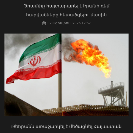
աղբավայրում
02 Օգոստոս, 2026 15:22
Թրամփը հայտարարել է Իրանի դեմ
06 Օգոստոս, 2026 22:33
հարվածները հետաձգելու մասին
02 Օգոստոս, 2026 17:57
Մկրտության արարողությունից հետո
Արտաշատում 14 մարդ թունավորման
ախտանիշներով դիմել է ԲԿ. ՀՎԿԱԿ
Վթար Լոռու մարզում․ փրկարարները
02 Օգոստոս, 2026 15:06
վարորդին դուրս են բերել
արգելափակումից
Թեհրանն առաջարկել է մեծացնել Հայաստան
06 Օգոստոս, 2026 22:09