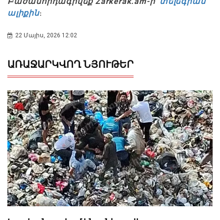
Բաժանորդագրվեք Zarkerak.am-ի
տելեգրամ
ալիքին
։
22 Մայիս, 2026 12:02
ԱՌԱՋԱՐԿՎՈՂ ՆՅՈՒԹԵՐ