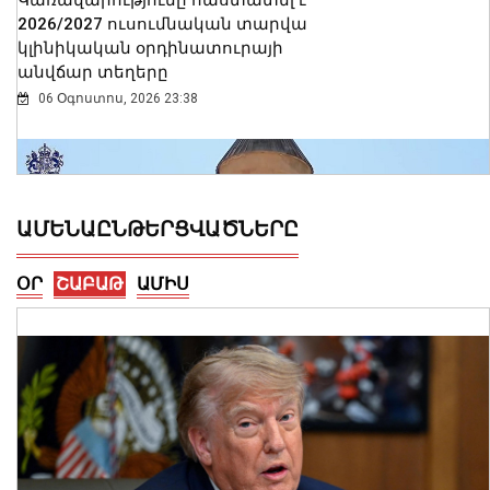
2026/2027 ուսումնական տարվա
կլինիկական օրդինատուրայի
անվճար տեղերը
06 Օգոստոս, 2026 23:38
ԱՄԵՆԱԸՆԹԵՐՑՎԱԾՆԵՐԸ
ՕՐ
ՇԱԲԱԹ
ԱՄԻՍ
Ալեքսանդրա Քոուլը շարունակում է