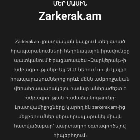
մահացել է․ ՆԳՆ
ՄԵՐ ՄԱՍԻՆ
06 Օգոստոս, 2026 23:14
Zarkerak.am
«Պարտվեցինք դաժան հիվանդության
դեմ ծանր պայքարում»․ կյանքից
հեռացել է Արսեն Ասլանյանը
Zarkerak.am լրատվական կայքում տեղ գտած
04 Օգոստոս, 2026 19:12
հրապարակումների հեղինակային իրավունքը
պատկանում է բացառապես «Զարկերակ»-ի
խմբագրությանը։ Այլ ԶԼՄ-ներում սույն կայքի
հրապարակումներից որևէ մեկն ամբողջական
վերահրապարակելու համար անհրաժեշտ է
խմբագրության համաձայնությունը։
Լրատվամիջոցները կարող են zarkerak.am-ից
Վահագն Խաչատուրյանն ընդունել է
մեջբերումներ վերահրապարակել միայն
Picsart ընկերության հիմնադիր և
հատվածաբար՝ պարտադիր օգտագործելով
գործադիր տնօրեն Հովհաննես
հիպերհղում։
Ավոյանին
Վարչապետ Փաշինյանն այցելել է