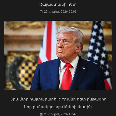
Հայաստանի հետ
25 Հուլիս, 2026 20:09
«Ուժեղ Հայաստան»-ը դեմ է
քվեարկելու ԱԺ նախագահի
պաշտոնում Ռուբեն Ռուբինյանի
թեկնածությանը
ԱԳ փոխնախարարը Նայրոբիում
03 Օգոստոս, 2026 13:13
ներկայացրել է COP17-ի
կազմակերպման Հայաստանի
Թրամփը հայտարարել է Իրանի հետ ընթացող
առաջնահերթությունները
նոր բանակցությունների մասին
06 Օգոստոս, 2026 21:44
28 Հուլիս, 2026 10:47