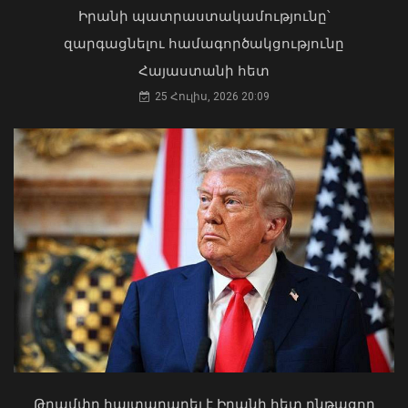
06 Օգոստոս, 2026 21:47
Իրանի պատրաստակամությունը՝
զարգացնելու համագործակցությունը
Հայաստանի հետ
25 Հուլիս, 2026 20:09
Դուք 5 տարի ինձնից փախած եք ման
եկել. Կոնջորյանը՝ «Հայաստան»
դաշինքի պատգամավորներին
04 Օգոստոս, 2026 15:53
ԱԳ փոխնախարարը Նայրոբիում
ներկայացրել է COP17-ի
կազմակերպման Հայաստանի
Թրամփը հայտարարել է Իրանի հետ ընթացող