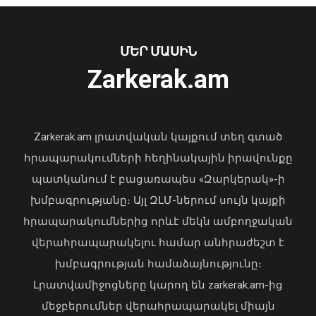
Նուբարաշենում աղբակույտից դուրս
բերված քաղաքացին հիվանդանոցում
մահացել է․ ՆԳՆ
ՄԵՐ ՄԱՍԻՆ
06 Օգոստոս, 2026 23:14
Zarkerak.am
«Պարտվեցինք դաժան հիվանդության
դեմ ծանր պայքարում»․ կյանքից
հեռացել է Արսեն Ասլանյանը
Zarkerak.am լրատվական կայքում տեղ գտած
04 Օգոստոս, 2026 19:12
հրապարակումների հեղինակային իրավունքը
պատկանում է բացառապես «Զարկերակ»-ի
խմբագրությանը։ Այլ ԶԼՄ-ներում սույն կայքի
հրապարակումներից որևէ մեկն ամբողջական
վերահրապարակելու համար անհրաժեշտ է
խմբագրության համաձայնությունը։
Լրատվամիջոցները կարող են zarkerak.am-ից
Վահագն Խաչատուրյանն ընդունել է
մեջբերումներ վերահրապարակել միայն