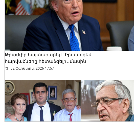
Ալեքսանդրա Քոուլը շարունակում է
բացահայտել Հայաստանը․ Մեծ
Բրիտանիայի դեսպանը հայերեն է
խոսում․ տեսանյութ
06 Օգոստոս, 2026 23:30
Թրամփը հայտարարել է Իրանի դեմ
հարվածները հետաձգելու մասին
02 Օգոստոս, 2026 17:57