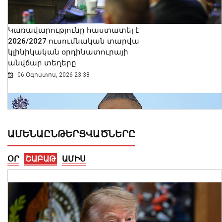
Կառավարությունը հաստատել է
2026/2027 ուսումնական տարվա
կլինիկական օրդինատուրայի
անվճար տեղերը
06 Օգոստոս, 2026 23:38
ԱՄԵՆԱԸՆԹԵՐՑՎԱԾՆԵՐԸ
ՕՐ
ՇԱԲԱԹ
ԱՄԻՍ