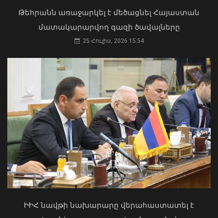
արգելափակումից
Թեհրանն առաջարկել է մեծացնել Հայաստան
06 Օգոստոս, 2026 22:09
մատակարարվող գազի ծավալները
25 Հուլիս, 2026 15:54
«Ուժեղ Հայաստան»-ը դեմ է
քվեարկելու ԱԺ նախագահի
պաշտոնում Ռուբեն Ռուբինյանի
Փոփոխություններ են կատարվել
թեկնածությանը
Երևանի ավտոբուսային
երթուղիներում
ԻԻՀ նավթի նախարարը վերահաստատել է
03 Օգոստոս, 2026 13:13
06 Օգոստոս, 2026 21:47