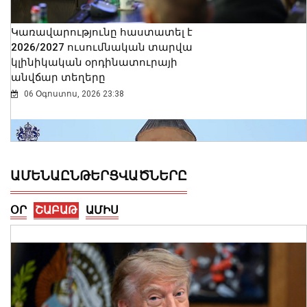
Կառավարությունը հաստատել է
2026/2027 ուսումնական տարվա
կլինիկական օրդինատուրայի
անվճար տեղերը
06 Օգոստոս, 2026 23:38
ԱՄԵՆԱԸՆԹԵՐՑՎԱԾՆԵՐԸ
ՕՐ
ՇԱԲԱԹ
ԱՄԻՍ