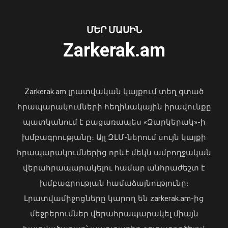
Նուբարաշենում աղբակույտից դուրս
բերված քաղաքացին հիվանդանոցում
մահացել է․ ՆԳՆ
ՄԵՐ ՄԱՍԻՆ
06 Օգոստոս, 2026 23:14
Zarkerak.am
«Պարտվեցինք դաժան հիվանդության
դեմ ծանր պայքարում»․ կյանքից
հեռացել է Արսեն Ասլանյանը
Zarkerak.am լրատվական կայքում տեղ գտած
04 Օգոստոս, 2026 19:12
հրապարակումների հեղինակային իրավունքը
պատկանում է բացառապես «Զարկերակ»-ի
խմբագրությանը։ Այլ ԶԼՄ-ներում սույն կայքի
հրապարակումներից որևէ մեկն ամբողջական
վերահրապարակելու համար անհրաժեշտ է
խմբագրության համաձայնությունը։
Լրատվամիջոցները կարող են zarkerak.am-ից
Վահագն Խաչատուրյանն ընդունել է
մեջբերումներ վերահրապարակել միայն
Picsart ընկերության հիմնադիր և