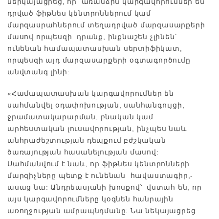
ներկայացրեց, որ առանձին կարգավորումներ են
դրված ֆիթնես կենտրոններում կամ
մարզասրահներում տեղադրված մարզասարքերի
մասով որպեսզի դրանք, ինքնաշեն չլինեն՝
ունենան համապատասխան սերտիֆիկատ,
որպեսզի այդ մարզասարքերի օգտագործումը
անվտանգ լինի:
«Համապատասխան կարգավորումներ են
սահմանվել օդափոխության, սանհանգույցի,
ջրամատակարարման, բնական կամ
արհեստական լուսավորության, ինչպես նաև
անհրաժեշտության դեպքում բժշկական
ծառայության հասանելության մասով:
Սահմանվում է նաև, որ ֆիթնես կենտրոնների
մարզիչները պետք է ունենան հավաստագիր,-
ասաց նա:
Անդրեասյանի խոսքով՝ վստահ են, որ
այս կարգավորումները կօգնեն հանրային
առողջության ամրապնդմանը: Նա նեկայացրեց