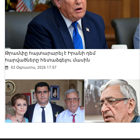
Ալեքսանդրա Քոուլը շարունակում է
բացահայտել Հայաստանը․ Մեծ
Բրիտանիայի դեսպանը հայերեն է
խոսում․ տեսանյութ
06 Օգոստոս, 2026 23:30
Թրամփը հայտարարել է Իրանի դեմ
հարվածները հետաձգելու մասին
02 Օգոստոս, 2026 17:57