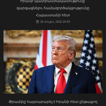
Իրանի պատրաստակամությունը՝
զարգացնելու համագործակցությունը
Հայաստանի հետ
25 Հուլիս, 2026 20:09
Դուք 5 տարի ինձնից փախած եք ման
եկել. Կոնջորյանը՝ «Հայաստան»
դաշինքի պատգամավորներին
ԱԳ փոխնախարարը Նայրոբիում
04 Օգոստոս, 2026 15:53
ներկայացրել է COP17-ի
կազմակերպման Հայաստանի
Թրամփը հայտարարել է Իրանի հետ ընթացող
առաջնահերթությունները