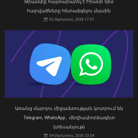
Թրամփը հայտարարել է Իրանի դեմ
հարվածները հետաձգելու մասին
Նորածնին գտել են
02 Օգոստոս, 2026 17:57
Փաշինյանը փոխում է՝ «ԵՄ, թե՞ ԵԱՏՄ»
խաղահրապարակում՝ երկաթե
հարցի տրամաբանությունը
թիթեղների տակ. ոստիկաններն ու
07 Օգոստոս, 2026 13:10
քննիչները պարզում են երեխայի մոր
ինքնությունը
10 Օգոստոս, 2026 22:34
Առանց մարդու միջամտության կոտրում են
Telegram, WhatsApp․ մեդիափորձագետ
(տեսանյութ)
Չենք կարող հանրաքվե անել հարցի
շուրջ, որը գոյություն չունի․
04 Օգոստոս, 2026 23:34