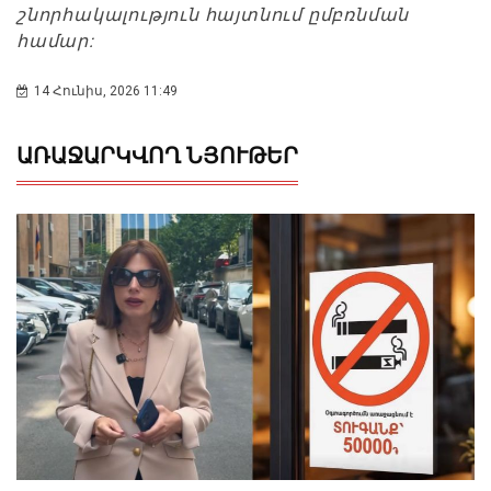
շնորհակալություն հայտնում ըմբռնման
համար:
14 Հունիս, 2026 11:49
ԱՌԱՋԱՐԿՎՈՂ ՆՅՈՒԹԵՐ