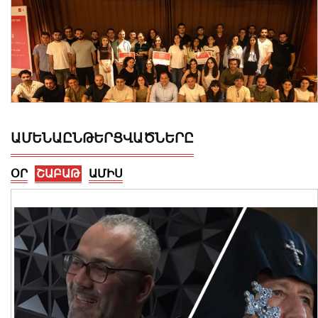
ԱՄԵՆԱԸՆԹԵՐՑՎԱԾՆԵՐԸ
Hack Armenia 24-ժամյա հաքաթոնը
ՕՐ
ՇԱԲԱԹ
ԱՄԻՍ
համախմբել է ԱԲ ոլորտի
մասնագետներին՝ կիրառական
լուծումներ մշակելու շուրջ. ԲՏԱ
նախարարություն
10 Օգոստոս, 2026 23:30