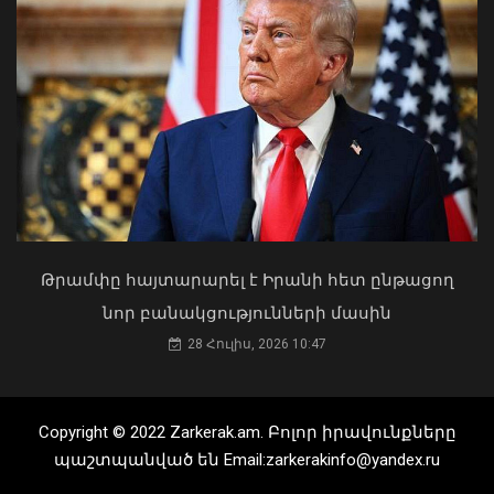
մի շարք հասցեների
09 Օգոստոս, 2026 14:32
էլեկտրամատակարարումը
10 Օգոստոս, 2026 22:11
Թրամփը հայտարարել է Իրանի հետ ընթացող
նոր բանակցությունների մասին
28 Հուլիս, 2026 10:47
ԱԺ-ում վատացել է «Ուժեղ
Հայաստան»-ի պատգամավոր
Պահպանե՛ք հրդեհային
Copyright © 2022 Zarkerak.am. Բոլոր իրավունքները
Հարություն Մնացականյանի
անվտանգության կանոնները. ՓԾ-ից
ինքնազգացողությունը
պաշտպանված են Email:zarkerakinfo@yandex.ru
զգուշացնում են
07 Օգոստոս, 2026 17:19