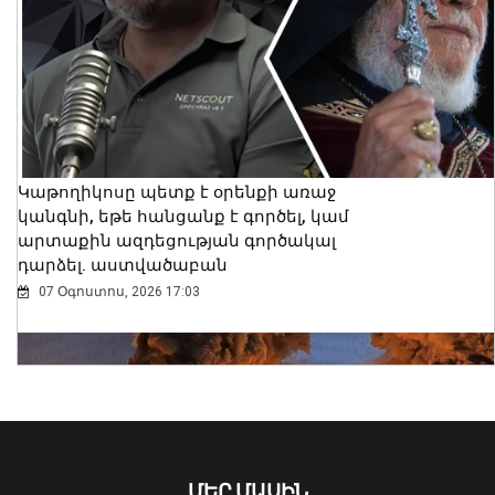
Կաթողիկոսը պետք է օրենքի առաջ
կանգնի, եթե հանցանք է գործել, կամ
Հայաստանում առաջին անգամ
արտաքին ազդեցության գործակալ
անցկացված CTBTO-ի
դարձել. աստվածաբան
աշխատաժողովը նոր փուլ է բացում
ոլորտային համագործակցության
07 Օգոստոս, 2026 17:03
համար․ ամփոփվել են սիմուլյացիոն
վարժանքի արդյունքները
10 Օգոստոս, 2026 23:12
ՄԵՐ ՄԱՍԻՆ