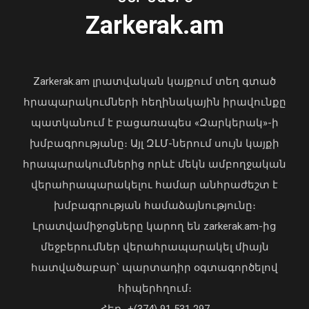
Zarkerak.am
Zarkerak.am լրատվական կայքում տեղ գտած
Դրոնային հարձակումներ
Թաթարստանում Wildberries-ի
հրապարակումների հեղինակային իրավունքը
պահեստների վրա
պատկանում է բացառապես «Զարկերակ»-ի
05 Օգոստոս, 2026 14:52
խմբագրությանը։ Այլ ԶԼՄ-ներում սույն կայքի
հրապարակումներից որևէ մեկն ամբողջական
վերահրապարակելու համար անհրաժեշտ է
Խոշոր ավտովթար Շիրակի մարզում․
Գյումրիում բախվել են «BMW 320I»-ն և
խմբագրության համաձայնությունը։
«Toyota Camry»-ն․ կա վիրավոր
Լրատվամիջոցները կարող են zarkerak.am-ից
10 Օգոստոս, 2026 23:11
մեջբերումներ վերահրապարակել միայն
հատվածաբար՝ պարտադիր օգտագործելով
հիպերհղում։
Հեռ․ +(374) 91 531 297