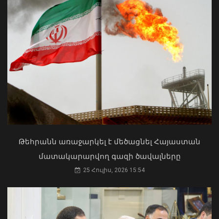
քննարկել է կարգապահության
բարձրացման խնդիրները
07 Օգոստոս, 2026 20:17
Մկրտության արարողությունից հետո
Արտաշատում 14 մարդ թունավորման
ախտանիշներով դիմել է ԲԿ. ՀՎԿԱԿ
02 Օգոստոս, 2026 15:06
Թեհրանն առաջարկել է մեծացնել Հայաստան
մատակարարվող գազի ծավալները
25 Հուլիս, 2026 15:54
Ռուբեն Ռուբինյանն աշխարհի
խորհրդարանների