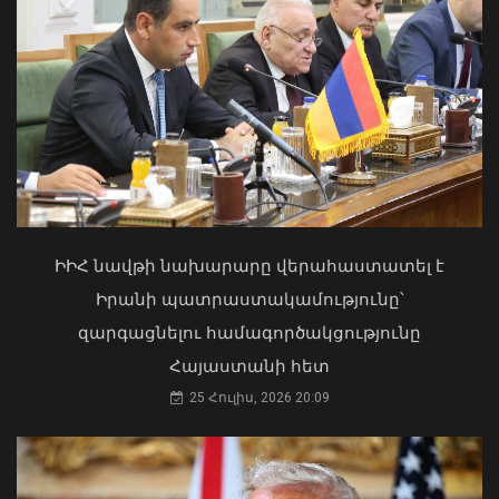
ամենաերիտասարդ նախագահն է
07 Օգոստոս, 2026 20:01
Առանց մարդու միջամտության
կոտրում են Telegram, WhatsApp․
մեդիափորձագետ (տեսանյութ)
04 Օգոստոս, 2026 23:34
ԻԻՀ նավթի նախարարը վերահաստատել է
Իրանի պատրաստակամությունը՝
զարգացնելու համագործակցությունը
Հայաստանի հետ
25 Հուլիս, 2026 20:09
Լեհաստանը կշարունակի աջակցել
Հայաստանին. ԱԳ նախարարը
շնորհավորել է Արարատ Միրզոյանին