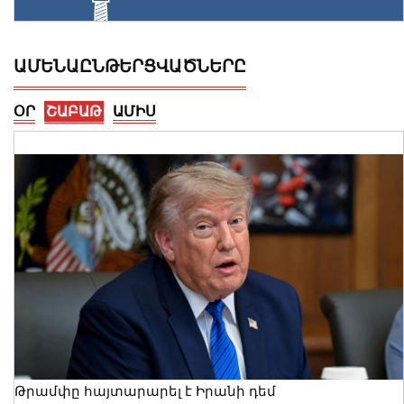
ԱՄԵՆԱԸՆԹԵՐՑՎԱԾՆԵՐԸ
ՕՐ
ՇԱԲԱԹ
ԱՄԻՍ
Վայոց ձորի քրեական ոստիկանները
դանակահարության դեպք են
բացահայտել․ կատարվում է
նախաքննություն
07 Օգոստոս, 2026 21:30
Թրամփը հայտարարել է Իրանի դեմ