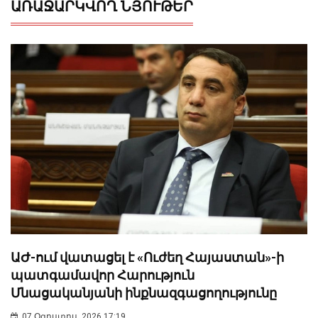
ԱՌԱՋԱՐԿՎՈՂ ՆՅՈՒԹԵՐ
ԱԺ-ում վատացել է «Ուժեղ Հայաստան»-ի
պատգամավոր Հարություն
Մնացականյանի ինքնազգացողությունը
07 Օգոստոս, 2026 17:19