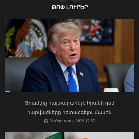
ԹՈՓ ԼՈՒՐԵՐ
Երթևեկության կազմակերպման
փոփոխություն՝ Երևանի Սայաթ-
Նովայի պողոտայում
07 Օգոստոս, 2026 20:32
Ի՞նչ ուղերձ էր ոտքի չկանգնելը.
Աղաջանյանը` ընդդիմությանը
02 Օգոստոս, 2026 15:22
Թրամփը հայտարարել է Իրանի դեմ
հարվածները հետաձգելու մասին
02 Օգոստոս, 2026 17:57
ԶՈՒ ԳՇ պետը զինծառայողների հետ