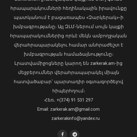
հրապարակումների հեղինակային իրավունքը
պատկանում է բացառապես «Զարկերակ»-ի
խմբագրությանը։ Այլ ԶԼՄ-ներում սույն կայքի
հրապարակումներից որևէ մեկն ամբողջական
վերահրապարակելու համար անհրաժեշտ է
Փրկարարները հայտանաբերել են
խմբագրության համաձայնությունը։
մոլորված զբոսաշրջիկներին
Լրատվամիջոցները կարող են zarkerak.am-ից
07 Օգոստոս, 2026 21:03
մեջբերումներ վերահրապարակել միայն
հատվածաբար՝ պարտադիր օգտագործելով
հիպերհղում։
Վարչապետ Փաշինյանն այցելել է
Հեռ․ +(374) 91 531 297
«ԷԼԵՎԵՅԹ ԷՅԱՅ» արհեստական
բանականության գործարան
Email: zarkerak.am@gmail.com
01 Օգոստոս, 2026 14:39
zarkerakinfo@yandex.ru