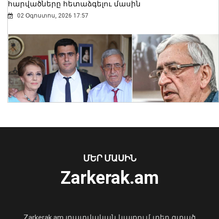
հարվածները հետաձգելու մասին
02 Օգոստոս, 2026 17:57
Արթուր Խուդինյանը նշանակվել է ՓԾ
տնօրենի տեղակալ․ Արամ
Ղազարյանն անձնակազմին է
ներկայացրել նորանշանակ
տեղակալին
07 Օգոստոս, 2026 21:05
ՄԵՐ ՄԱՍԻՆ
Zarkerak.am
«Պարտվեցինք դաժան հիվանդության
դեմ ծանր պայքարում»․ կյանքից
հեռացել է Արսեն Ասլանյանը
Zarkerak.am լրատվական կայքում տեղ գտած
04 Օգոստոս, 2026 19:12