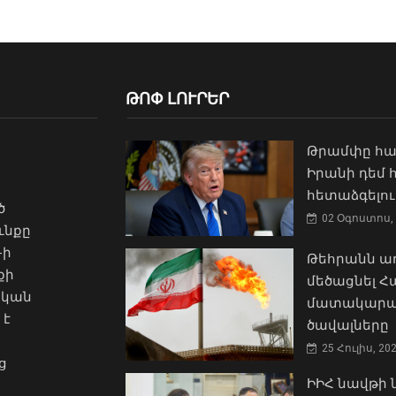
ԹՈՓ ԼՈՒՐԵՐ
Թրամփը հա
Իրանի դեմ
հետաձգելու
ծ
02 Օգոստոս, 
ւնքը
-ի
Թեհրանն առ
քի
մեծացնել 
ական
մատակարա
 է
ծավալները
25 Հուլիս, 20
ց
ԻԻՀ նավթի