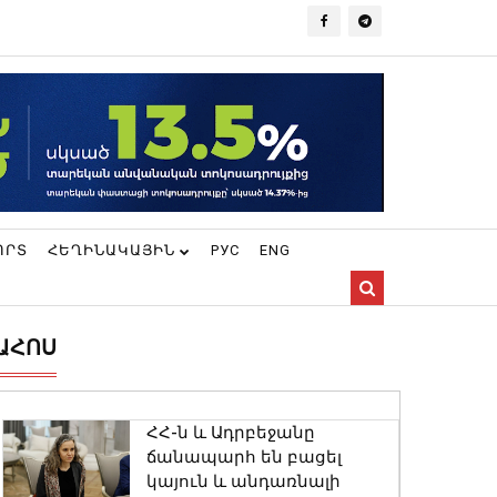
ՈՐՏ
ՀԵՂԻՆԱԿԱՅԻՆ
РУС
ENG
ԱՀՈՍ
ՀՀ-ն և Ադրբեջանը
ճանապարհ են բացել
կայուն և անդառնալի