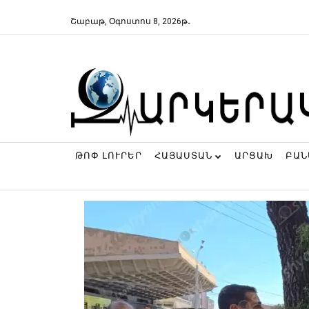
Շաբաթ, Օգոստոս 8, 2026թ․
ԹՈՓ ԼՈՒՐԵՐ
ՀԱՅԱՍՏԱՆ
ԱՐՑԱԽ
ԲԱ