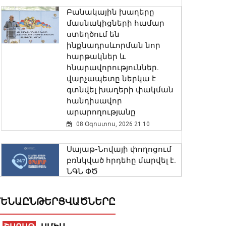
Բանակային խաղերը
մասնակիցների համար
ստեղծում են
ինքնադրսևորման նոր
հարթակներ և
հնարավորություններ.
վարչապետը ներկա է
գտնվել խաղերի փակման
հանդիսավոր
արարողությանը
08 Օգոստոս, 2026 21:10
Սայաթ-Նովայի փողոցում
բռնկված հրդեհը մարվել է.
ՆԳՆ ՓԾ
08 Օգոստոս, 2026 20:50
ԵՆԱԸՆԹԵՐՑՎԱԾՆԵՐԸ
Իլհամ Ալիևն ու Դոնալդ
Թրամփը հեռախոսազրույց