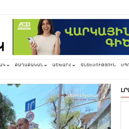
ՆԱԿ
ՔԱՂԱՔԱԿԱՆ
ԱՇԽԱՐՀ
ՏՆՏԵՍՈՒԹՅՈՒՆ
ՍՊ
ԼՐ