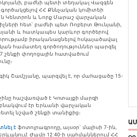
իկոյանի, բաժնի պետի տեղակալ Վազգեն
գործակցելով ՀՀ Քննչական կոմիտեի
ան Կենտրոն և Նորք Մարաշ վարչական
իչների հետ՝ բաժնի պետ Ռոբերտ Թունյանի,
յանի և հատկապես կարևոր գործերով
որությամբ իրականացնելով հսկայածավալ
ան համատեղ գործողություններ պարզել
 7 շենքի փողոցային հատվածում
ւնը։
կ Շամշյանը, պարզվել է, որ մահացածը 15-
րջինը հաշվառված է Կոտայքի մարզի
 բնակվում էր Երևանի վարչական
նետել նշված շենքի տանիքից։
ԱՄ
տնել է
ֆոտոլրագրողը, այսօր՝ մայիսի 7-ին,
Երևանում: Ժամը 12:40-ի սահմաններում ՀՀ