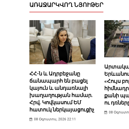
ԱՌԱՋԱՐԿՎՈՂ ՆՅՈՒԹԵՐ
Արտակա
ՀՀ-ն և Ադրբեջանը
Երևանում
ճանապարհ են բացել
«Հույս բ
կայուն և անդառնալի
հիմնադր
խաղաղության համար.
քանի պ
Հրվ. Կովկասում ԵՄ
ու դռներ
հատուկ ներկայացուցիչ
08 Օգոստոս
08 Օգոստոս, 2026 22:11