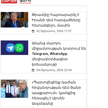
ՇԱԲԱԹ
ԱՄԻՍ
են ունեցել
08 Օգոստոս, 2026 20:29
Թրամփը հայտարարել է
Իրանի դեմ հարվածները
Հանդիսավոր միջոցառման
հետաձգելու մասին
ընթացքում պարգևները
հանձնվեցին ուժային
02 Օգոստոս, 2026 17:57
կառույցների
մասնակցությամբ
Առանց մարդու
բանակային խաղերի
միջամտության կոտրում են
մրցանակակիրներին.
Telegram, WhatsApp․
Փաշինյանը տեսանյութ է
մեդիափորձագետ
հրապարակել
(տեսանյութ)
08 Օգոստոս, 2026 20:08
04 Օգոստոս, 2026 23:34
Անգլիայի բոլոր ջրային
«Պարտվեցինք դաժան
ավազաններն աղտոտված
հիվանդության դեմ ծանր
են թnւնավոր քիմիական
պայքարում»․ կյանքից
նյութերով. Լևոն Ազիզյան
հեռացել է Արսեն
08 Օգոստոս, 2026 19:56
Ասլանյանը