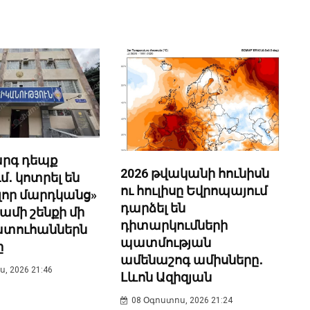
րգ դեպք
2026 թվականի հունիսն
․ կոտրել են
ու հուլիսը Եվրոպայում
ոլոր մարդկանց»
դարձել են
ամի շենքի մի
դիտարկումների
ատուհաններն
պատմության
ը
ամենաշոգ ամիսները․
, 2026 21:46
Լևոն Ազիզյան
08 Օգոստոս, 2026 21:24