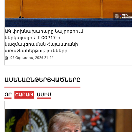
ԱԳ փոխնախարարը Նայրոբիում
ներկայացրել է COP17-ի
կազմակերպման Հայաստանի
առաջնահերթությունները
06 Օգոստոս, 2026 21:44
ԱՄԵՆԱԸՆԹԵՐՑՎԱԾՆԵՐԸ
ՕՐ
ՇԱԲԱԹ
ԱՄԻՍ