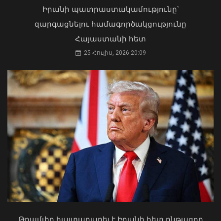
Իրանի պատրաստակամությունը՝
զարգացնելու համագործակցությունը
Հայաստանի հետ
25 Հուլիս, 2026 20:09
Երևանում անցկացվեց
հաշմանդամություն ունեցող անձանց
միջազգային մարզական փառատոնը
Երևանի Կենտրոնում պետության
06 Օգոստոս, 2026 20:00
սեփականության իրավունքն է
վերականգնվել 51,9 քմ նկուղային
տարածքի և հողամասի նկատմամբ
31 Հուլիս, 2026 15:26
Թրամփը հայտարարել է Իրանի հետ ընթացող