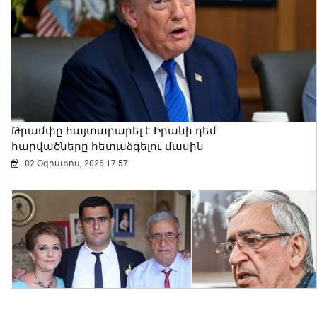
Լոռու մարզի Օձուն գյուղում կայացել է
Ազգային երաժշտության «Ճախրուկ»
ամենամյա միջազգային ներառական
6-րդ փառատոնը
Թրամփը հայտարարել է Իրանի դեմ
06 Օգոստոս, 2026 21:08
հարվածները հետաձգելու մասին
02 Օգոստոս, 2026 17:57