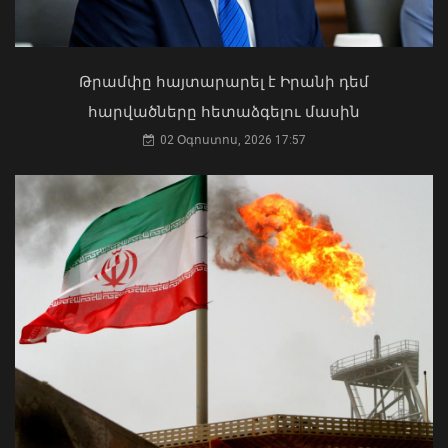
Ի՞նչ ուղերձ էր ոտքի չկանգնելը.
Աղաջանյանը` ընդդիմությանը
02 Օգոստոս, 2026 15:22
Թրամփը հայտարարել է Իրանի դեմ
հարվածները հետաձգելու մասին
02 Օգոստոս, 2026 17:57
Ռուստամ Բաքոյանը հանդիպել է ՀՀ-
ում Իրաքի գործերի ժամանակավոր
հավատարմատարի հետ
06 Օգոստոս, 2026 20:29
ՀՀ երկաթուղին ազգային
ռազմավարական սեփականություն է