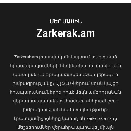
ՄԵՐ ՄԱՍԻՆ
Zarkerak.am
«Պարտվեցինք դաժան հիվանդության
դեմ ծանր պայքարում»․ կյանքից
հեռացել է Արսեն Ասլանյանը
Zarkerak.am լրատվական կայքում տեղ գտած
04 Օգոստոս, 2026 19:12
հրապարակումների հեղինակային իրավունքը
պատկանում է բացառապես «Զարկերակ»-ի
խմբագրությանը։ Այլ ԶԼՄ-ներում սույն կայքի
հրապարակումներից որևէ մեկն ամբողջական
Ծաղկաձորը կընդունի շախմատի
վերահրապարակելու համար անհրաժեշտ է
աշխարհի դպրոցական թիմերի
խմբագրության համաձայնությունը։
առաջնության եվրոպական փուլը
Լրատվամիջոցները կարող են zarkerak.am-ից
06 Օգոստոս, 2026 20:58
մեջբերումներ վերահրապարակել միայն