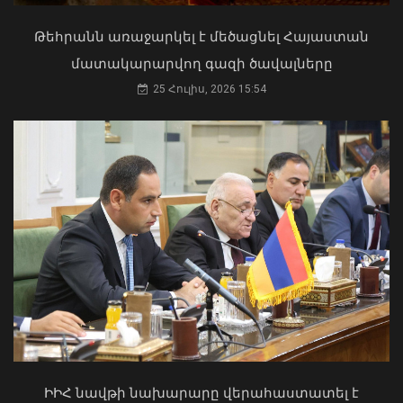
և պետք է կառավարվի ՀՀ
ինքնիշխանության ներքո.
Թեհրանն առաջարկել է մեծացնել Հայաստան
Բաբաջանյան
մատակարարվող գազի ծավալները
31 Հուլիս, 2026 12:08
25 Հուլիս, 2026 15:54
Ծովինար Թադևոսյանը պարգևատրել
է ծառայողական
պարտականությունները
բարեխղճորեն կատարած
ծառայողներին
06 Օգոստոս, 2026 20:17
Մկրտության արարողությունից հետո
Արտաշատում 14 մարդ թունավորման
ախտանիշներով դիմել է ԲԿ. ՀՎԿԱԿ
ԻԻՀ նավթի նախարարը վերահաստատել է
02 Օգոստոս, 2026 15:06