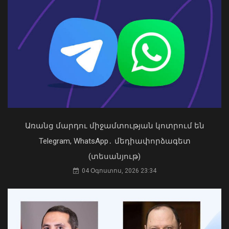
Առանց մարդու միջամտության կոտրում են
Կաթողիկոսը պետք է օրենքի առաջ
կանգնի, եթե հանցանք է գործել, կամ
Telegram, WhatsApp․ մեդիափորձագետ
արտաքին ազդեցության գործակալ
(տեսանյութ)
դարձել. աստվածաբան
Պատկերված անձը որոնվում է
04 Օգոստոս, 2026 23:34
07 Օգոստոս, 2026 17:03
նախաձեռնված քրեական վարույթի
շրջանակներում
09 Օգոստոս, 2026 20:48