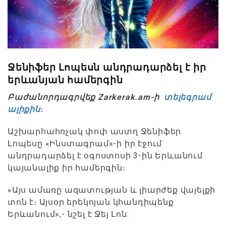
Ջենիֆեր Լոպեսն անդրադարձել է իր
երևանյան համերգին
Բաժանորդագրվեք Zarkerak.am-ի
տելեգրամ
ալիքին
։
Աշխարհահռչակ փոփ աստղ Ջենիֆեր
Լոպեսը «Ինստագրամ»-ի իր էջում
անդրադարձել է օգոստոսի 3-ին Երևանում
կայանալիք իր համերգին։
«Այս ամառը ազատության և լիարժեք վայելքի
տոն է։ Այսօր երեկոյան կհանդիպենք
Երևանում»,- նշել է Ջեյ Լոն: