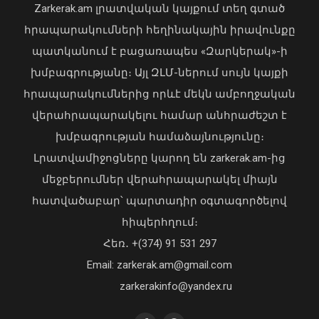
Zarkerak.am լրատվական կայքում տեղ գտած
հրապարակումների հեղինակային իրավունքը
պատկանում է բացառապես «Զարկերակ»-ի
խմբագրությանը։ Այլ ԶԼՄ-ներում սույն կայքի
հրապարակումներից որևէ մեկն ամբողջական
վերահրապարակելու համար անհրաժեշտ է
Ավտովթար՝ Երևանում․ 4
խմբագրության համաձայնությունը։
տուժածներից 3-ը անչափահասներ են
Լրատվամիջոցները կարող են zarkerak.am-ից
09 Օգոստոս, 2026 21:53
մեջբերումներ վերահրապարակել միայն
հատվածաբար՝ պարտադիր օգտագործելով
հիպերհղում։
«Պարտվեցինք դաժան հիվանդության
Հեռ․ +(374) 91 531 297
դեմ ծանր պայքարում»․ կյանքից
Email: zarkerak.am@gmail.com
հեռացել է Արսեն Ասլանյանը
04 Օգոստոս, 2026 19:12
zarkerakinfo@yandex.ru