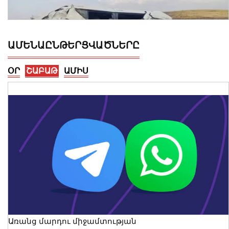
ԱՄԵՆԱԸՆԹԵՐՑՎԱԾՆԵՐԸ
ՕՐ
ՇԱԲԱԹ
ԱՄԻՍ
Կոտայքի մարզում Toyota-ն շրջվել է
երթևեկելի գոտում․ տուժել են կինը և
երկու անչափահաս երեխաները
09 Օգոստոս, 2026 23:02
Առանց մարդու միջամտության