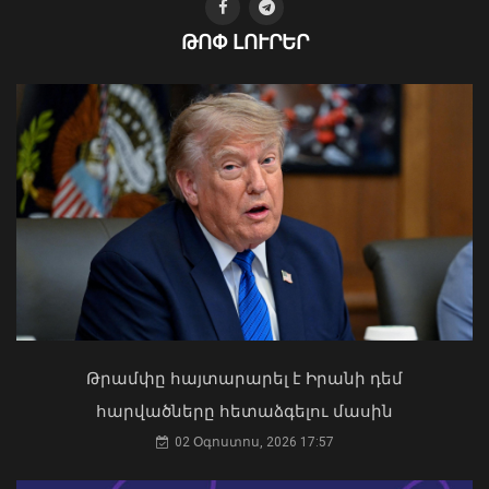
ԹՈՓ ԼՈՒՐԵՐ
Ֆլիկը՝ «Բարսելոնա»-ի նորամուտի
խաղերի, Արաուխոյի հեռանալու և
Ռաֆինյայի դերի մասին
09 Օգոստոս, 2026 21:25
Ապօրինի ներգաղթյալների պահման
հարց Հայաստանի հետ չի քննարկվել.
ԱԳՆ խոսնակ
04 Օգոստոս, 2026 14:49
Թրամփը հայտարարել է Իրանի դեմ
հարվածները հետաձգելու մասին
Թուրքիայում երկրաշարժ է տեղի
02 Օգոստոս, 2026 17:57
ունեցել
09 Օգոստոս, 2026 21:08