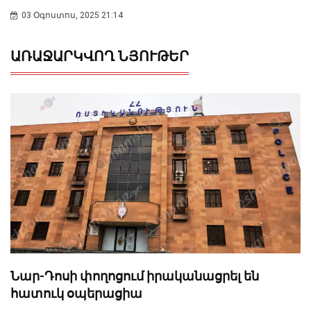
03 Օգոստոս, 2025 21:14
ԱՌԱՋԱՐԿՎՈՂ ՆՅՈՒԹԵՐ
Նար-Դոսի փողոցում իրականացրել են
հատուկ օպերացիա