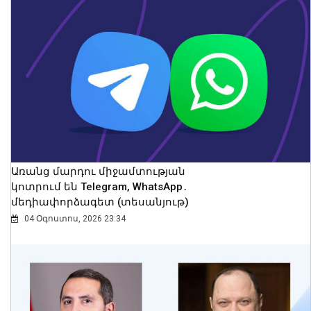
ԲՏԱ նախարար Դավիթ Թադևոսյանն
ընդունել է Ղազախստանի
փոխվարչապետ-նախարար Ժասլան
Մադիևին
08 Օգոստոս, 2026 23:52
Առանց մարդու միջամտության
կոտրում են Telegram, WhatsApp․
մեդիափորձագետ (տեսանյութ)
04 Օգոստոս, 2026 23:34
Համաշխարհային օվկիանոսի