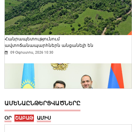
Հանրապետությունում
ավտոճանապարհներն անցանելի են
09 Օգոստոս, 2026 10:30
ԱՄԵՆԱԸՆԹԵՐՑՎԱԾՆԵՐԸ
ՕՐ
ՇԱԲԱԹ
ԱՄԻՍ