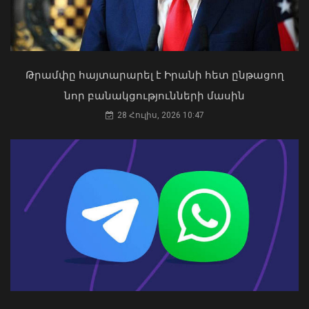
Թրամփը հայտարարել է Իրանի հետ ընթացող
«Ուժեղ Հայաստան»-ը դեմ է
նոր բանակցությունների մասին
քվեարկելու ԱԺ նախագահի
պաշտոնում Ռուբեն Ռուբինյանի
28 Հուլիս, 2026 10:47
Օգոստոսի 16-ին «Երազ Այգի»-ում
թեկնածությանը
կանցկացվի Ազգային տարազի
03 Օգոստոս, 2026 13:13
փառատոնը
08 Օգոստոս, 2026 22:41