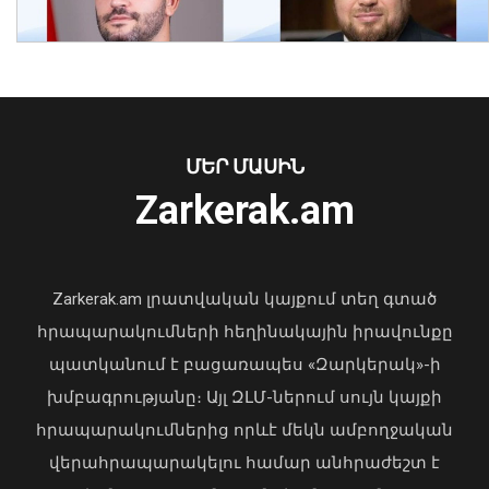
մակերևութային ջերմաստիճանը
հուլիսին ռեկորդային է եղել․ Լևոն
Ազիզյան
08 Օգոստոս, 2026 23:38
ՄԵՐ ՄԱՍԻՆ
Ուկրաինայի Գերագույն Ռադայի
Zarkerak.am
նախագահը շնորհավորել է ՀՀ ԱԺ
նախագահին
04 Օգոստոս, 2026 17:41
Zarkerak.am լրատվական կայքում տեղ գտած
հրապարակումների հեղինակային իրավունքը
պատկանում է բացառապես «Զարկերակ»-ի
խմբագրությանը։ Այլ ԶԼՄ-ներում սույն կայքի
Ողբերգական դեպք Երևանում․
հրապարակումներից որևէ մեկն ամբողջական
Կիևյան կամրջի տակ՝ ճանապարհի
վերահրապարակելու համար անհրաժեշտ է
երթևեկելի գոտում, հայտնաբերվել է