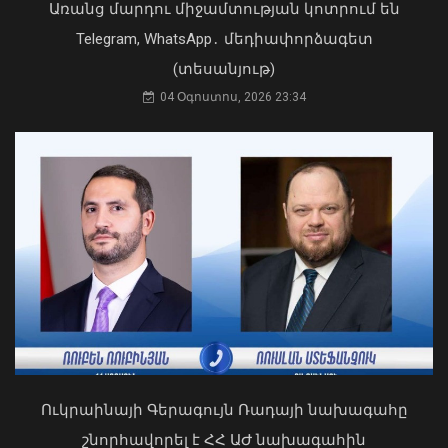
Առանց մարդու միջամտության կոտրում են
Telegram, WhatsApp․ մեդիափորձագետ
(տեսանյութ)
04 Օգոստոս, 2026 23:34
Դուք 5 տարի ինձնից փախած եք ման
եկել. Կոնջորյանը՝ «Հայաստան»
ՀՀ-ն և Ադրբեջանը ճանապարհ են
դաշինքի պատգամավորներին
բացել կայուն և անդառնալի
04 Օգոստոս, 2026 15:53
խաղաղության համար. Հրվ.
Կովկասում ԵՄ հատուկ
ներկայացուցիչ
08 Օգոստոս, 2026 22:11
Ուկրաինայի Գերագույն Ռադայի նախագահը
շնորհավորել է ՀՀ ԱԺ նախագահին