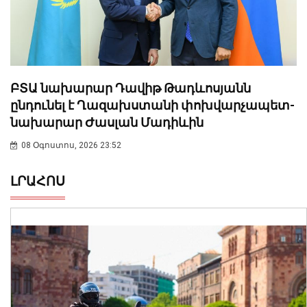
ԲՏԱ նախարար Դավիթ Թադևոսյանն
ընդունել է Ղազախստանի փոխվարչապետ-
նախարար Ժասլան Մադիևին
08 Օգոստոս, 2026 23:52
ԼՐԱՀՈՍ