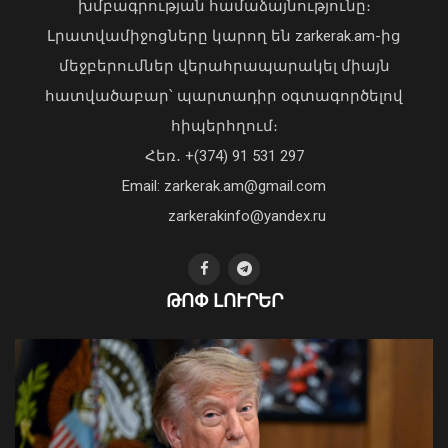
տղամարդու մարմին
խմբագրության համաձայնությունը։
08 Օգոստոս, 2026 23:15
Լրատվամիջոցները կարող են zarkerak.am-ից
մեջբերումներ վերահրապարակել միայն
հատվածաբար՝ պարտադիր օգտագործելով
հիպերհղում։
«Պարտվեցինք դաժան հիվանդության
Հեռ․ +(374) 91 531 297
դեմ ծանր պայքարում»․ կյանքից
Email: zarkerak.am@gmail.com
հեռացել է Արսեն Ասլանյանը
04 Օգոստոս, 2026 19:12
zarkerakinfo@yandex.ru
ԹՈՓ ԼՈՒՐԵՐ
Երևանում մեկ օրում պահպանվող
հատուկ տարածք է տեղափոխվել 34
մոտոցիկլետ
08 Օգոստոս, 2026 23:01