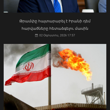
նախագահին
04 Օգոստոս, 2026 17:41
Թրամփը հայտարարել է Իրանի դեմ
հարվածները հետաձգելու մասին
02 Օգոստոս, 2026 17:57
Հյուսիսային կիսագնդում սահմանվել
է ջերմաստիճանային նոր ռեկորդ
08 Օգոստոս, 2026 12:26
Ի՞նչ ուղերձ էր ոտքի չկանգնելը.
Աղաջանյանը` ընդդիմությանը
02 Օգոստոս, 2026 15:22