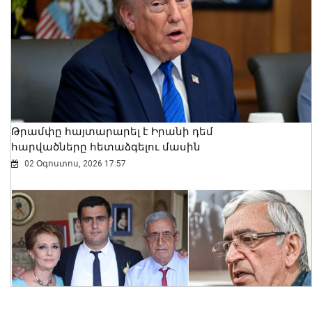
Ինչպես են ձերբակալում Արգամ
Աբրահամյանին. ՔԿ-ն կադրեր է
հրապարակել
08 Օգոստոս, 2026 13:22
Թրամփը հայտարարել է Իրանի դեմ
հարվածները հետաձգելու մասին
02 Օգոստոս, 2026 17:57
Ես չեմ մոռանում ՀԴՄ կտրոնի մասին.
վարչապետ