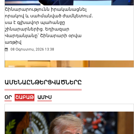
Շինարարությունն իրականացնել
որակով և սահմանված ժամկետում․
սա է գլխավոր պահանջը
շինարարներից. Եղիազար
Վարդանյանը՝ Շինարարի օրվա
առթիվ
08 Օգոստոս, 2026 13:38
ԱՄԵՆԱԸՆԹԵՐՑՎԱԾՆԵՐԸ
ՕՐ
ՇԱԲԱԹ
ԱՄԻՍ