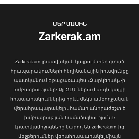
08 Օգոստոս, 2026 13:10
ՄԵՐ ՄԱՍԻՆ
Zarkerak.am
«Պարտվեցինք դաժան հիվանդության
դեմ ծանր պայքարում»․ կյանքից
հեռացել է Արսեն Ասլանյանը
Zarkerak.am լրատվական կայքում տեղ գտած
04 Օգոստոս, 2026 19:12
հրապարակումների հեղինակային իրավունքը
պատկանում է բացառապես «Զարկերակ»-ի
խմբագրությանը։ Այլ ԶԼՄ-ներում սույն կայքի
հրապարակումներից որևէ մեկն ամբողջական
Քրեական ոստիկանները 318 գրամ
վերահրապարակելու համար անհրաժեշտ է
մեթամֆետամին են առգրավվել․
խմբագրության համաձայնությունը։
երկու անձ կալանավորվել է
Լրատվամիջոցները կարող են zarkerak.am-ից
08 Օգոստոս, 2026 12:59
մեջբերումներ վերահրապարակել միայն