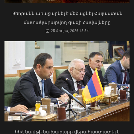
Թեհրանն առաջարկել է մեծացնել Հայաստան
մատակարարվող գազի ծավալները
Արթիկի դպրոցի հաշվապահը
կատարել է առանձնապես խոշոր
25 Հուլիս, 2026 15:54
չափերի հափշտակություն. ՀԿԿ
08 Օգոստոս, 2026 12:16
Մկրտության արարողությունից հետո
Արտաշատում 14 մարդ թունավորման
ախտանիշներով դիմել է ԲԿ. ՀՎԿԱԿ
02 Օգոստոս, 2026 15:06
ԻԻՀ նավթի նախարարը վերահաստատել է