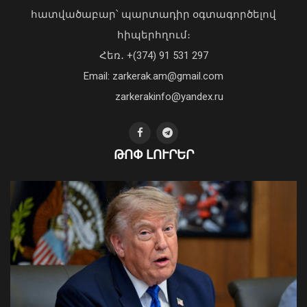
հատվածաբար՝ պարտադիր օգտագործելով
Առանց մարդու միջամտության
հիպերհղում։
կոտրում են Telegram, WhatsApp․
Հեռ․ +(374) 91 531 297
մեդիափորձագետ (տեսանյութ)
04 Օգոստոս, 2026 23:34
Email: zarkerak.am@gmail.com
zarkerakinfo@yandex.ru
ԹՈՓ ԼՈՒՐԵՐ
Տեղի է ունեցել Հայաստանի
վարչապետի և Ադրբեջանի
նախագահի հեռախոսազրույցը
08 Օգոստոս, 2026 12:40
Ուկրաինայի Գերագույն Ռադայի
նախագահը շնորհավորել է ՀՀ ԱԺ