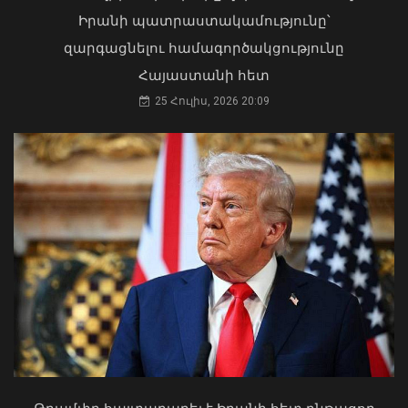
Բացահայտվել է Արգամ Աբրահամյանի
Իրանի պատրաստակամությունը՝
կողմից պատվիրված սպանության
զարգացնելու համագործակցությունը
դեպքը. ՔԿ
08 Օգոստոս, 2026 12:05
Հայաստանի հետ
25 Հուլիս, 2026 20:09
«Ուժեղ Հայաստան»-ը դեմ է
քվեարկելու ԱԺ նախագահի
պաշտոնում Ռուբեն Ռուբինյանի
թեկնածությանը
03 Օգոստոս, 2026 13:13
Գազամատակարարման պլանային
դադարեցումներ Վանաձոր և Մասիս
քաղաքների մի շարք հասցեներում,