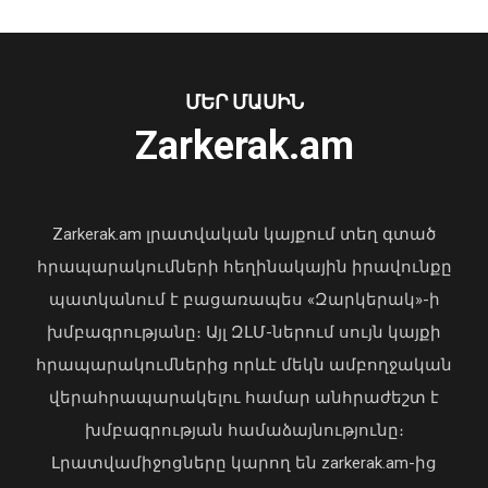
երթևեկելի գոտում․ տուժել են կինը և
երկու անչափահաս երեխաները
09 Օգոստոս, 2026 23:02
ՄԵՐ ՄԱՍԻՆ
Ուկրաինայի Գերագույն Ռադայի
Zarkerak.am
նախագահը շնորհավորել է ՀՀ ԱԺ
նախագահին
04 Օգոստոս, 2026 17:41
Zarkerak.am լրատվական կայքում տեղ գտած
հրապարակումների հեղինակային իրավունքը
պատկանում է բացառապես «Զարկերակ»-ի
խմբագրությանը։ Այլ ԶԼՄ-ներում սույն կայքի
հրապարակումներից որևէ մեկն ամբողջական
վերահրապարակելու համար անհրաժեշտ է
խմբագրության համաձայնությունը։
Երաշտի պատճառով Գերմանիայի
գետերում ջրի մակերես են դուրս եկել
Լրատվամիջոցները կարող են zarkerak.am-ից
XVIII դարի երաշտային տարիների