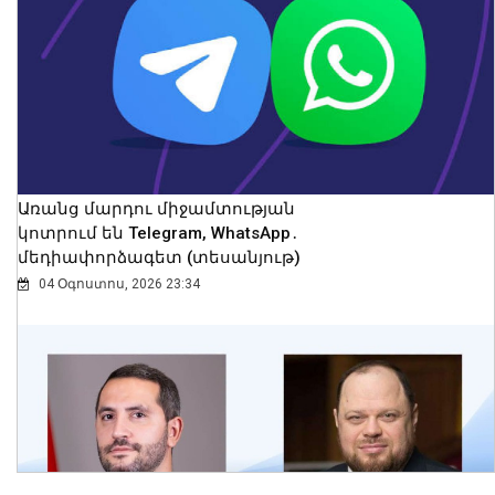
Նար-Դոսի փողոցում իրականացրել
են հատուկ օպերացիա
09 Օգոստոս, 2026 23:42
Առանց մարդու միջամտության
կոտրում են Telegram, WhatsApp․
մեդիափորձագետ (տեսանյութ)
04 Օգոստոս, 2026 23:34
Կոտայքի մարզում Toyota-ն շրջվել է