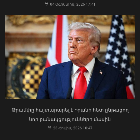
եկել. Կոնջորյանը՝ «Հայաստան»
04 Օգոստոս, 2026 17:41
դաշինքի պատգամավորներին
04 Օգոստոս, 2026 15:53
Պատկերված անձը որոնվում է
նախաձեռնված քրեական վարույթի
շրջանակներում
09 Օգոստոս, 2026 20:48
Թրամփը հայտարարել է Իրանի հետ ընթացող
նոր բանակցությունների մասին
28 Հուլիս, 2026 10:47
Երկաթուղու շուրջ նոր ազդակ. ի՞նչ է
նշանակում Փաշինյանի
Իրանի գերագույն և հոգևոր