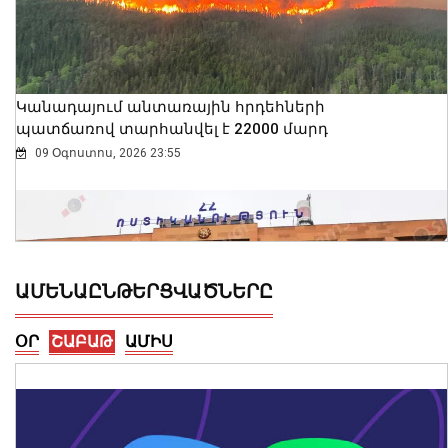
Կանադայում անտառային հրդեհների
պատճառով տարհանվել է 22000 մարդ
09 Օգոստոս, 2026 23:55
ԱՄԵՆԱԸՆԹԵՐՑՎԱԾՆԵՐԸ
ՕՐ
ՇԱԲԱԹ
ԱՄԻՍ