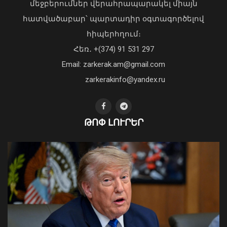
մեջբերումներ վերահրապարակել միայն
նշումներով «քաղցի քարերը»
հատվածաբար՝ պարտադիր օգտագործելով
09 Օգոստոս, 2026 22:32
հիպերհղում։
«Պարտվեցինք դաժան հիվանդության
Հեռ․ +(374) 91 531 297
դեմ ծանր պայքարում»․ կյանքից
Email: zarkerak.am@gmail.com
հեռացել է Արսեն Ասլանյանը
04 Օգոստոս, 2026 19:12
zarkerakinfo@yandex.ru
ԹՈՓ ԼՈՒՐԵՐ
Ավտովթար՝ Երևանում․ 4
տուժածներից 3-ը անչափահասներ են
09 Օգոստոս, 2026 21:53