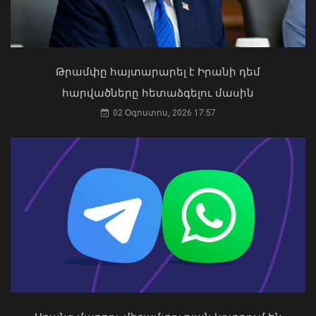
Ապօրինի ներգաղթյալների պահման
հարց Հայաստանի հետ չի քննարկվել.
ԱԳՆ խոսնակ
04 Օգոստոս, 2026 14:49
Թրամփը հայտարարել է Իրանի դեմ
հարվածները հետաձգելու մասին
02 Օգոստոս, 2026 17:57
Ֆլիկը՝ «Բարսելոնա»-ի նորամուտի
խաղերի, Արաուխոյի հեռանալու և
Ռաֆինյայի դերի մասին
09 Օգոստոս, 2026 21:25