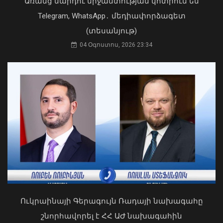
Առանց մարդու միջամտության կոտրում են
Կաթողիկոսը պետք է օրենքի առաջ
կանգնի, եթե հանցանք է գործել, կամ
Telegram, WhatsApp․ մեդիափորձագետ
արտաքին ազդեցության գործակալ
(տեսանյութ)
դարձել. աստվածաբան
04 Օգոստոս, 2026 23:34
07 Օգոստոս, 2026 17:03
Թուրքիայում երկրաշարժ է տեղի
ունեցել
09 Օգոստոս, 2026 21:08
Ուկրաինայի Գերագույն Ռադայի նախագահը
շնորհավորել է ՀՀ ԱԺ նախագահին
Դուք 5 տարի ինձնից փախած եք ման