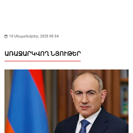
10 Սեպտեմբեր, 2025 00:34
ԱՌԱՋԱՐԿՎՈՂ ՆՅՈՒԹԵՐ