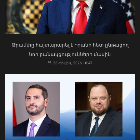
09 Օգոստոս, 2026 14:13
Թրամփը հայտարարել է Իրանի հետ ընթացող
նոր բանակցությունների մասին
Ապօրինի ներգաղթյալների պահման
հարց Հայաստանի հետ չի քննարկվել.
28 Հուլիս, 2026 10:47
ԱԳՆ խոսնակ
04 Օգոստոս, 2026 14:49
ՀՀ-ի և Ղազախստանի
փոխվարչապետները քննարկել են
երկու երկրների
համագործակցության հեռանկարները
թվայնացման և արհեստական
բանականության ուղղություններով