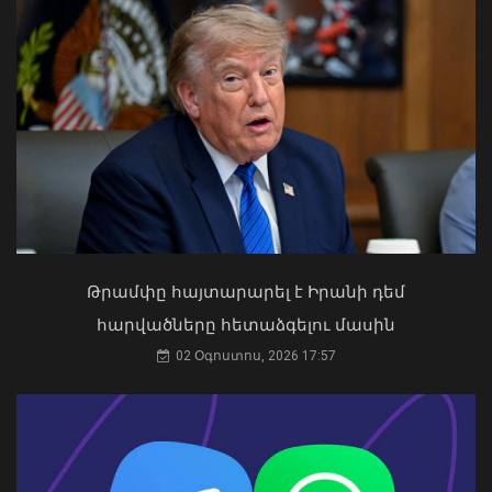
Բավական երկար ժամանակով
հրաժեշտ կտանք +35°C-ից բարձր
ջերմաստիճաններին. Ազիզյան
09 Օգոստոս, 2026 14:32
Կաթողիկոսը պետք է օրենքի առաջ
կանգնի, եթե հանցանք է գործել, կամ
Թրամփը հայտարարել է Իրանի դեմ
արտաքին ազդեցության գործակալ
հարվածները հետաձգելու մասին
դարձել. աստվածաբան
02 Օգոստոս, 2026 17:57
07 Օգոստոս, 2026 17:03
ՀՀ ԶՈւ ՀՕՊ ստորաբաժանումները