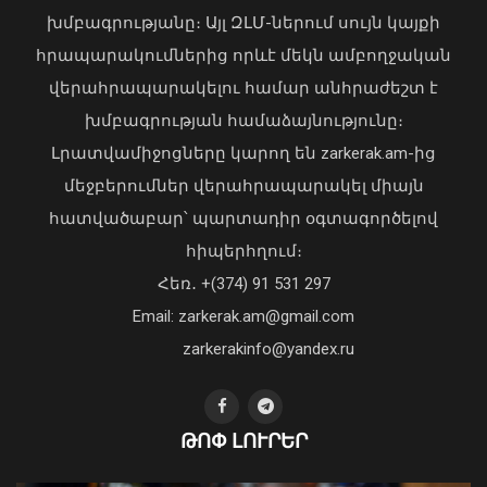
խմբագրությանը։ Այլ ԶԼՄ-ներում սույն կայքի
հրապարակումներից որևէ մեկն ամբողջական
ՀՀ-ն պատրաստակամ է խորացնելու
վերահրապարակելու համար անհրաժեշտ է
Սինգապուրի հետ
խմբագրության համաձայնությունը։
համագործակցությունը երկուստեք
Լրատվամիջոցները կարող են zarkerak.am-ից
հետաքրքրություն ներկայացնող
ոլորտներում. վարչապետ
մեջբերումներ վերահրապարակել միայն
09 Օգոստոս, 2026 15:13
հատվածաբար՝ պարտադիր օգտագործելով
հիպերհղում։
«Պարտվեցինք դաժան հիվանդության
Հեռ․ +(374) 91 531 297
դեմ ծանր պայքարում»․ կյանքից
Email: zarkerak.am@gmail.com
հեռացել է Արսեն Ասլանյանը
04 Օգոստոս, 2026 19:12
zarkerakinfo@yandex.ru
ԹՈՓ ԼՈՒՐԵՐ