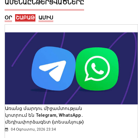
ԱՄԵՆԱԸՆԹԵՐՑՎԱԾՆԵՐԸ
ՕՐ
ՇԱԲԱԹ
ԱՄԻՍ
Թեհրանը չի բանակցում Վաշինգտոնի
հետ, այլ միջնորդների միջոցով
փոխանակում է նրա հետ
հաղորդագրություններ. Արաղչի
09 Օգոստոս, 2026 16:23
Առանց մարդու միջամտության
կոտրում են Telegram, WhatsApp․
մեդիափորձագետ (տեսանյութ)
04 Օգոստոս, 2026 23:34