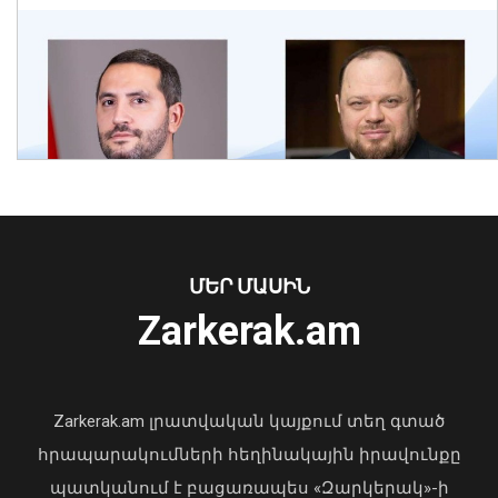
Հրդեհ Սոլակ բնակավայրում․
կանխվել է հրդեհի տարածումը
09 Օգոստոս, 2026 15:41
ՄԵՐ ՄԱՍԻՆ
Ուկրաինայի Գերագույն Ռադայի
Zarkerak.am
նախագահը շնորհավորել է ՀՀ ԱԺ
նախագահին
04 Օգոստոս, 2026 17:41
Zarkerak.am լրատվական կայքում տեղ գտած
հրապարակումների հեղինակային իրավունքը
պատկանում է բացառապես «Զարկերակ»-ի