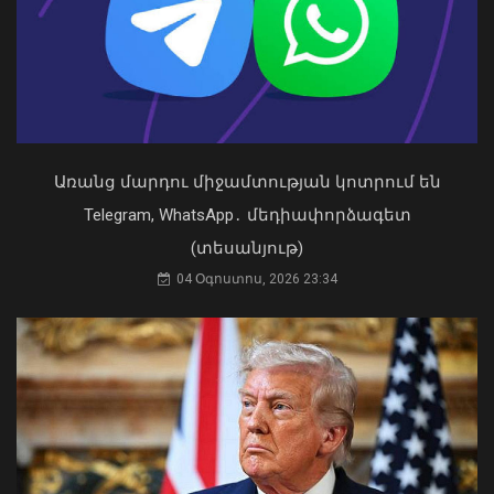
պարապմունքներ են անցկացնում
նորագույն «Կարիճ» և «Լուսան»
զենիթային հրթիռային համալիրներով
09 Օգոստոս, 2026 14:26
Առանց մարդու միջամտության կոտրում են
Telegram, WhatsApp․ մեդիափորձագետ
«Ուժեղ Հայաստան»-ը դեմ է
(տեսանյութ)
քվեարկելու ԱԺ նախագահի
04 Օգոստոս, 2026 23:34
պաշտոնում Ռուբեն Ռուբինյանի
թեկնածությանը
03 Օգոստոս, 2026 13:13
Սուրբ Աննա եկեղեցում մասնակցել եմ
սուրբ և անմահ պատարագի․
Փաշինյան