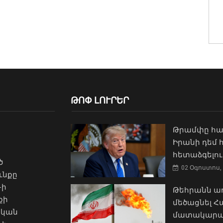
ԹՈՓ ԼՈՒՐԵՐ
Թրամփը հա
Իրանի դեմ
հետաձգելու
ծ
02 Օգոստոս, 
ւնքը
-ի
Թեհրանն առ
քի
մեծացնել 
ական
մատակարա