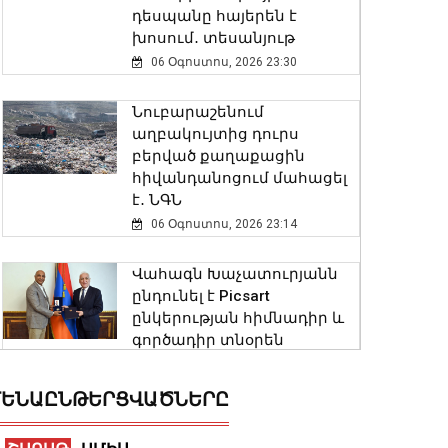
դեսպանը հայերեն է
խոսում․ տեսանյութ
06 Օգոստոս, 2026 23:30
Նուբարաշենում
աղբակույտից դուրս
բերված քաղաքացին
հիվանդանոցում մահացել
է․ ՆԳՆ
06 Օգոստոս, 2026 23:14
Վահագն Խաչատուրյանն
ընդունել է Picsart
ընկերության հիմնադիր և
գործադիր տնօրեն
Հովհաննես Ավոյանին
06 Օգոստոս, 2026 22:51
ԵՆԱԸՆԹԵՐՑՎԱԾՆԵՐԸ
Խոշոր հրդեհ է բռնկվել