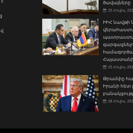
 է
ծավալները
25 Հուլիս, 20
ց
ԻԻՀ նավթի
վերահաստա
ով
պատրաստակ
զարգացնել
համագործա
Հայաստանի
25 Հուլիս, 20
Թրամփը հա
Իրանի հետ 
բանակցությ
28 Հուլիս, 20