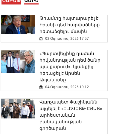
ՇԱԲԱԹ
ԱՄԻՍ
Երևանի Սիլիկյան
թաղամասի
հարևանությամբ գտնվող
Թրամփը հայտարարել է
աղբավայրում
Իրանի դեմ հարվածները
06 Օգոստոս, 2026 22:33
հետաձգելու մասին
02 Օգոստոս, 2026 17:57
Վթար Լոռու մարզում․
փրկարարները վարորդին
«Պարտվեցինք դաժան
դուրս են բերել
հիվանդության դեմ ծանր
արգելափակումից
պայքարում»․ կյանքից
06 Օգոստոս, 2026 22:09
հեռացել է Արսեն
Ասլանյանը
Փոփոխություններ են
04 Օգոստոս, 2026 19:12
կատարվել Երևանի
ավտոբուսային
Վարչապետ Փաշինյանն
երթուղիներում
այցելել է «ԷԼԵՎԵՅԹ ԷՅԱՅ»
06 Օգոստոս, 2026 21:47
արհեստական
բանականության
գործարան
ԱԳ փոխնախարարը