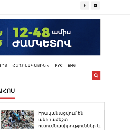
ՈՐՏ
ՀԵՂԻՆԱԿԱՅԻՆ
РУС
ENG
ԱՀՈՍ
Իրականացվում են
անհրաժեշտ
ուսումնասիրություններ և