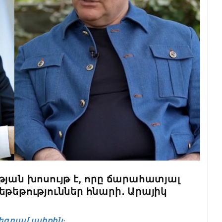
թյան խոսույթ է, որը ճարահատյալ
եթեթություններ հնարի․ Արայիկ
եգրամ ալիքին
։