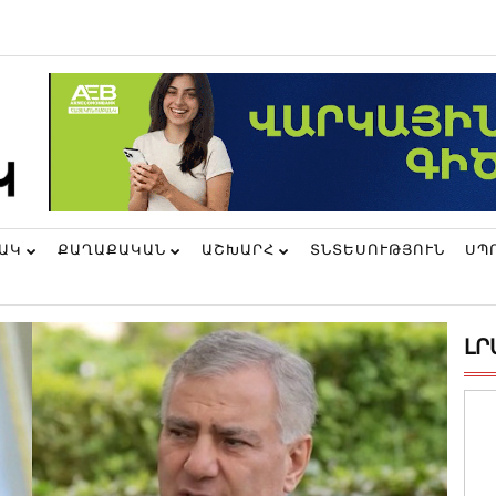
ՆԱԿ
ՔԱՂԱՔԱԿԱՆ
ԱՇԽԱՐՀ
ՏՆՏԵՍՈՒԹՅՈՒՆ
ՍՊ
ԼՐ