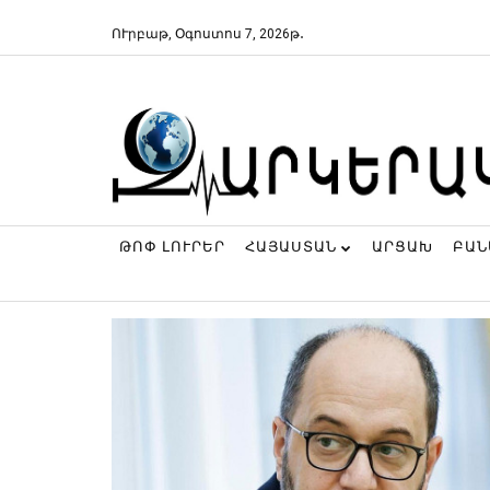
ՈՒրբաթ, Օգոստոս 7, 2026թ․
ԹՈՓ ԼՈՒՐԵՐ
ՀԱՅԱՍՏԱՆ
ԱՐՑԱԽ
ԲԱ