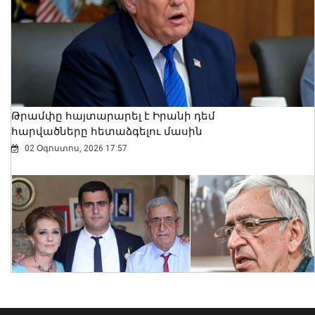
07 Օգոստոս, 2026 10:37
Թրամփը հայտարարել է Իրանի դեմ
հարվածները հետաձգելու մասին
02 Օգոստոս, 2026 17:57
Վայոց ձորի մարզում հրազենի
գործադրմամբ հանցագործություններ
չեն գրանցվել. ՆԳ նախարարն
ամփոփել է 2026-ի առաջին
կիսամյակի աշխատանքը
07 Օգոստոս, 2026 10:35