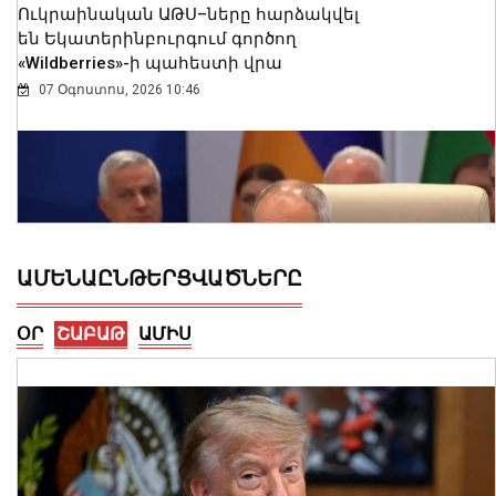
Ուկրաինական ԱԹՍ–ները հարձակվել
են Եկատերինբուրգում գործող
«Wildberries»-ի պահեստի վրա
07 Օգոստոս, 2026 10:46
ԱՄԵՆԱԸՆԹԵՐՑՎԱԾՆԵՐԸ
ՕՐ
ՇԱԲԱԹ
ԱՄԻՍ
Չենք կարող հանրաքվե անել հարցի
շուրջ, որը գոյություն չունի․
անհարգալից կլինի մեր ժողովրդի
նկատմամբ. վարչապետ