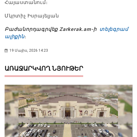
Հայաստանում։
Մկրտիչ Իսրայելյան
Բաժանորդագրվեք Zarkerak.am-ի
տելեգրամ
ալիքին
։
19 Մայիս, 2026 14:23
ԱՌԱՋԱՐԿՎՈՂ ՆՅՈՒԹԵՐ