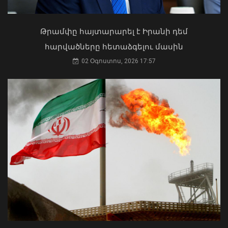
Ի՞նչ ուղերձ էր ոտքի չկանգնելը.
Աղաջանյանը` ընդդիմությանը
02 Օգոստոս, 2026 15:22
Թրամփը հայտարարել է Իրանի դեմ
հարվածները հետաձգելու մասին
02 Օգոստոս, 2026 17:57
Հանցավոր խումբը 9 դրվագ
գործողությամբ զինվորական
հաշմանդամություն ունեցող
անձանցից հափշտակել է 13.8 մլն
դրամ
07 Օգոստոս, 2026 10:10
Մկրտության արարողությունից հետո
Արտաշատում 14 մարդ թունավորման
ախտանիշներով դիմել է ԲԿ. ՀՎԿԱԿ
02 Օգոստոս, 2026 15:06