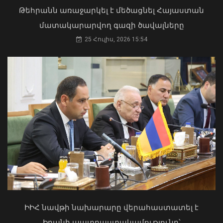
Թեհրանն առաջարկել է մեծացնել Հայաստան
մատակարարվող գազի ծավալները
25 Հուլիս, 2026 15:54
Ղրղզստանում մեկնարկել է ԵԱՏՄ
երկրների վարչապետների
ընդլայնված կազմով նիստը
07 Օգոստոս, 2026 10:08
«Ուժեղ Հայաստան»-ը դեմ է
քվեարկելու ԱԺ նախագահի
պաշտոնում Ռուբեն Ռուբինյանի
թեկնածությանը
ԻԻՀ նավթի նախարարը վերահաստատել է
03 Օգոստոս, 2026 13:13
Իրանի պատրաստակամությունը՝