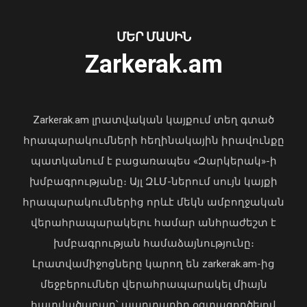
ՄԵՐ ՄԱՍԻՆ
Zarkerak.am
«Պարտվեցինք դաժան հիվանդության
դեմ ծանր պայքարում»․ կյանքից
հեռացել է Արսեն Ասլանյանը
Zarkerak.am լրատվական կայքում տեղ գտած
04 Օգոստոս, 2026 19:12
հրապարակումների հեղինակային իրավունքը
պատկանում է բացառապես «Զարկերակ»-ի
խմբագրությանը։ Այլ ԶԼՄ-ներում սույն կայքի
հրապարակումներից որևէ մեկն ամբողջական
Որքան է էլեկտրական շարժիչով
վերահրապարակելու համար անհրաժեշտ է
տրանսպորտային միջոցների
մաքսատուրքի արտոնության
խմբագրության համաձայնությունը։
քվոտայի մնացորդը օգոստոսի 6-ի
Լրատվամիջոցները կարող են zarkerak.am-ից
դրությամբ
մեջբերումներ վերահրապարակել միայն
07 Օգոստոս, 2026 10:33
հատվածաբար՝ պարտադիր օգտագործելով