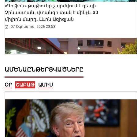
«Դոլֆին» թայֆունը շարժվում է դեպի
Չինաստան․ վտանգի տակ է մինչև 30
միլիոն մարդ․ Լևոն Ազիզյան
07 Օգոստոս, 2026 23:53
ԱՄԵՆԱԸՆԹԵՐՑՎԱԾՆԵՐԸ
ՕՐ
ՇԱԲԱԹ
ԱՄԻՍ
Երևանում արձանագրվել է առանց
իրավական հիմքերի վճարովի