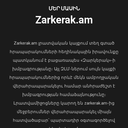
07 Օգոստոս, 2026 23:14
ՄԵՐ ՄԱՍԻՆ
Zarkerak.am
«Պարտվեցինք դաժան հիվանդության
դեմ ծանր պայքարում»․ կյանքից
հեռացել է Արսեն Ասլանյանը
Zarkerak.am լրատվական կայքում տեղ գտած
04 Օգոստոս, 2026 19:12
հրապարակումների հեղինակային իրավունքը
պատկանում է բացառապես «Զարկերակ»-ի
խմբագրությանը։ Այլ ԶԼՄ-ներում սույն կայքի
հրապարակումներից որևէ մեկն ամբողջական
վերահրապարակելու համար անհրաժեշտ է
խմբագրության համաձայնությունը։
Հայաստանի հավաքականի նախկին
Լրատվամիջոցները կարող են zarkerak.am-ից
մարզիչը կգլխավորի Ղազախստանի
մեջբերումներ վերահրապարակել միայն
հավաքականը
հատվածաբար՝ պարտադիր օգտագործելով
07 Օգոստոս, 2026 22:44
Առանց մարդու միջամտության