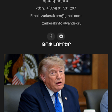
հիպերհղում։
կոտրում են Telegram, WhatsApp․
Հեռ․ +(374) 91 531 297
մեդիափորձագետ (տեսանյութ)
04 Օգոստոս, 2026 23:34
Email: zarkerak.am@gmail.com
zarkerakinfo@yandex.ru
ԹՈՓ ԼՈՒՐԵՐ
Ժամանակավորապես կդադարեցվի
մի շարք հասցեների
էլեկտրամատակարարումը
07 Օգոստոս, 2026 22:11
Ի՞նչ ուղերձ էր ոտքի չկանգնելը.
Աղաջանյանը` ընդդիմությանը
02 Օգոստոս, 2026 15:22