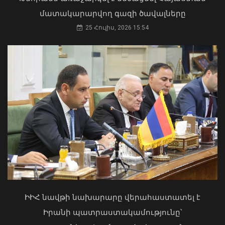
մատակարարվող գազի ծավալները
25 Հուլիս, 2026 15:54
Վայոց ձորի քրեական ոստիկանները
դանակահարության դեպք են
բացահայտել․ կատարվում է
նախաքննություն
Ուկրաինայի Գերագույն Ռադայի
07 Օգոստոս, 2026 21:30
նախագահը շնորհավորել է ՀՀ ԱԺ
նախագահին
04 Օգոստոս, 2026 17:41
ԻԻՀ նավթի նախարարը վերահաստատել է
Իրանի պատրաստակամությունը՝