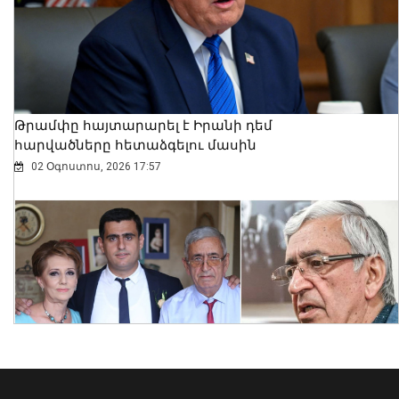
ավտոկայանատեղի կազմակերպելու
12 դեպք
07 Օգոստոս, 2026 23:30
Թրամփը հայտարարել է Իրանի դեմ
հարվածները հետաձգելու մասին
02 Օգոստոս, 2026 17:57
Հայաստանի 7 շախմատիստ
մեկնարկել է հաղթանակով․ Մ-20 ԵԱ