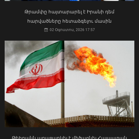
Թրամփը հայտարարել է Իրանի դեմ
հարվածները հետաձգելու մասին
02 Օգոստոս, 2026 17:57
Փոխվարչապետ Տիգրան
Խաչատրյանը մասնակցել է
Շինարարի օրվան նվիրված
միջոցառմանը
07 Օգոստոս, 2026 21:53
Մկրտության արարողությունից հետո
Արտաշատում 14 մարդ թունավորման
ախտանիշներով դիմել է ԲԿ. ՀՎԿԱԿ
02 Օգոստոս, 2026 15:06
Թեհրանն առաջարկել է մեծացնել Հայաստան