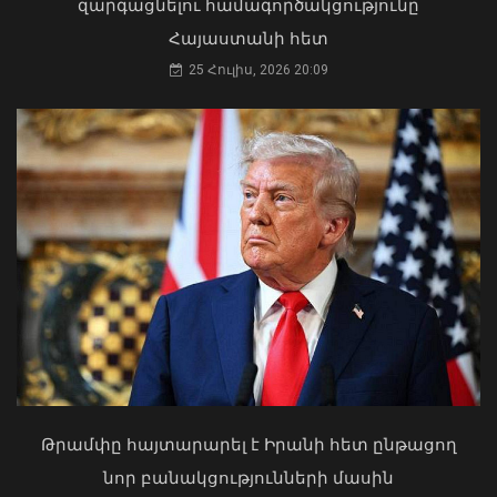
զարգացնելու համագործակցությունը
Հայաստանի հետ
25 Հուլիս, 2026 20:09
Արթուր Խուդինյանը նշանակվել է ՓԾ
տնօրենի տեղակալ․ Արամ
Ղազարյանն անձնակազմին է
ներկայացրել նորանշանակ
տեղակալին
Դուք 5 տարի ինձնից փախած եք ման
07 Օգոստոս, 2026 21:05
եկել. Կոնջորյանը՝ «Հայաստան»
դաշինքի պատգամավորներին
04 Օգոստոս, 2026 15:53
Թրամփը հայտարարել է Իրանի հետ ընթացող
նոր բանակցությունների մասին