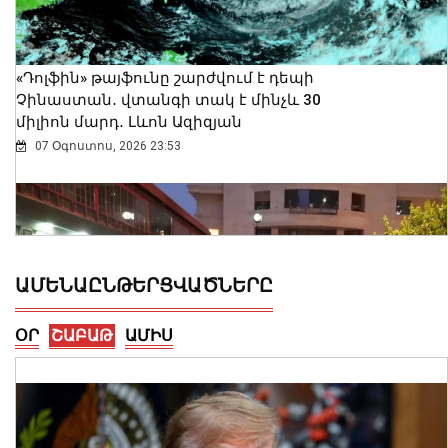
«Դոլֆին» թայֆունը շարժվում է դեպի
Չինաստան․ վտանգի տակ է մինչև 30
միլիոն մարդ․ Լևոն Ազիզյան
07 Օգոստոս, 2026 23:53
ԱՄԵՆԱԸՆԹԵՐՑՎԱԾՆԵՐԸ
ՕՐ
ՇԱԲԱԹ
ԱՄԻՍ