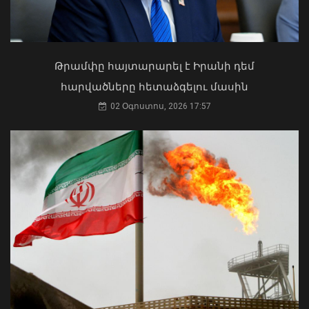
նախագահը շնորհավորել է ՀՀ ԱԺ
նախագահին
04 Օգոստոս, 2026 17:41
Թրամփը հայտարարել է Իրանի դեմ
հարվածները հետաձգելու մասին
02 Օգոստոս, 2026 17:57
Փոխվարչապետ Տիգրան
Խաչատրյանը մասնակցել է
Շինարարի օրվան նվիրված
միջոցառմանը
07 Օգոստոս, 2026 21:53
Ի՞նչ ուղերձ էր ոտքի չկանգնելը.
Աղաջանյանը` ընդդիմությանը
02 Օգոստոս, 2026 15:22