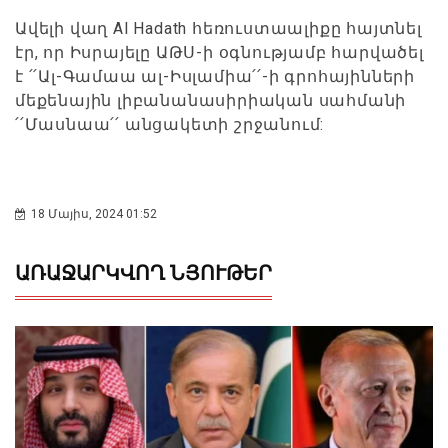
Ավելի վաղ Al Hadath հեռուստաալիքը հայտնել
էր, որ Իսրայելը ԱԹՍ-ի օգնությամբ հարվածել
է ՛՛Ալ-Գամաա ալ-Իսլամիա՛՛-ի գրոհայինների
մեքենային լիբանանասիրիական սահմանի
՛՛Մասնաա՛՛ անցակետի շրջանում:
18 Մայիս, 2024 01:52
ԱՌԱՋԱՐԿՎՈՂ ՆՅՈՒԹԵՐ