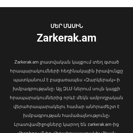
Հայաստանի 7 շախմատիստ
մեկնարկել է հաղթանակով․ Մ-20 ԵԱ
07 Օգոստոս, 2026 23:14
ՄԵՐ ՄԱՍԻՆ
Zarkerak.am
«Պարտվեցինք դաժան հիվանդության
դեմ ծանր պայքարում»․ կյանքից
հեռացել է Արսեն Ասլանյանը
Zarkerak.am լրատվական կայքում տեղ գտած
04 Օգոստոս, 2026 19:12
հրապարակումների հեղինակային իրավունքը
պատկանում է բացառապես «Զարկերակ»-ի
խմբագրությանը։ Այլ ԶԼՄ-ներում սույն կայքի
հրապարակումներից որևէ մեկն ամբողջական
վերահրապարակելու համար անհրաժեշտ է
խմբագրության համաձայնությունը։
Հայաստանի հավաքականի նախկին
Լրատվամիջոցները կարող են zarkerak.am-ից
մարզիչը կգլխավորի Ղազախստանի