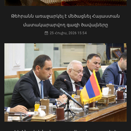
Թեհրանն առաջարկել է մեծացնել Հայաստան
մատակարարվող գազի ծավալները
25 Հուլիս, 2026 15:54
Վայոց ձորի քրեական ոստիկանները
դանակահարության դեպք են
բացահայտել․ կատարվում է
նախաքննություն
Մկրտության արարողությունից հետո
07 Օգոստոս, 2026 21:30
Արտաշատում 14 մարդ թունավորման
ախտանիշներով դիմել է ԲԿ. ՀՎԿԱԿ
02 Օգոստոս, 2026 15:06