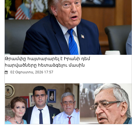
Երևանում արձանագրվել է առանց
իրավական հիմքերի վճարովի
ավտոկայանատեղի կազմակերպելու
12 դեպք
07 Օգոստոս, 2026 23:30
Թրամփը հայտարարել է Իրանի դեմ
հարվածները հետաձգելու մասին
02 Օգոստոս, 2026 17:57