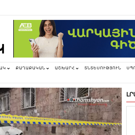
ՆԱԿ
ՔԱՂԱՔԱԿԱՆ
ԱՇԽԱՐՀ
ՏՆՏԵՍՈՒԹՅՈՒՆ
ՍՊ
ԼՐ