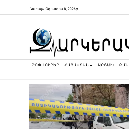
Շաբաթ, Օգոստոս 8, 2026թ․
ԹՈՓ ԼՈՒՐԵՐ
ՀԱՅԱՍՏԱՆ
ԱՐՑԱԽ
ԲԱ