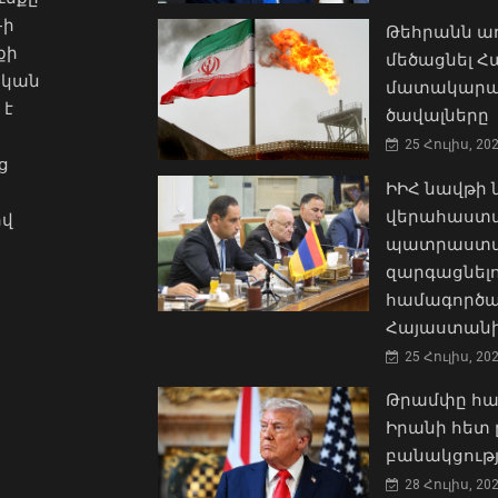
-ի
Թեհրանն առ
քի
մեծացնել 
ական
մատակարա
 է
ծավալները
25 Հուլիս, 20
ց
ԻԻՀ նավթի
վերահաստա
ով
պատրաստակ
զարգացնել
համագործա
Հայաստանի
25 Հուլիս, 20
Թրամփը հա
Իրանի հետ 
բանակցությ
28 Հուլիս, 20