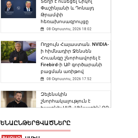
Տեղի է ունեցել Նիկոլ
Փաշինյանի և Դոնալդ
Թրամփի
հեռախոսազրույցը
08 Օգոստոս, 2026 18:02
Ողջույն Հայաստան. NVIDIA-
ի հիմնադիր Ջենսեն
Հուանգը շնորհավորել է
Firebird-ի ԱԲ գործարանի
բացման առիթով
08 Օգոստոս, 2026 17:52
Զելենսկին
շնորհակալություն է
հայտնել ԱՄՆ Սենատին՝ ՌԴ
դեմ պատժամիջոցների
փաթեթին հավանություն
ԵՆԱԸՆԹԵՐՑՎԱԾՆԵՐԸ
տալու համար
08 Օգոստոս, 2026 17:38