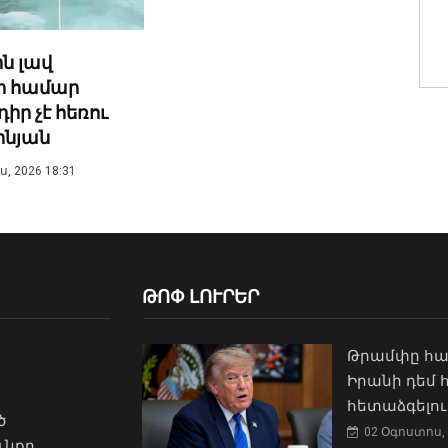
ն լավ
ի համար
ր չէ հեռու
ինյան
, 2026 18:31
ԹՈՓ ԼՈՒՐԵՐ
Թրամփը հա
Իրանի դեմ
հետաձգելու
ծ
02 Օգոստոս, 
ւնքը