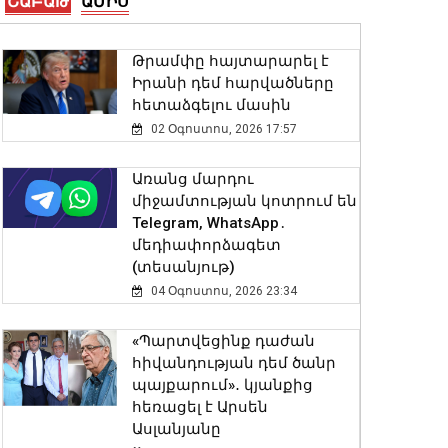
ՇԱԲԱԹ
ԱՄԻՍ
Մենք կենտրոնանալու ենք
Թրամփը հայտարարել է
TRIPP նախագծի վրա, որը
Իրանի դեմ հարվածները
ևս մեկ աստիճանով
հետաձգելու մասին
բարձրացնելու է
Հայաստանի կշիռը
02 Օգոստոս, 2026 17:57
միջազգային ներդրումային
քարտեզում. վարչապետ
Առանց մարդու
08 Օգոստոս, 2026 17:22
միջամտության կոտրում են
Telegram, WhatsApp․
մեդիափորձագետ
Մահացել է Լիոնել Մեսսիի
(տեսանյութ)
հայրը
04 Օգոստոս, 2026 23:34
08 Օգոստոս, 2026 17:01
«Պարտվեցինք դաժան
ԱՄՆ Սենատը Ռուսաստանի
հիվանդության դեմ ծանր
դեմ լայնածավալ
պայքարում»․ կյանքից
պատժամիջոցների
հեռացել է Արսեն
օրինագիծ է ընդունել
Ասլանյանը
08 Օգոստոս, 2026 16:45