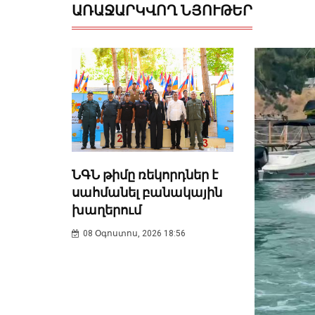
ԱՌԱՋԱՐԿՎՈՂ ՆՅՈՒԹԵՐ
ՆԳՆ թիմը ռեկորդներ է
սահմանել բանակային
խաղերում
08 Օգոստոս, 2026 18:56