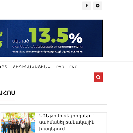
ՈՐՏ
ՀԵՂԻՆԱԿԱՅԻՆ
РУС
ENG
ԱՀՈՍ
ՆԳՆ թիմը ռեկորդներ է
սահմանել բանակային
խաղերում