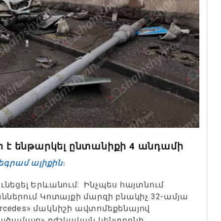
թի է ենթարկել ընտանիքի 4 անդամի
եգրամ ալիքին
։
 ունեցել Երևանում: Ինչպես հայտնում
մաններում Կոտայքի մարզի բնակիչ 32-ամյա
cedes» մակնիշի ավտոմեքենայով
վածամայր» բժշկական կենտրոնի