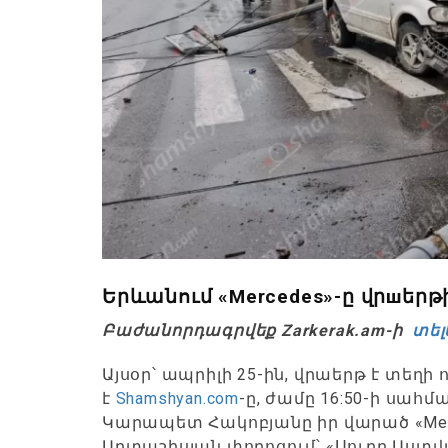
Երևանում «Mercedes»-ը վրшեր
Բաժանորդագրվեք Zarkerak.am-ի
տել
Այսօր՝ ապրիլի 25-ին, վրաերթ է տեղի
է
Shamshyan.com
-ը, ժամը 16:50-ի սահ
Կարապետ Հակոբյանը իր վարած «Mer
Արտաշիսյան փողոցում՝ «Սուրբ Աստ