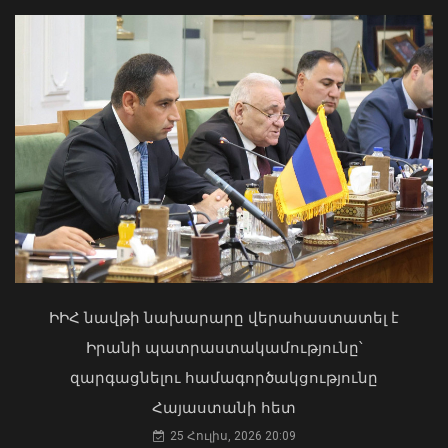
Տ4 տրոլեյբուսը կերթևեկի փոփոխված
երթուղով
06 Օգոստոս, 2026 18:10
Մկրտության արարողությունից հետո
Արտաշատում 14 մարդ թունավորման
ախտանիշներով դիմել է ԲԿ. ՀՎԿԱԿ
ԻԻՀ նավթի նախարարը վերահաստատել է
02 Օգոստոս, 2026 15:06
Իրանի պատրաստակամությունը՝
զարգացնելու համագործակցությունը
Հայաստանի հետ
25 Հուլիս, 2026 20:09