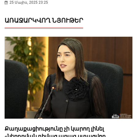
25 Մայիս, 2025 23:25
ԱՌԱՋԱՐԿՎՈՂ ՆՅՈՒԹԵՐ
Քաղաքացիությունը չի կարող լինել
«ներդրման դիմաց արագ ստացվող