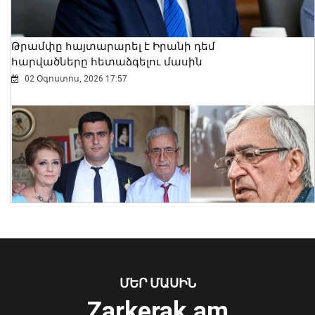
Թրամփը հայտարարել է Իրանի դեմ
հարվածները հետաձգելու մասին
02 Օգոստոս, 2026 17:57
Ռուբեն Ռուբինյանն ու Վալենտինա
Մատվիենկոն քննարկել են
միջխորհրդարանական
համագործակցության օրակարգը
06 Օգոստոս, 2026 19:09
ՄԵՐ ՄԱՍԻՆ
Zarkerak.am