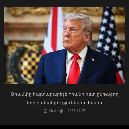
«Օձուն» ապրանքանիշի գազավորված
ըմպելիքների արտադրամասի
արտադրական գործունեությունը
Երևանի Կենտրոնում պետության
կասեցվել է
սեփականության իրավունքն է
06 Օգոստոս, 2026 18:01
վերականգնվել 51,9 քմ նկուղային
տարածքի և հողամասի նկատմամբ
31 Հուլիս, 2026 15:26
Թրամփը հայտարարել է Իրանի հետ ընթացող
նոր բանակցությունների մասին
28 Հուլիս, 2026 10:47