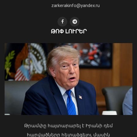
01 Օգոստոս, 2026 14:39
zarkerakinfo@yandex.ru
ԹՈՓ ԼՈՒՐԵՐ
ՊԵԿ-ը՝ էլեկտրոնային ստորագրության
համակարգում խնդիրների
վերաբերյալ
06 Օգոստոս, 2026 18:45
Ի՞նչ ուղերձ էր ոտքի չկանգնելը.
Աղաջանյանը` ընդդիմությանը
02 Օգոստոս, 2026 15:22
Թրամփը հայտարարել է Իրանի դեմ
հարվածները հետաձգելու մասին