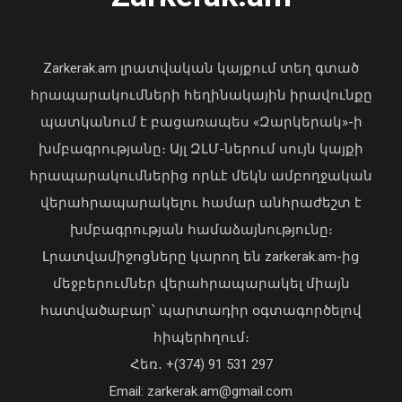
«Պարտվեցինք դաժան հիվանդության
դեմ ծանր պայքարում»․ կյանքից
հեռացել է Արսեն Ասլանյանը
Zarkerak.am լրատվական կայքում տեղ գտած
04 Օգոստոս, 2026 19:12
հրապարակումների հեղինակային իրավունքը
պատկանում է բացառապես «Զարկերակ»-ի
խմբագրությանը։ Այլ ԶԼՄ-ներում սույն կայքի
հրապարակումներից որևէ մեկն ամբողջական
վերահրապարակելու համար անհրաժեշտ է
խմբագրության համաձայնությունը։
Լրատվամիջոցները կարող են zarkerak.am-ից
Սամվել Սիմոնյանը պարգևատրվել է
«Հայրենիքին մատուցած
մեջբերումներ վերահրապարակել միայն
ծառայությունների համար»
հատվածաբար՝ պարտադիր օգտագործելով
շքանշանով
հիպերհղում։
06 Օգոստոս, 2026 18:53
Վարչապետ Փաշինյանն այցելել է
Հեռ․ +(374) 91 531 297
«ԷԼԵՎԵՅԹ ԷՅԱՅ» արհեստական
բանականության գործարան
Email: zarkerak.am@gmail.com