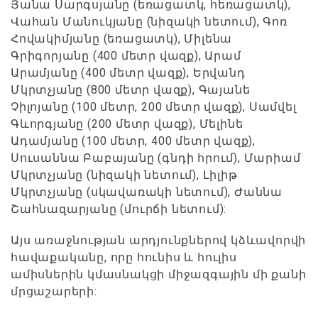
Յանա Սարգսյանը (եռացատկ, հեռացատկ),
Վահան Մանուկյանը (նիզակի նետում), Գոռ
Հովակիմյանը (եռացատկ), Միլենա
Գրիգորյանը (400 մետր վազք), Արամ
Արամյանը (400 մետր վազք), Երվանդ
Մկրտչյանը (800 մետր վազք), Գայանե
Չիլոյանը (100 մետր, 200 մետր վազք), Սամվել
Գևորգյանը (200 մետր վազք), Մելինե
Ադամյանը (100 մետր, 400 մետր վազք),
Սուսաննա Բաբայանը (գնդի հրում), Մարիամ
Մկրտչյանը (նիզակի նետում), Լիլիթ
Մկրտչյանը (սկավառակի նետում), Ժաննա
Շահնազարյանը (մուրճի նետում):
Այս առաջնության արդյունքներով կձևավորվի
հավաքականը, որը հունիս և հուլիս
ամիսներին կմասնակցի միջազգային մի քանի
մրցաշարերի: