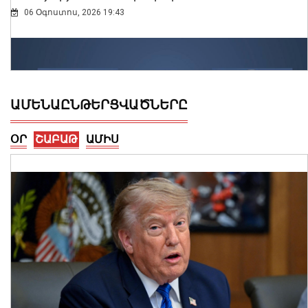
06 Օգոստոս, 2026 19:43
ԱՄԵՆԱԸՆԹԵՐՑՎԱԾՆԵՐԸ
ՕՐ
ՇԱԲԱԹ
ԱՄԻՍ
ՄԱԿ-ի անունից ցանկանում եմ
վստահեցնել Ձեզ, Կառավարությանը
և Հայաստանի ժողովրդին մեր
շարունակական աջակցության
հարցում. Գուտերեշը՝ Փաշինյանին
06 Օգոստոս, 2026 19:22