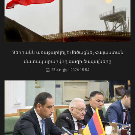
Մկրտության արարողությունից հետո
Արտաշատում 14 մարդ թունավորման
ախտանիշներով դիմել է ԲԿ. ՀՎԿԱԿ
Վթար Լոռու մարզում․ փրկարարները
02 Օգոստոս, 2026 15:06
վարորդին դուրս են բերել
արգելափակումից
Թեհրանն առաջարկել է մեծացնել Հայաստան
06 Օգոստոս, 2026 22:09
մատակարարվող գազի ծավալները
25 Հուլիս, 2026 15:54