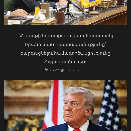
«Ուժեղ Հայաստան»-ը դեմ է
քվեարկելու ԱԺ նախագահի
պաշտոնում Ռուբեն Ռուբինյանի
Փոփոխություններ են կատարվել
թեկնածությանը
Երևանի ավտոբուսային
երթուղիներում
ԻԻՀ նավթի նախարարը վերահաստատել է
03 Օգոստոս, 2026 13:13
06 Օգոստոս, 2026 21:47
Իրանի պատրաստակամությունը՝
զարգացնելու համագործակցությունը
Հայաստանի հետ
25 Հուլիս, 2026 20:09
Քաղաքացիները, Սևանի
ջրափրկարարներն ու Ճամբարակի