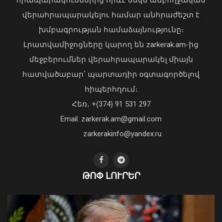
վերահրապարակելու համար անհրաժեշտ է
խմբագրության համաձայնությունը։
Լրատվամիջոցները կարող են zarkerak.am-ից
Վահագն Խաչատուրյանն ընդունել է
մեջբերումներ վերահրապարակել միայն
Picsart ընկերության հիմնադիր և
հատվածաբար՝ պարտադիր օգտագործելով
գործադիր տնօրեն Հովհաննես
հիպերհղում։
Ավոյանին
Վարչապետ Փաշինյանն այցելել է
Հեռ․ +(374) 91 531 297
06 Օգոստոս, 2026 22:51
«ԷԼԵՎԵՅԹ ԷՅԱՅ» արհեստական
բանականության գործարան
Email: zarkerak.am@gmail.com
01 Օգոստոս, 2026 14:39
zarkerakinfo@yandex.ru
ԹՈՓ ԼՈՒՐԵՐ