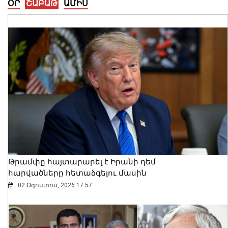
ՕՐ
ՇԱԲԱԹ
ԱՄԻՍ
Ալեքսանդրա Քոուլը շարունակում է
բացահայտել Հայաստանը․ Մեծ
Բրիտանիայի դեսպանը հայերեն է
խոսում․ տեսանյութ
06 Օգոստոս, 2026 23:30
Թրամփը հայտարարել է Իրանի դեմ
հարվածները հետաձգելու մասին
02 Օգոստոս, 2026 17:57