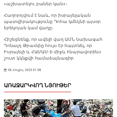
«աշխատելու բաներ կան»։
Հաղորդվում է նաև, որ իսրայելական
պատվիրակությունը Դոհա կմեկնի այսօր
երեկոյան կամ վաղը։
Հիշեցնենք, որ ավելի վաղ ԱՄՆ նախագահ
Դոնալդ Թրամփը հույս էր հայտնել, որ
Իսրայելի և ՀԱՄԱՍ-ի միջև հնարավորինս
շուտ կկնքվի համաձայնագիր:
06 Հուլիս, 2025 01:58
ԱՌԱՋԱՐԿՎՈՂ ՆՅՈՒԹԵՐ