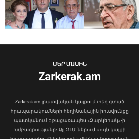
Նուբարաշենում աղբակույտից դուրս
բերված քաղաքացին հիվանդանոցում
մահացել է․ ՆԳՆ
ՄԵՐ ՄԱՍԻՆ
06 Օգոստոս, 2026 23:14
Zarkerak.am
«Պարտվեցինք դաժան հիվանդության
դեմ ծանր պայքարում»․ կյանքից
հեռացել է Արսեն Ասլանյանը
Zarkerak.am լրատվական կայքում տեղ գտած
04 Օգոստոս, 2026 19:12
հրապարակումների հեղինակային իրավունքը
պատկանում է բացառապես «Զարկերակ»-ի
խմբագրությանը։ Այլ ԶԼՄ-ներում սույն կայքի
հրապարակումներից որևէ մեկն ամբողջական