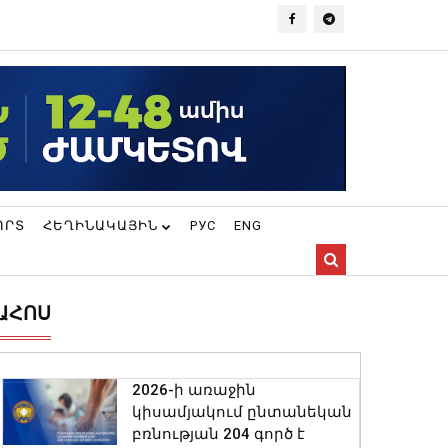
ՈՐՏ
ՀԵՂԻՆԱԿԱՅԻՆ
РУС
ENG
ԱՀՈՍ
2026-ի առաջին
կիսամյակում ընտանեկան
բռնության 204 գործ է