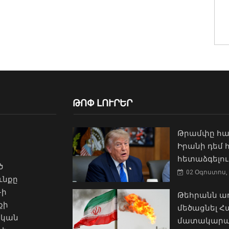
ԹՈՓ ԼՈՒՐԵՐ
Թրամփը հա
Իրանի դեմ
հետաձգելու
ծ
02 Օգոստոս, 
ւնքը
-ի
Թեհրանն առ
քի
մեծացնել 
ական
մատակարա