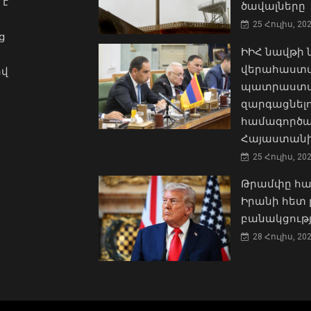
 է
ծավալները
25 Հուլիս, 20
ց
ԻԻՀ նավթի
վերահաստա
ով
պատրաստակ
զարգացնել
համագործա
Հայաստանի
25 Հուլիս, 20
Թրամփը հա
Իրանի հետ 
բանակցությ
28 Հուլիս, 20