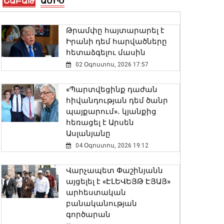
ՇԱԲԱԹ
ԱՄԻՍ
ԵԱՏՄ անդամ
պետությունների
Թրամփը հայտարարել է
փոխգործակցությունը
Իրանի դեմ հարվածները
երրորդ գործընկերների
հետաձգելու մասին
հետ չպետք է ընկալվի
02 Օգոստոս, 2026 17:57
որպես զրոյական
գումարով խաղ․
«Պարտվեցինք դաժան
վարչապետ
հիվանդության դեմ ծանր
07 Օգոստոս, 2026 11:49
պայքարում»․ կյանքից
հեռացել է Արսեն
Շնորհակալություն Ձեր
Ասլանյանը
առաջնորդության համար՝
04 Օգոստոս, 2026 19:12
ԱՄՆ–Հայաստան
հարաբերությունների
Վարչապետ Փաշինյանն
խորացման գործում․ Դիլոն
այցելել է «ԷԼԵՎԵՅԹ ԷՅԱՅ»
07 Օգոստոս, 2026 11:40
արհեստական
բանականության
Եվրասիական
գործարան
տնտեսական միությունը