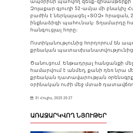
ապօրինի պահվող զենք-զինամթերքի կ
Զոլաքար գյուղի 52-ամյա մի բնակիչ
բաժին է ներկայացել «ՏՕԶ» հրացան,
ինքնաձիգի պահունակ։ Տղամարդը հայ
հանգուցյալ հորը։
Ոստիկանությունից հորդորում են ապ
քրեական պատասխանատվությունից 
Ծանուցում. Ենթադրյալ հանցանքի մ
համարվում է անմեղ, քանի դեռ նրա մ
քրեական դատավարության օրենսգր
օրինական ուժի մեջ մտած դատավճռո
31 Հուլիս, 2025 20:27
ԱՌԱՋԱՐԿՎՈՂ ՆՅՈՒԹԵՐ