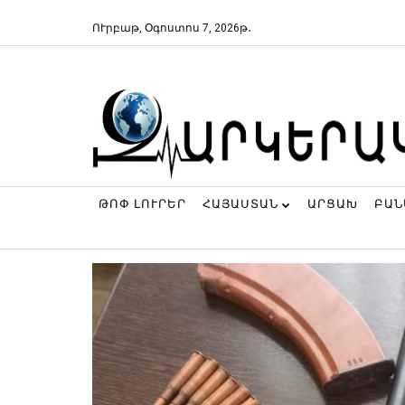
ՈՒրբաթ, Օգոստոս 7, 2026թ․
ԹՈՓ ԼՈՒՐԵՐ
ՀԱՅԱՍՏԱՆ
ԱՐՑԱԽ
ԲԱ