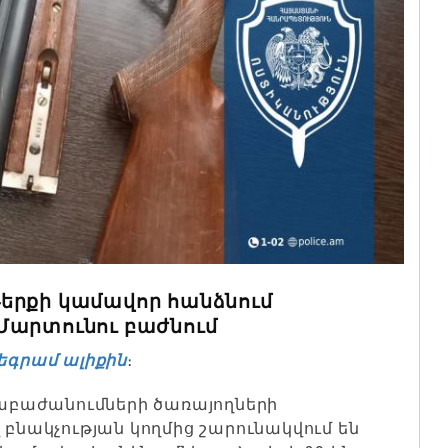
երքի կամավոր հանձնում
Մարտունու բաժնում
եգրամ ալիքին
։
աբաժանումների ծառայողների
նակչության կողմից շարունակվում են