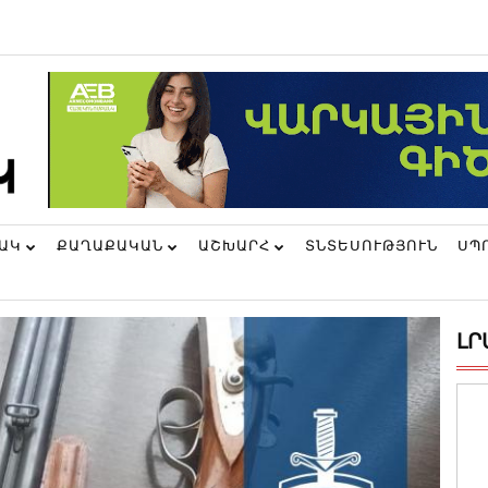
ՆԱԿ
ՔԱՂԱՔԱԿԱՆ
ԱՇԽԱՐՀ
ՏՆՏԵՍՈՒԹՅՈՒՆ
ՍՊ
ԼՐ