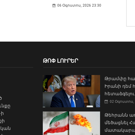
06 Օգոստոս, 2026 23:30
ԹՈՓ ԼՈՒՐԵՐ
Թրամփը հա
Իրանի դեմ
հետաձգելու
ծ
02 Օգոստոս, 
ւնքը
-ի
Թեհրանն առ
քի
մեծացնել 
ական
մատակարա