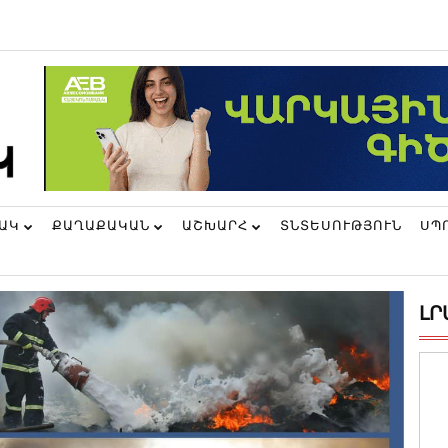
ՆԱԿ
ՔԱՂԱՔԱԿԱՆ
ԱՇԽԱՐՀ
ՏՆՏԵՍՈՒԹՅՈՒՆ
ՍՊ
ԼՐ