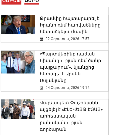
ՇԱԲԱԹ
ԱՄԻՍ
Երևանի Սիլիկյան
թաղամասի
հարևանությամբ գտնվող
Թրամփը հայտարարել է
աղբավայրում
Իրանի դեմ հարվածները
06 Օգոստոս, 2026 22:33
հետաձգելու մասին
02 Օգոստոս, 2026 17:57
Վթար Լոռու մարզում․
փրկարարները վարորդին
«Պարտվեցինք դաժան
դուրս են բերել
հիվանդության դեմ ծանր
արգելափակումից
պայքարում»․ կյանքից
06 Օգոստոս, 2026 22:09
հեռացել է Արսեն
Ասլանյանը
Փոփոխություններ են
04 Օգոստոս, 2026 19:12
կատարվել Երևանի
ավտոբուսային
Վարչապետ Փաշինյանն
երթուղիներում
այցելել է «ԷԼԵՎԵՅԹ ԷՅԱՅ»
06 Օգոստոս, 2026 21:47
արհեստական
բանականության
գործարան
ԱԳ փոխնախարարը