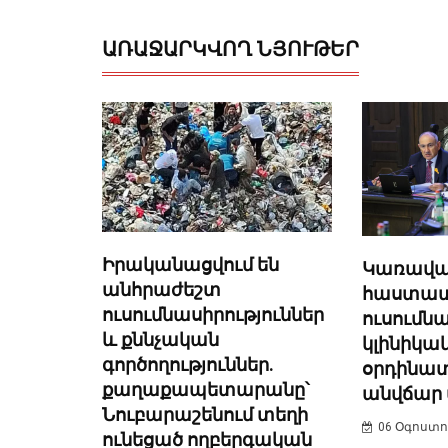
ԱՌԱՋԱՐԿՎՈՂ ՆՅՈՒԹԵՐ
Իրականացվում են
Կառավար
անհրաժեշտ
հաստատել
ուսումնասիրություններ
ուսում
և քննչական
կլինիկա
գործողություններ.
օրդինատ
քաղաքապետարանը՝
անվճար 
Նուբարաշենում տեղի
06 Օգոստոս
ունեցած ողբերգական