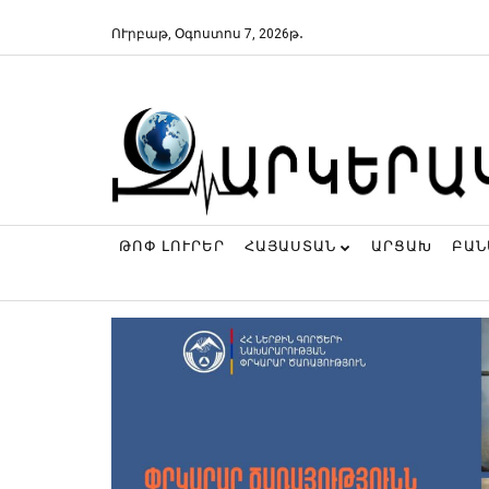
ՈՒրբաթ, Օգոստոս 7, 2026թ․
ԹՈՓ ԼՈՒՐԵՐ
ՀԱՅԱՍՏԱՆ
ԱՐՑԱԽ
ԲԱ