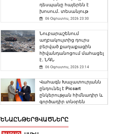
դեսպանը հայերեն է
խոսում․ տեսանյութ
06 Օգոստոս, 2026 23:30
Նուբարաշենում
աղբակույտից դուրս
բերված քաղաքացին
հիվանդանոցում մահացել
է․ ՆԳՆ
06 Օգոստոս, 2026 23:14
Վահագն Խաչատուրյանն
ընդունել է Picsart
ընկերության հիմնադիր և
գործադիր տնօրեն
Հովհաննես Ավոյանին
06 Օգոստոս, 2026 22:51
ԵՆԱԸՆԹԵՐՑՎԱԾՆԵՐԸ
Խոշոր հրդեհ է բռնկվել