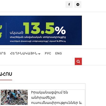
ՈՐՏ
ՀԵՂԻՆԱԿԱՅԻՆ
РУС
ENG
ԱՀՈՍ
Իրականացվում են
անհրաժեշտ
ուսումնասիրություններ և