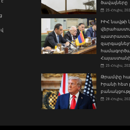
 է
ծավալները
25 Հուլիս, 20
ց
ԻԻՀ նավթի
վերահաստա
ով
պատրաստակ
զարգացնել
համագործա
Հայաստանի
25 Հուլիս, 20
Թրամփը հա
Իրանի հետ 
բանակցությ
28 Հուլիս, 20