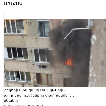
ԼՐԱՀՈՍ
Հրդեհի ահազանգ Սայաթ-Նովա
պողոտայում. շենքից տարհանվել է 5
բնակիչ