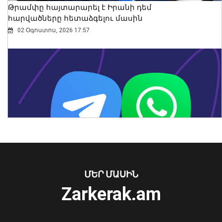
Թրամփը հայտարարել է Իրանի դեմ
հարվածները հետաձգելու մասին
02 Օգոստոս, 2026 17:57
Ամառային լավ հանգստի համար
Առանց մարդու միջամտության
ՄԵՐ ՄԱՍԻՆ
պարտադիր չէ հեռու գնալ. Ավինյան
կոտրում են Telegram, WhatsApp․
08 Օգոստոս, 2026 18:31
Zarkerak.am
մեդիափորձագետ (տեսանյութ)
04 Օգոստոս, 2026 23:34