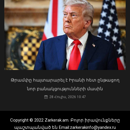
Մենք կենտրոնանալու ենք TRIPP
նախագծի վրա, որը ևս մեկ
«Ուժեղ Հայաստան»-ը դեմ է
աստիճանով բարձրացնելու է
քվեարկելու ԱԺ նախագահի
Հայաստանի կշիռը միջազգային
պաշտոնում Ռուբեն Ռուբինյանի
ներդրումային քարտեզում.
թեկնածությանը
վարչապետ
03 Օգոստոս, 2026 13:13
08 Օգոստոս, 2026 17:22
Թրամփը հայտարարել է Իրանի հետ ընթացող
նոր բանակցությունների մասին
28 Հուլիս, 2026 10:47
Copyright © 2022 Zarkerak.am. Բոլոր իրավունքները
պաշտպանված են Email:zarkerakinfo@yandex.ru