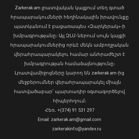
Zarkerak.am լրատվական կայքում տեղ գտած
հրապարակումների հեղինակային իրավունքը
պատկանում է բացառապես «Զարկերակ»-ի
խմբագրությանը։ Այլ ԶԼՄ-ներում սույն կայքի
հրապարակումներից որևէ մեկն ամբողջական
վերահրապարակելու համար անհրաժեշտ է
խմբագրության համաձայնությունը։
Սերբիայի ԱԳ նախարարը
Լրատվամիջոցները կարող են zarkerak.am-ից
շնորհավորել է Արարատ Միրզոյանին
մեջբերումներ վերահրապարակել միայն
ՀՀ ԱԳ նախարարի պաշտոնում
հատվածաբար՝ պարտադիր օգտագործելով
վերանշանակվելու առթիվ
«Պարտվեցինք դաժան հիվանդության
08 Օգոստոս, 2026 18:10
հիպերհղում։
դեմ ծանր պայքարում»․ կյանքից
Հեռ․ +(374) 91 531 297
հեռացել է Արսեն Ասլանյանը
04 Օգոստոս, 2026 19:12
Email: zarkerak.am@gmail.com
zarkerakinfo@yandex.ru