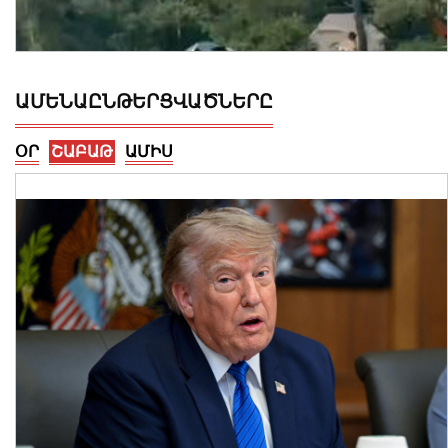
ԱՄԵՆԱԸՆԹԵՐՑՎԱԾՆԵՐԸ
ՕՐ
ՇԱԲԱԹ
ԱՄԻՍ