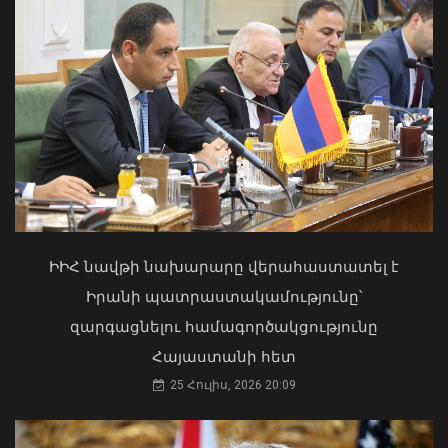
Զելենսկին շնորհակալություն է
Մկրտության արարողությունից հետո
հայտնել ԱՄՆ Սենատին՝ ՌԴ դեմ
Արտաշատում 14 մարդ թունավորման
պատժամիջոցների փաթեթին
ախտանիշներով դիմել է ԲԿ. ՀՎԿԱԿ
հավանություն տալու համար
02 Օգոստոս, 2026 15:06
08 Օգոստոս, 2026 17:38
ԻԻՀ նավթի նախարարը վերահաստատել է
Իրանի պատրաստակամությունը՝
զարգացնելու համագործակցությունը
Հայաստանի հետ
25 Հուլիս, 2026 20:09