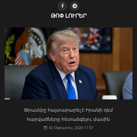
ԹՈՓ ԼՈՒՐԵՐ
Տեղի է ունեցել Նիկոլ Փաշինյանի և
Դոնալդ Թրամփի հեռախոսազրույցը
08 Օգոստոս, 2026 18:02
Ուկրաինայի Գերագույն Ռադայի
նախագահը շնորհավորել է ՀՀ ԱԺ
նախագահին
04 Օգոստոս, 2026 17:41
Թրամփը հայտարարել է Իրանի դեմ
հարվածները հետաձգելու մասին
02 Օգոստոս, 2026 17:57