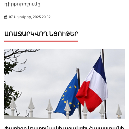
դիրքորոշումը:
07 Նոյեմբեր, 2025 20:32
ԱՌԱՋԱՐԿՎՈՂ ՆՅՈՒԹԵՐ
Փարիզը կշարունակի աջակցել Հայաստանի