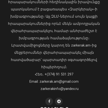
հրապարակումների հեղինակային իրավունքը
պատկանում է բացառապես «Զարկերակ»-ի
խմբագրությանը։ Այլ ԶԼՄ-ներում սույն կայքի
հրապարակումներից որևէ մեկն ամբողջական
վերահրապարակելու համար անհրաժեշտ է
խմբագրության համաձայնությունը։
Լրատվամիջոցները կարող են zarkerak.am-ից
մեջբերումներ վերահրապարակել միայն
հատվածաբար՝ պարտադիր օգտագործելով
հիպերհղում։
«Պարտվեցինք դաժան հիվանդության
Հեռ․ +(374) 91 531 297
դեմ ծանր պայքարում»․ կյանքից
Email: zarkerak.am@gmail.com
հեռացել է Արսեն Ասլանյանը
04 Օգոստոս, 2026 19:12
zarkerakinfo@yandex.ru
Օգոստոսի 16-ին «Երազ Այգի»-ում