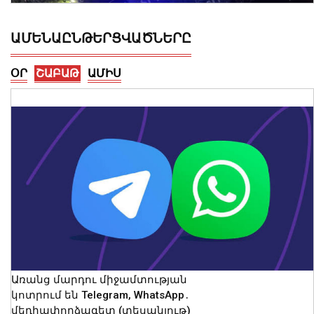
ԱՄԵՆԱԸՆԹԵՐՑՎԱԾՆԵՐԸ
ՕՐ
ՇԱԲԱԹ
ԱՄԻՍ
Ողբերգական դեպք Երևանում․
Կիևյան կամրջի տակ՝ ճանապարհի
երթևեկելի գոտում, հայտնաբերվել է
տղամարդու մարմին
08 Օգոստոս, 2026 23:15
Առանց մարդու միջամտության
կոտրում են Telegram, WhatsApp․
մեդիափորձագետ (տեսանյութ)