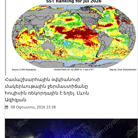
Համաշխարհային օվկիանոսի
մակերևութային ջերմաստիճանը
հուլիսին ռեկորդային է եղել․ Լևոն
Ազիզյան
08 Օգոստոս, 2026 23:38