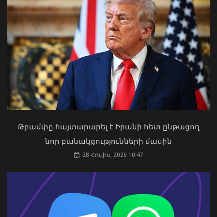
խաղաղության համար. Հրվ.
Կովկասում ԵՄ հատուկ
ներկայացուցիչ
08 Օգոստոս, 2026 22:11
Թրամփը հայտարարել է Իրանի հետ ընթացող
«Ուժեղ Հայաստան»-ը դեմ է
նոր բանակցությունների մասին
քվեարկելու ԱԺ նախագահի
պաշտոնում Ռուբեն Ռուբինյանի
28 Հուլիս, 2026 10:47
թեկնածությանը
03 Օգոստոս, 2026 13:13
Արտակարգ դեպք Երևանում․ կոտրել
են «Հույս բոլոր մարդկանց»
հիմնադրամի շենքի մի քանի
պատուհաններն ու դռները