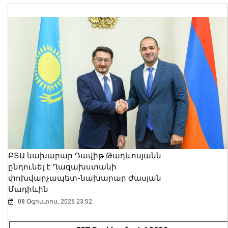
ԲՏԱ նախարար Դավիթ Թադևոսյանն
ընդունել է Ղազախստանի
փոխվարչապետ-նախարար Ժասլան
Մադիևին
08 Օգոստոս, 2026 23:52