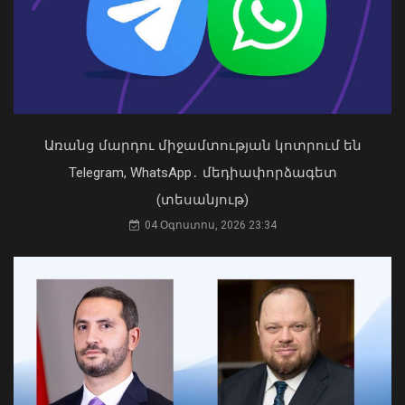
08 Օգոստոս, 2026 21:46
Առանց մարդու միջամտության կոտրում են
Telegram, WhatsApp․ մեդիափորձագետ
(տեսանյութ)
04 Օգոստոս, 2026 23:34
Դուք 5 տարի ինձնից փախած եք ման
եկել. Կոնջորյանը՝ «Հայաստան»
դաշինքի պատգամավորներին
04 Օգոստոս, 2026 15:53
2026 թվականի հունիսն ու հուլիսը
Եվրոպայում դարձել են
դիտարկումների պատմության
ամենաշոգ ամիսները․ Լևոն Ազիզյան
08 Օգոստոս, 2026 21:24