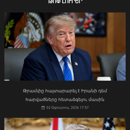
ԹՈՓ ԼՈՒՐԵՐ
կանցկացվի Ազգային տարազի
փառատոնը
08 Օգոստոս, 2026 22:41
Կաթողիկոսը պետք է օրենքի առաջ
կանգնի, եթե հանցանք է գործել, կամ
Թրամփը հայտարարել է Իրանի դեմ
արտաքին ազդեցության գործակալ
հարվածները հետաձգելու մասին
դարձել. աստվածաբան
02 Օգոստոս, 2026 17:57
07 Օգոստոս, 2026 17:03
ՀՀ-ն և Ադրբեջանը ճանապարհ են
բացել կայուն և անդառնալի