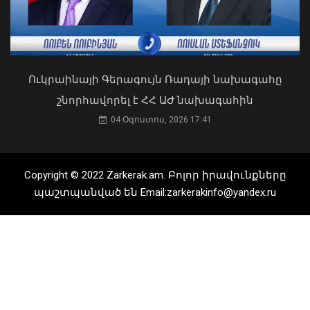
Ուկրաինայի Գերագույն Ռադայի նախագահը
շնորհավորել է ՀՀ ԱԺ նախագահին
04 Օգոստոս, 2026 17:41
Ֆիզիկական, հոգեբանական և
ցանկացած տիպի բռնություն ինձ
Copyright © 2022 Zarkerak.am. Բոլոր իրավունքները
համար դատապարտելի է. Հայկ
պաշտպանված են Email:zarkerakinfo@yandex.ru
Կոնջորյան
03 Օգոստոս, 2026 16:32
Բանակային խաղերը մասնակիցների
համար ստեղծում են
ինքնադրսևորման նոր հարթակներ և
հնարավորություններ. վարչապետը
ներկա է գտնվել խաղերի փակման
հանդիսավոր արարողությանը