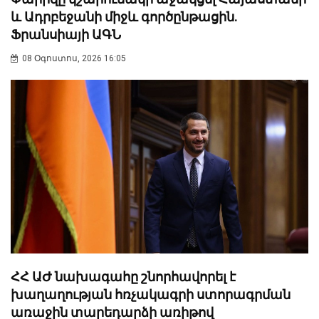
և Ադրբեջանի միջև գործընթացին.
Ֆրանսիայի ԱԳՆ
08 Օգոստոս, 2026 16:05
ՀՀ ԱԺ նախագահը շնորհավորել է
խաղաղության հռչակագրի ստորագրման
առաջին տարեդարձի առիթով