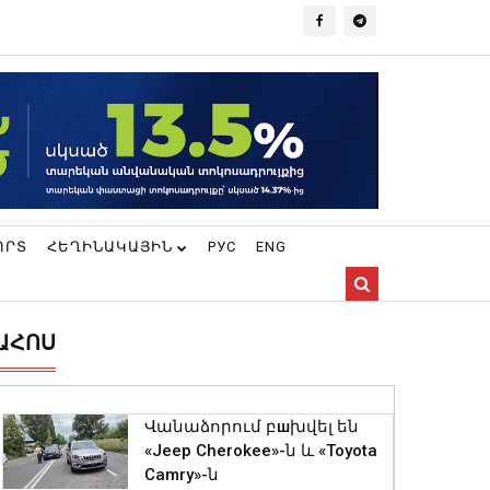
ՈՐՏ
ՀԵՂԻՆԱԿԱՅԻՆ
РУС
ENG
ԱՀՈՍ
Վանաձորում բшխվել են
«Jeep Cherokee»-ն և «Toyota
Camry»-ն