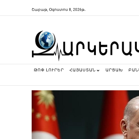
Շաբաթ, Օգոստոս 8, 2026թ․
ԹՈՓ ԼՈՒՐԵՐ
ՀԱՅԱՍՏԱՆ
ԱՐՑԱԽ
ԲԱ