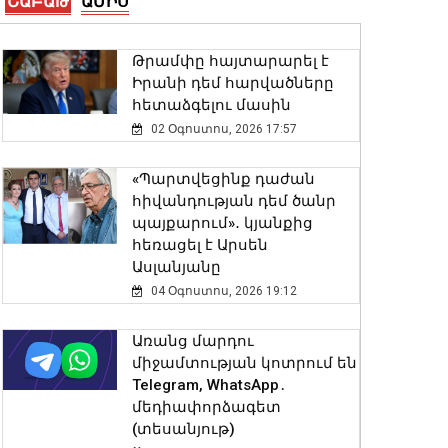
ՇԱԲԱԹ
ԱՄԻՍ
Վայոց ձորի քրեական
Թրամփը հայտարարել է
ոստիկանները
Իրանի դեմ հարվածները
դանակահարության դեպք
հետաձգելու մասին
են բացահայտել․
02 Օգոստոս, 2026 17:57
կատարվում է
նախաքննություն
«Պարտվեցինք դաժան
07 Օգոստոս, 2026 21:30
հիվանդության դեմ ծանր
պայքարում»․ կյանքից
Արթուր Խուդինյանը
հեռացել է Արսեն
նշանակվել է ՓԾ տնօրենի
Ասլանյանը
տեղակալ․ Արամ
04 Օգոստոս, 2026 19:12
Ղազարյանն
անձնակազմին է
Առանց մարդու
ներկայացրել նորանշանակ
միջամտության կոտրում են
տեղակալին
Telegram, WhatsApp․
07 Օգոստոս, 2026 21:05
մեդիափորձագետ
(տեսանյութ)
Փրկարարները