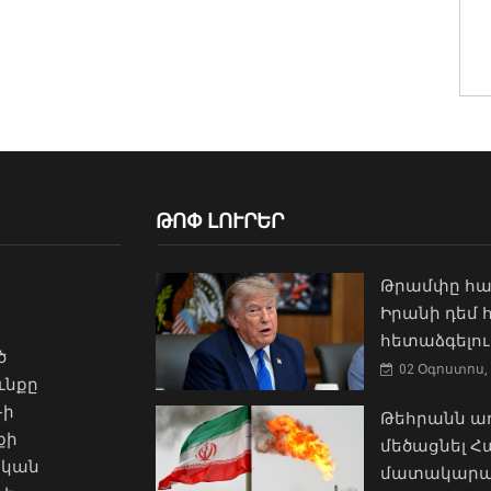
ԹՈՓ ԼՈՒՐԵՐ
Թրամփը հա
Իրանի դեմ
հետաձգելու
ծ
02 Օգոստոս, 
ւնքը
-ի
Թեհրանն առ
քի
մեծացնել 
ական
մատակարա