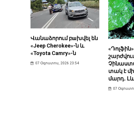
Վանաձորում բшխվել են
«Jeep Cherokee»-ն և
«Դոլֆին»
«Toyota Camry»-ն
շարժվում
Չինաստ
07 Օգոստոս, 2026 23:54
տակ է մի
մարդ․ Լ
07 Օգոստոս