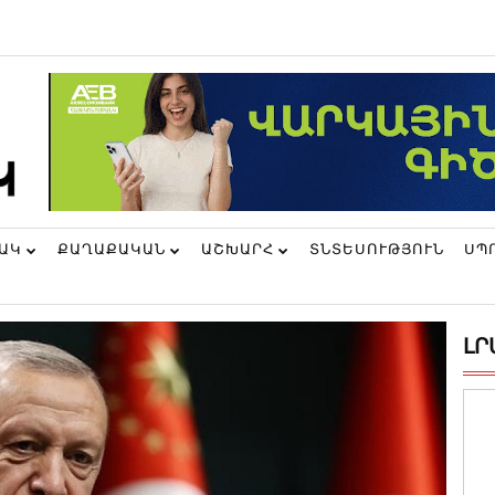
ՆԱԿ
ՔԱՂԱՔԱԿԱՆ
ԱՇԽԱՐՀ
ՏՆՏԵՍՈՒԹՅՈՒՆ
ՍՊ
ԼՐ