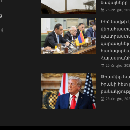
 է
ծավալները
25 Հուլիս, 20
ց
ԻԻՀ նավթի
վերահաստա
ով
պատրաստակ
զարգացնել
համագործա
Հայաստանի
25 Հուլիս, 20
Թրամփը հա
Իրանի հետ 
բանակցությ
28 Հուլիս, 20