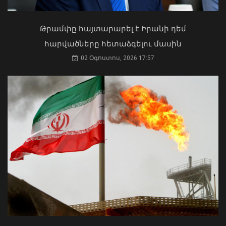
04 Օգոստոս, 2026 17:41
Թրամփը հայտարարել է Իրանի դեմ
հարվածները հետաձգելու մասին
02 Օգոստոս, 2026 17:57
Արարատ Միրզոյանը 5-օրյա
արձակուրդում կգտնվի
08 Օգոստոս, 2026 10:01
Ի՞նչ ուղերձ էր ոտքի չկանգնելը.
Աղաջանյանը` ընդդիմությանը
02 Օգոստոս, 2026 15:22