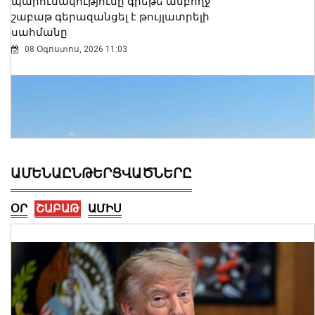
պարունակությունը գրեթե ամբողջ
շաբաթ գերազանցել է թույլատրելի
սահմանը
08 Օգոստոս, 2026 11:03
ԱՄԵՆԱԸՆԹԵՐՑՎԱԾՆԵՐԸ
ՕՐ
ՇԱԲԱԹ
ԱՄԻՍ
Մ-2 միջպետական ճանապարհի
Իշխանասար-Նորավան հատվածում