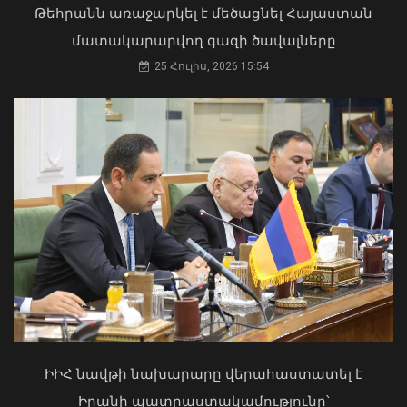
Թեհրանն առաջարկել է մեծացնել Հայաստան
մատակարարվող գազի ծավալները
Վանաձորում բшխվել են «Jeep
25 Հուլիս, 2026 15:54
Cherokee»-ն և «Toyota Camry»-ն
07 Օգոստոս, 2026 23:54
Մկրտության արարողությունից հետո
Արտաշատում 14 մարդ թունավորման
ախտանիշներով դիմել է ԲԿ. ՀՎԿԱԿ
02 Օգոստոս, 2026 15:06
ԻԻՀ նավթի նախարարը վերահաստատել է
Իրանի պատրաստակամությունը՝