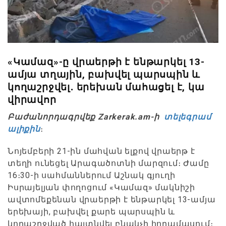
«Կամազ»-ը վրաերթի է ենթարկել 13-
ամյա տղային, բախվել պարսպին և
կողաշրջվել․ երեխան մահացել է, կա
վիրավոր
Բաժանորդագրվեք Zarkerak.am-ի
տելեգրամ
ալիքին
։
Նոյեմբերի 21-ին մահվան ելքով վրաերթ է
տեղի ունեցել Արագածոտնի մարզում։ Ժամը
16։30-ի սահմաններում Աշնակ գյուղի
Իսրայելյան փողոցում «Կամազ» մակնիշի
ավտոմեքենան վրաերթի է ենթարկել 13-ամյա
երեխայի, բախվել քարե պարսպին և
կողաշրջված հայտնվել բնակչի հողամասում։