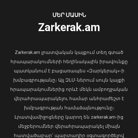
ՄԵՐ ՄԱՍԻՆ
Zarkerak.am
«Պարտվեցինք դաժան հիվանդության
դեմ ծանր պայքարում»․ կյանքից
հեռացել է Արսեն Ասլանյանը
Zarkerak.am լրատվական կայքում տեղ գտած
04 Օգոստոս, 2026 19:12
հրապարակումների հեղինակային իրավունքը
պատկանում է բացառապես «Զարկերակ»-ի
խմբագրությանը։ Այլ ԶԼՄ-ներում սույն կայքի
Հայաստանի և Ադրբեջանի միջև
հակամարտության էջը փակված է,
հրապարակումներից որևէ մեկն ամբողջական
խաղաղությունը հաստատված է․
վերահրապարակելու համար անհրաժեշտ է
Նիկոլ Փաշինյան
խմբագրության համաձայնությունը։
08 Օգոստոս, 2026 10:22
Լրատվամիջոցները կարող են zarkerak.am-ից
մեջբերումներ վերահրապարակել միայն
հատվածաբար՝ պարտադիր օգտագործելով