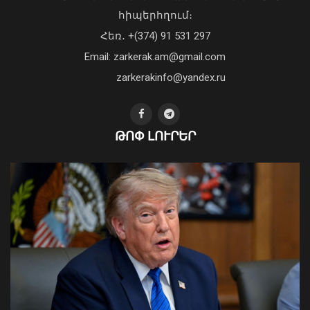
Առանց մարդու միջամտության
հիպերհղում։
կոտրում են Telegram, WhatsApp․
Հեռ․ +(374) 91 531 297
մեդիափորձագետ (տեսանյութ)
04 Օգոստոս, 2026 23:34
Email: zarkerak.am@gmail.com
zarkerakinfo@yandex.ru
ԹՈՓ ԼՈՒՐԵՐ
Հիդրոօդերևութաբանության
կենտրոնը կանխատեսել է լոլիկի,
կաղամբի և սոխի բերքատվությունը
08 Օգոստոս, 2026 10:11
Ուկրաինայի Գերագույն Ռադայի
նախագահը շնորհավորել է ՀՀ ԱԺ
նախագահին